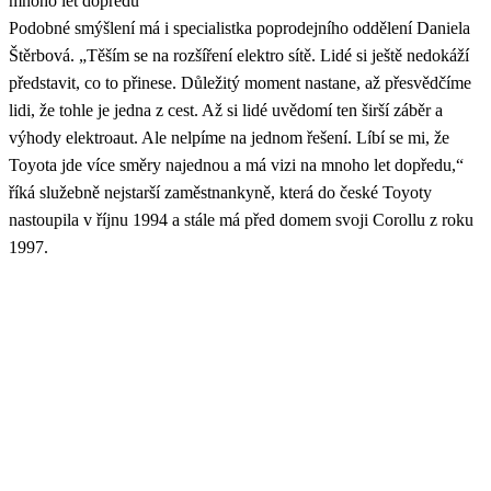
mnoho let dopředu
Podobné smýšlení má i specialistka poprodejního oddělení Daniela
Štěrbová. „Těším se na rozšíření elektro sítě. Lidé si ještě nedokáží
představit, co to přinese. Důležitý moment nastane, až přesvědčíme
lidi, že tohle je jedna z cest. Až si lidé uvědomí ten širší záběr a
výhody elektroaut. Ale nelpíme na jednom řešení. Líbí se mi, že
Toyota jde více směry najednou a má vizi na mnoho let dopředu,“
říká služebně nejstarší zaměstnankyně, která do české Toyoty
nastoupila v říjnu 1994 a stále má před domem svoji Corollu z roku
1997.