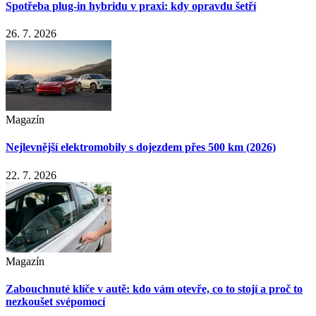
Spotřeba plug-in hybridu v praxi: kdy opravdu šetří
26. 7. 2026
Magazín
Nejlevnější elektromobily s dojezdem přes 500 km (2026)
22. 7. 2026
Magazín
Zabouchnuté klíče v autě: kdo vám otevře, co to stojí a proč to
nezkoušet svépomocí