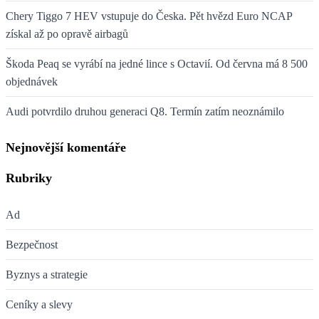
Chery Tiggo 7 HEV vstupuje do Česka. Pět hvězd Euro NCAP
získal až po opravě airbagů
Škoda Peaq se vyrábí na jedné lince s Octavií. Od června má 8 500
objednávek
Audi potvrdilo druhou generaci Q8. Termín zatím neoznámilo
Nejnovější komentáře
Rubriky
Ad
Bezpečnost
Byznys a strategie
Ceníky a slevy