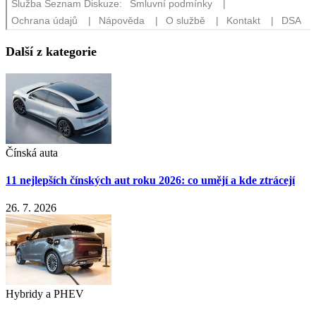
Další z kategorie
Čínská auta
11 nejlepších čínských aut roku 2026: co umějí a kde ztrácejí
26. 7. 2026
Hybridy a PHEV