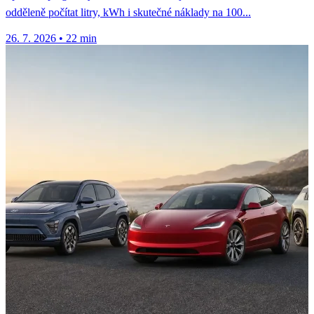
odděleně počítat litry, kWh i skutečné náklady na 100...
26. 7. 2026
•
22 min