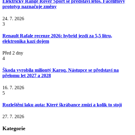
Elektrický Range Rover Sport se představí letos. Faceliftový
prototyp naznačuje změny
24. 7. 2026
3
Renault Rafale recenze 2026: hybrid jezdí za 5,5 litru,
elektronika kazí dojem
Před 2 dny
4
Škoda vyrobila miliontý Karoq. Nástupce se představí na
přelomu let 2027 a 2028
16. 7. 2026
5
Rozleštění laku auta: Které škrábance zmizí a kolik to stojí
27. 7. 2026
Kategorie