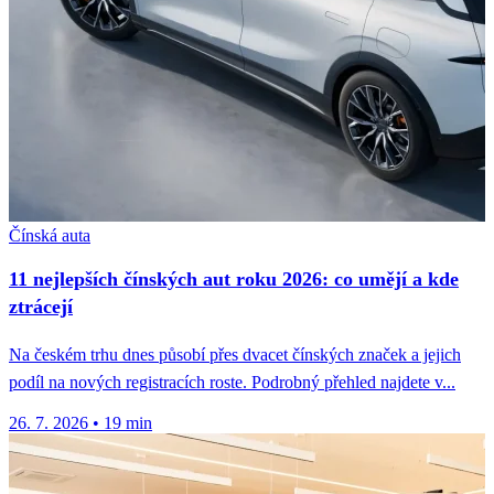
Čínská auta
11 nejlepších čínských aut roku 2026: co umějí a kde
ztrácejí
Na českém trhu dnes působí přes dvacet čínských značek a jejich
podíl na nových registracích roste. Podrobný přehled najdete v...
26. 7. 2026
•
19 min