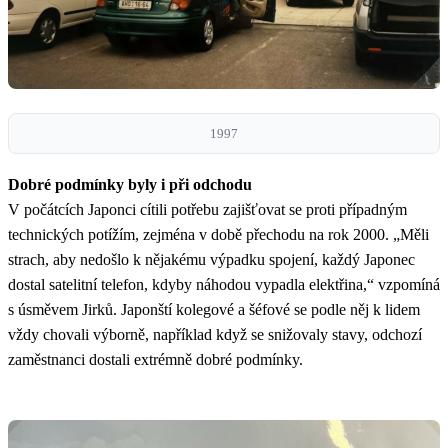
1997
Dobré podmínky byly i při odchodu
V počátcích Japonci cítili potřebu zajišťovat se proti případným
technických potížím, zejména v době přechodu na rok 2000. „Měli
strach, aby nedošlo k nějakému výpadku spojení, každý Japonec
dostal satelitní telefon, kdyby náhodou vypadla elektřina,“ vzpomíná
s úsměvem Jirků. Japonští kolegové a šéfové se podle něj k lidem
vždy chovali výborně, například když se snižovaly stavy, odchozí
zaměstnanci dostali extrémně dobré podmínky.