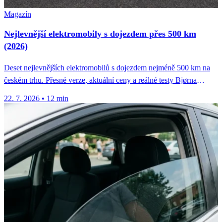
Magazín
Nejlevnější elektromobily s dojezdem přes 500 km
(2026)
Deset nejlevnějších elektromobilů s dojezdem nejméně 500 km na
českém trhu. Přesné verze, aktuální ceny a reálné testy Bjørna
Nylanda.
22. 7. 2026
•
12 min