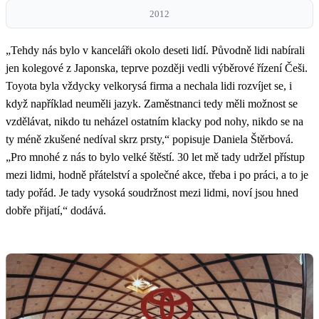
2012
„Tehdy nás bylo v kanceláři okolo deseti lidí. Původně lidi nabírali
jen kolegové z Japonska, teprve později vedli výběrové řízení Češi.
Toyota byla vždycky velkorysá firma a nechala lidi rozvíjet se, i
když například neuměli jazyk. Zaměstnanci tedy měli možnost se
vzdělávat, nikdo tu neházel ostatním klacky pod nohy, nikdo se na
ty méně zkušené nedíval skrz prsty,“ popisuje Daniela Štěrbová.
„Pro mnohé z nás to bylo velké štěstí. 30 let mě tady udržel přístup
mezi lidmi, hodně přátelství a společné akce, třeba i po práci, a to je
tady pořád. Je tady vysoká soudržnost mezi lidmi, noví jsou hned
dobře přijatí,“ dodává.