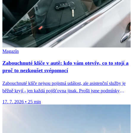
Magazín
Zabouchnuté klíče v autě: kdo vám otevře, co to stojí a
proč to nezkoušet svépomocí
Zabouchnuté klíče nejsou pojistná událost, ale asistenční služby je
běžně kryjí - jen každá pojišťovna jinak. Prošli jsme podmínky
osmi...
17. 7. 2026
•
25 min