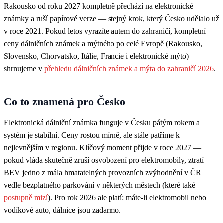
Rakousko od roku 2027 kompletně přechází na elektronické
známky a ruší papírové verze — stejný krok, který Česko udělalo už
v roce 2021. Pokud letos vyrazíte autem do zahraničí, kompletní
ceny dálničních známek a mýtného po celé Evropě (Rakousko,
Slovensko, Chorvatsko, Itálie, Francie i elektronické mýto)
shrnujeme v
přehledu dálničních známek a mýta do zahraničí 2026
.
Co to znamená pro Česko
Elektronická dálniční známka funguje v Česku pátým rokem a
systém je stabilní. Ceny rostou mírně, ale stále patříme k
nejlevnějším v regionu. Klíčový moment přijde v roce 2027 —
pokud vláda skutečně zruší osvobození pro elektromobily, ztratí
BEV jedno z mála hmatatelných provozních zvýhodnění v ČR
vedle bezplatného parkování v některých městech (které také
postupně mizí
). Pro rok 2026 ale platí: máte-li elektromobil nebo
vodíkové auto, dálnice jsou zadarmo.