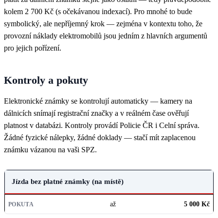
kolem 2 700 Kč (s očekávanou indexací). Pro mnohé to bude
symbolický, ale nepříjemný krok — zejména v kontextu toho, že
provozní náklady elektromobilů jsou jedním z hlavních argumentů
pro jejich pořízení.
Kontroly a pokuty
Elektronické známky se kontrolují automaticky — kamery na
dálnicích snímají registrační značky a v reálném čase ověřují
platnost v databázi. Kontroly provádí Policie ČR i Celní správa.
Žádné fyzické nálepky, žádné doklady — stačí mít zaplacenou
známku vázanou na vaši SPZ.
PŘESTUPEK
Jízda bez platné známky (na místě)
POKUTA
až
5 000 Kč