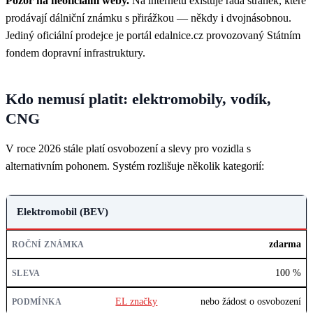
Pozor na neoficiální weby.
Na internetu existuje řada stránek, které
prodávají dálniční známku s přirážkou — někdy i dvojnásobnou.
Jediný oficiální prodejce je portál edalnice.cz provozovaný Státním
fondem dopravní infrastruktury.
Kdo nemusí platit: elektromobily, vodík,
CNG
V roce 2026 stále platí osvobození a slevy pro vozidla s
alternativním pohonem. Systém rozlišuje několik kategorií:
TYP POHONU
Elektromobil (BEV)
ROČNÍ ZNÁMKA
zdarma
SLEVA
100 %
PODMÍNKA
EL značky
nebo žádost o osvobození