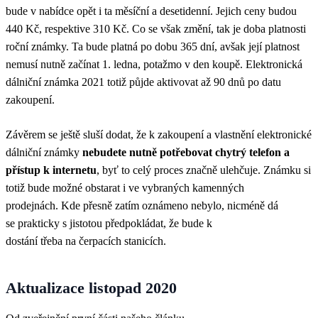
bude v nabídce opět i ta měsíční a desetidenní. Jejich ceny budou
440 Kč, respektive 310 Kč. Co se však změní, tak je doba platnosti
roční známky. Ta bude platná po dobu 365 dní, avšak její platnost
nemusí nutně začínat 1. ledna, potažmo v den koupě. Elektronická
dálniční známka 2021 totiž půjde aktivovat až 90 dnů po datu
zakoupení.
Závěrem se ještě sluší dodat, že k zakoupení a vlastnění elektronické
dálniční známky
nebudete nutně potřebovat chytrý telefon a
přístup k internetu
, byť to celý proces značně ulehčuje. Známku si
totiž bude možné obstarat i ve vybraných kamenných
prodejnách. Kde přesně zatím oznámeno nebylo, nicméně dá
se prakticky s jistotou předpokládat, že bude k
dostání třeba na čerpacích stanicích.
Aktualizace listopad 2020