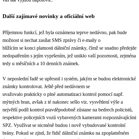
Další zajímav
é novinky a
o
ficiální web
Příjemnou funkcí, jež byla oznámena teprve nedávno, pak bude
možnost si nechat zasílat SMS zprávy či e-maily o
blížícím se konci platnosti dálniční známky, čímž se snadno předejde
nedopatřením s jejím vypršením, jež uniklo vaší pozornosti, zejména
tedy u měsíčních a 10 denních známek.
V neposlední řadě se upřesnil i systém, jakým se budou elektronické
známky kontrolovat. Ještě před nedávnem se
uvažovalo prakticky o plné automatizaci kontrol pomocí např.
mýtných bran, avšak z té nakonec sešlo viz. vysvětlení výše a
největší podíl kontrol pravděpodobně zůstane na bedrech policistů,
respektive policejních vozů vybavených kamerami rozpoznávajícími
SPZ. Využívat se nicméně budou i nově vybudované kontrolní
brány. Pokud se zjistí, že řidič dálniční známku na zpoplatněném