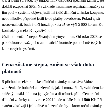
ČR a Celní správou. Ty budou mít k dispozici speciální kamery, jež
dokáží rozpoznat SPZ. Na základě nasnímané registrační značky se
jim poté v systému objeví, jestli má řidič dálniční známku koupenu,
nebo nikoliv, případně jestli je od platby osvobozen. Pokud zjistí
nesrovnalosti, bude řidiči hrozit pokuta až ve výši 5 000 korun. Ke
kontrole by mělo být využíváno i
části momentálně nepoužívaných mýtných bran. Od roku 2023 se
pak dokonce uvažuje i o automatické kontrole pomocí městských
kamerových systémů.
Cena zůstane stejná, změní se však doba
platnosti
S příchodem elektronické dálniční známky nenastává žádné
zdražení, ale bohužel ani zlevnění, jak si mnozí řidiči, vzhledem ke
sníženým nákladům na její výrobu a distribuci, přáli. Cena roční
dálniční známky tak i v roce 2021 bude nadále činit
1 500 Kč
. Při
starém zůstávají i jednotlivé nabízené druhy – krom roční známky