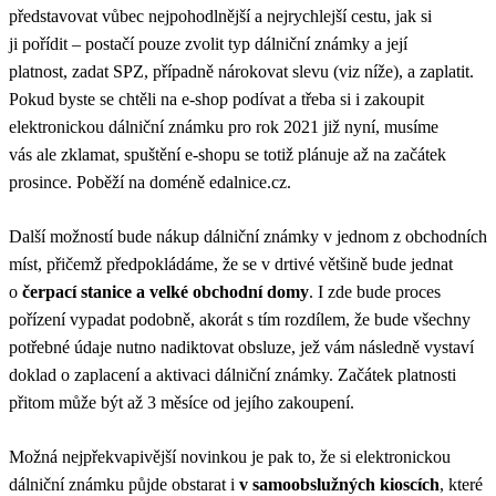
představovat vůbec nejpohodlnější a nejrychlejší cestu, jak si
ji pořídit – postačí pouze zvolit typ dálniční známky a její
platnost, zadat SPZ, případně nárokovat slevu (viz níže), a zaplatit.
Pokud byste se chtěli na e-shop podívat a třeba si i zakoupit
elektronickou dálniční známku pro rok 2021 již nyní, musíme
vás ale zklamat, spuštění e-shopu se totiž plánuje až na začátek
prosince. Poběží na doméně edalnice.cz.
Další možností bude nákup dálniční známky v jednom z obchodních
míst, přičemž předpokládáme, že se v drtivé většině bude jednat
o
čerpací stanice
a velké obchodní domy
. I zde bude proces
pořízení vypadat podobně, akorát s tím rozdílem, že bude všechny
potřebné údaje nutno nadiktovat obsluze, jež vám následně vystaví
doklad o zaplacení a aktivaci dálniční známky. Začátek platnosti
přitom může být až 3 měsíce od jejího zakoupení.
Možná nejpřekvapivější novinkou je pak to, že si elektronickou
dálniční známku půjde obstarat i
v samoobslužných kioscích
, které