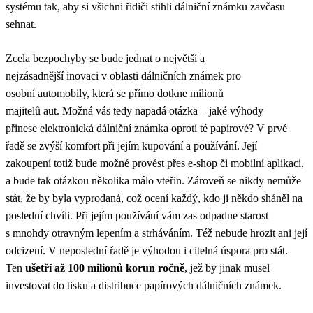
systému tak, aby si všichni řidiči stihli dálniční známku zavčasu
sehnat.
Zcela bezpochyby se bude jednat o největší a
nejzásadnější inovaci v oblasti dálničních známek pro
osobní automobily, která se přímo dotkne milionů
majitelů aut. Možná vás tedy napadá otázka – jaké výhody
přinese elektronická dálniční známka oproti té papírové? V prvé
řadě se zvýší komfort při jejím kupování a používání. Její
zakoupení totiž bude možné provést přes e-shop či mobilní aplikaci,
a bude tak otázkou několika málo vteřin. Zároveň se nikdy nemůže
stát, že by byla vyprodaná, což ocení každý, kdo ji někdo sháněl na
poslední chvíli. Při jejím používání vám zas odpadne starost
s mnohdy otravným lepením a strháváním. Též nebude hrozit ani její
odcizení. V neposlední řadě je výhodou i citelná úspora pro stát.
Ten
ušetří až 100 milionů korun ročně
, jež by jinak musel
investovat do tisku a distribuce papírových dálničních známek.