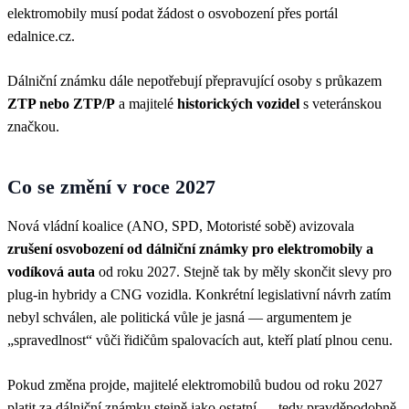
elektromobily musí podat žádost o osvobození přes portál
edalnice.cz.
Dálniční známku dále nepotřebují přepravující osoby s průkazem
ZTP nebo ZTP/P
a majitelé
historických vozidel
s veteránskou
značkou.
Co se změní v roce 2027
Nová vládní koalice (ANO, SPD, Motoristé sobě) avizovala
zrušení osvobození od dálniční známky pro elektromobily a
vodíková auta
od roku 2027. Stejně tak by měly skončit slevy pro
plug-in hybridy a CNG vozidla. Konkrétní legislativní návrh zatím
nebyl schválen, ale politická vůle je jasná — argumentem je
„spravedlnost“ vůči řidičům spalovacích aut, kteří platí plnou cenu.
Pokud změna projde, majitelé elektromobilů budou od roku 2027
platit za dálniční známku stejně jako ostatní — tedy pravděpodobně