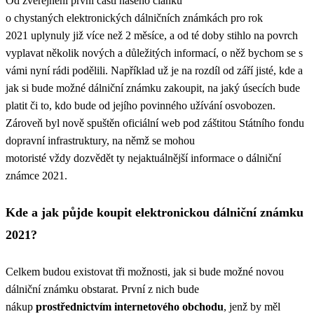
Od zveřejnění první části našeho článku
o chystaných elektronických dálničních známkách pro rok
2021 uplynuly již více než 2 měsíce, a od té doby stihlo na povrch
vyplavat několik nových a důležitých informací, o něž bychom se s
vámi nyní rádi podělili. Například už je na rozdíl od září jisté, kde a
jak si bude možné dálniční známku zakoupit, na jaký úsecích bude
platit či to, kdo bude od jejího povinného užívání osvobozen.
Zároveň byl nově spuštěn oficiální web pod záštitou Státního fondu
dopravní infrastruktury, na němž se mohou
motoristé vždy dozvědět ty nejaktuálnější informace o dálniční
známce 2021.
Kde a jak půjde koupit elektronickou dálniční známku
2021?
Celkem budou existovat tři možnosti, jak si bude možné novou
dálniční známku obstarat. První z nich bude
nákup
prostřednictvím internetového obchodu
, jenž by měl