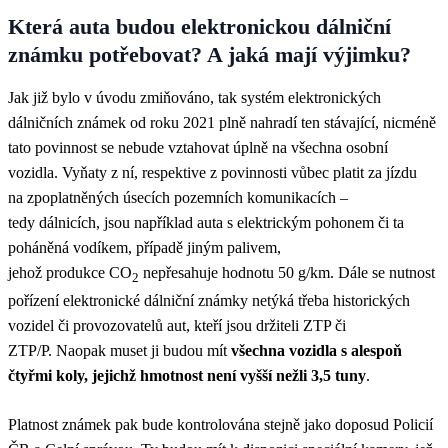
Která auta budou elektronickou dálniční
známku potřebovat? A jaká mají výjimku?
Jak již bylo v úvodu zmiňováno, tak systém elektronických
dálničních známek od roku 2021 plně nahradí ten stávající, nicméně
tato povinnost se nebude vztahovat úplně na všechna osobní
vozidla. Vyňaty z ní, respektive z povinnosti vůbec platit za jízdu
na zpoplatněných úsecích pozemních komunikacích –
tedy dálnicích, jsou například auta s elektrickým pohonem či ta
poháněná vodíkem, případě jiným palivem,
jehož produkce CO
nepřesahuje hodnotu 50 g/km. Dále se nutnost
2
pořízení elektronické dálniční známky netýká třeba historických
vozidel či provozovatelů aut, kteří jsou držiteli ZTP či
ZTP/P. Naopak muset ji budou mít
všechna vozidla s alespoň
čtyřmi koly, jejichž
hmotnost není vyšší nežli 3,5 tuny
.
Platnost známek pak bude kontrolována stejně jako doposud Policií