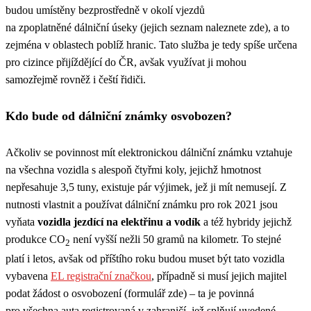
budou umístěny bezprostředně v okolí vjezdů
na zpoplatněné dálniční úseky (jejich seznam naleznete zde), a to
zejména v oblastech poblíž hranic. Tato služba je tedy spíše určena
pro cizince přijíždějící do ČR, avšak využívat ji mohou
samozřejmě rovněž i čeští řidiči.
Kdo bude od dálniční známky osvobozen?
Ačkoliv se povinnost mít elektronickou dálniční známku vztahuje
na všechna vozidla s alespoň čtyřmi koly, jejichž hmotnost
nepřesahuje 3,5 tuny, existuje pár výjimek, jež ji mít nemusejí. Z
nutnosti vlastnit a používat dálniční známku pro rok 2021 jsou
vyňata
vozidla jezdící na elektřinu a vodík
a též hybridy jejichž
produkce CO
není vyšší nežli 50 gramů na kilometr. To stejné
2
platí i letos, avšak od příštího roku budou muset být tato vozidla
vybavena
EL registrační značkou
, případně si musí jejich majitel
podat žádost o osvobození (formulář zde) – ta je povinná
pro všechna auta registrovaná v zahraničí, jež splňují uvedené