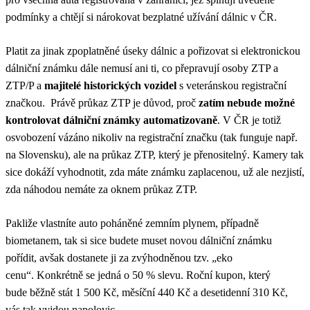
podmínky a chtějí si nárokovat bezplatné užívání dálnic v ČR.
Platit za jinak zpoplatněné úseky dálnic a pořizovat si elektronickou
dálniční známku dále nemusí ani ti, co přepravují osoby ZTP a
ZTP/P a
majitelé historických vozidel
s veteránskou registrační
značkou. Právě průkaz ZTP je důvod, proč
zatím nebude možné
kontrolovat dálniční známky automatizovaně
. V ČR je totiž
osvobození vázáno nikoliv na registrační značku (tak funguje např.
na Slovensku), ale na průkaz ZTP, který je přenositelný. Kamery tak
sice dokáží vyhodnotit, zda máte známku zaplacenou, už ale nezjistí,
zda náhodou nemáte za oknem průkaz ZTP.
Pakliže vlastníte auto poháněné zemním plynem, případně
biometanem, tak si sice budete muset novou dálniční známku
pořídit, avšak dostanete ji za zvýhodněnou tzv. „eko
cenu“. Konkrétně se jedná o 50 % slevu. Roční kupon, který
bude běžně stát 1 500 Kč, měsíční 440 Kč a desetidenní 310 Kč,
vás tak vyjdou napolovic.