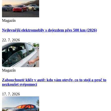
Magazín
Nejlevnější elektromobily s dojezdem přes 500 km (2026)
22. 7. 2026
Magazín
Zabouchnuté klíče v autě: kdo vám otevře, co to stojí a proč to
nezkoušet svépomocí
17. 7. 2026