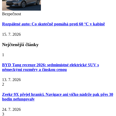
Bezpečnost
Rozpálené auto: Co skutečně pomáhá proti 60 °C v kabině
15. 7. 2026
Nejčtenější články
1
BYD Tang recenze 2026: sedmimístné elektrické SUV s
německými rozměry a čínskou cenou
13. 7. 2026
2
Zeekr 9X přejel hranici. Navigace ani víčko nádrže pak přes 30
hodin nefungovaly
24. 7. 2026
3