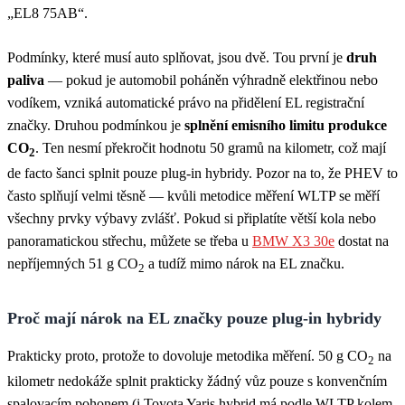
„EL8 75AB“.
Podmínky, které musí auto splňovat, jsou dvě. Tou první je
druh
paliva
— pokud je automobil poháněn výhradně elektřinou nebo
vodíkem, vzniká automatické právo na přidělení EL registrační
značky. Druhou podmínkou je
splnění emisního limitu produkce
CO
. Ten nesmí překročit hodnotu 50 gramů na kilometr, což mají
2
de facto šanci splnit pouze plug-in hybridy. Pozor na to, že PHEV to
často splňují velmi těsně — kvůli metodice měření WLTP se měří
všechny prvky výbavy zvlášť. Pokud si připlatíte větší kola nebo
panoramatickou střechu, můžete se třeba u
BMW X3 30e
dostat na
nepříjemných 51 g CO
a tudíž mimo nárok na EL značku.
2
Proč mají nárok na EL značky pouze plug-in hybridy
Prakticky proto, protože to dovoluje metodika měření. 50 g CO
na
2
kilometr nedokáže splnit prakticky žádný vůz pouze s konvenčním
spalovacím pohonem (i Toyota Yaris hybrid má podle WLTP kolem