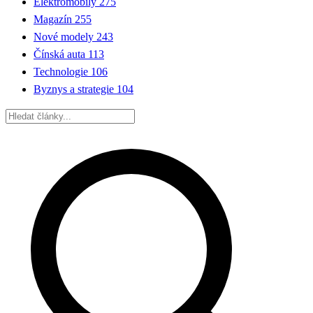
Elektromobily
275
Magazín
255
Nové modely
243
Čínská auta
113
Technologie
106
Byznys a strategie
104
Hledat: