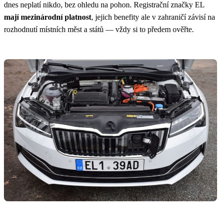
dnes neplatí nikdo, bez ohledu na pohon. Registrační značky EL
mají mezinárodní platnost
, jejich benefity ale v zahraničí závisí na
rozhodnutí místních měst a států — vždy si to předem ověřte.