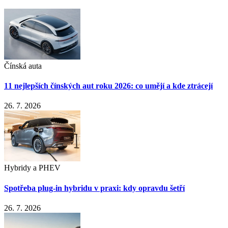
Čínská auta
11 nejlepších čínských aut roku 2026: co umějí a kde ztrácejí
26. 7. 2026
Hybridy a PHEV
Spotřeba plug-in hybridu v praxi: kdy opravdu šetří
26. 7. 2026