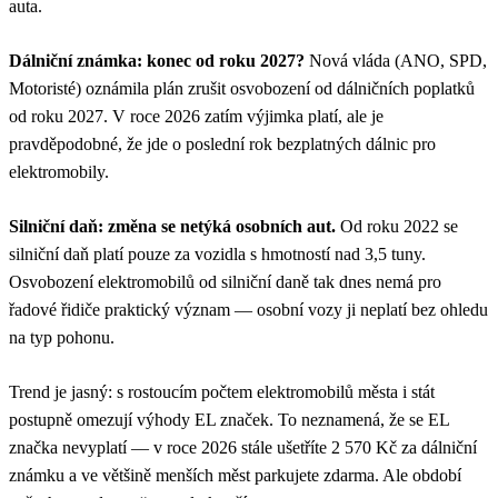
auta.
Dálniční známka: konec od roku 2027?
Nová vláda (ANO, SPD,
Motoristé) oznámila plán zrušit osvobození od dálničních poplatků
od roku 2027. V roce 2026 zatím výjimka platí, ale je
pravděpodobné, že jde o poslední rok bezplatných dálnic pro
elektromobily.
Silniční daň: změna se netýká osobních aut.
Od roku 2022 se
silniční daň platí pouze za vozidla s hmotností nad 3,5 tuny.
Osvobození elektromobilů od silniční daně tak dnes nemá pro
řadové řidiče praktický význam — osobní vozy ji neplatí bez ohledu
na typ pohonu.
Trend je jasný: s rostoucím počtem elektromobilů města i stát
postupně omezují výhody EL značek. To neznamená, že se EL
značka nevyplatí — v roce 2026 stále ušetříte 2 570 Kč za dálniční
známku a ve většině menších měst parkujete zdarma. Ale období