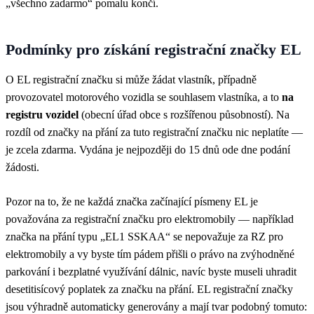
„všechno zadarmo“ pomalu končí.
Podmínky pro získání registrační značky EL
O EL registrační značku si může žádat vlastník, případně
provozovatel motorového vozidla se souhlasem vlastníka, a to
na
registru vozidel
(obecní úřad obce s rozšířenou působností). Na
rozdíl od značky na přání za tuto registrační značku nic neplatíte —
je zcela zdarma. Vydána je nejpozději do 15 dnů ode dne podání
žádosti.
Pozor na to, že ne každá značka začínající písmeny EL je
považována za registrační značku pro elektromobily — například
značka na přání typu „EL1 SSKAA“ se nepovažuje za RZ pro
elektromobily a vy byste tím pádem přišli o právo na zvýhodněné
parkování i bezplatné využívání dálnic, navíc byste museli uhradit
desetitisícový poplatek za značku na přání. EL registrační značky
jsou výhradně automaticky generovány a mají tvar podobný tomuto: