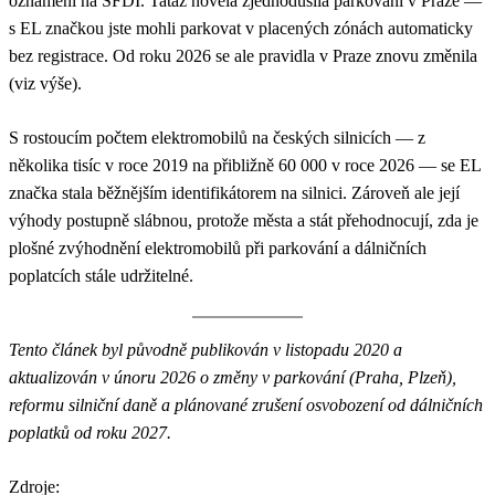
oznámení na SFDI. Tatáž novela zjednodušila parkování v Praze —
s EL značkou jste mohli parkovat v placených zónách automaticky
bez registrace. Od roku 2026 se ale pravidla v Praze znovu změnila
(viz výše).
S rostoucím počtem elektromobilů na českých silnicích — z
několika tisíc v roce 2019 na přibližně 60 000 v roce 2026 — se EL
značka stala běžnějším identifikátorem na silnici. Zároveň ale její
výhody postupně slábnou, protože města a stát přehodnocují, zda je
plošné zvýhodnění elektromobilů při parkování a dálničních
poplatcích stále udržitelné.
Tento článek byl původně publikován v listopadu 2020 a
aktualizován v únoru 2026 o změny v parkování (Praha, Plzeň),
reformu silniční daně a plánované zrušení osvobození od dálničních
poplatků od roku 2027.
Zdroje: