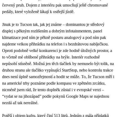
červený pruh. Dojem z interiéru pak umocňují ještě chromované
pedály, které vyloženě lákají k ostřejší jízdě.
Jinak je to Tucson tak, jak jej známe – dominantou je středový
displej s pěkným rozlišením a dobrým infotainmentem, panel
klimatizace pod ním je pěkně postaru analogový a pod ním pak
najdeme velkou přihrádku na telefon i s bezdrátovou nabíječkou.
Oproti podobně velké konkurenci je zde hodně úložných prostor, a
to včetně mé oblíbené přihrádky na brýle. Interiér rozhodně
nepůsobí stísněně. Možná jen těch tlačítek by nemuselo být tolik, na
druhou stranu ale tlačítko vypínající StartStop, nebo kontrolu trakce
dnes není úplně samozřejmostí a hodit se může. To, že Tucson míří i
na americké trhy poznáme podle kompasu ve zpětném zrcátku,
nicméně jsem rád, že tento doplněk zůstal i v evropské verzi –
“vydat se na jihozápad” podle pokynů Google Maps se najednou
nezdá až tak nereálné.
Potěší i objem kufru, který činí 513 litrů. Jedním z mála příplatků