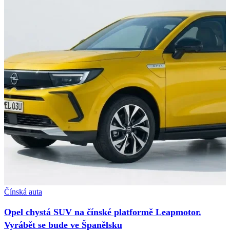
Čínská auta
Opel chystá SUV na čínské platformě Leapmotor.
Vyrábět se bude ve Španělsku