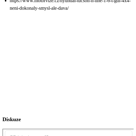
https://www.motorvize.cz/hyundai-tucson-n-line-1-6-t-gdi-4x4-
neni-dokonaly-smysl-ale-dava/
Diskuze