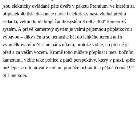
jsou elektricky ovládané páté dveře v paketu Premium, ve kterém za
příplatek 40 tisíc dostanete navíc i elektricky nastavitelná přední
sedadla, velmi dobře hrající audiosystém Krell a 360° kamerový
systém. A právě kamerový systém je velmi příjemnou příplatkovou
výbavou – díky němu se nemusíte bát do lehkého terénu ani s
vyumělkovaným N Line nárazníkem, protože vidíte, co přesně je
před a za vaším vozem. Kromě toho můžete přepínat i mezi bočními
kamerami, vidíte také pohled z ptačí perspektivy, který v praxi, spíše
než lépe se orientovat v terénu, pomůže ochránit ta pěkná černá 19”
N Line kola.