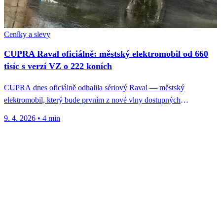
Ceníky a slevy
CUPRA Raval oficiálně: městský elektromobil od 660
tisíc s verzí VZ o 222 koních
CUPRA dnes oficiálně odhalila sériový Raval — městský
elektromobil, který bude prvním z nové vlny dostupných
elektromobilů koncernu Volkswagen na...
9. 4. 2026
•
4 min