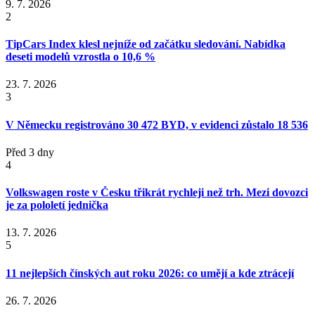
9. 7. 2026
2
TipCars Index klesl nejníže od začátku sledování. Nabídka
deseti modelů vzrostla o 10,6 %
23. 7. 2026
3
V Německu registrováno 30 472 BYD, v evidenci zůstalo 18 536
Před 3 dny
4
Volkswagen roste v Česku třikrát rychleji než trh. Mezi dovozci
je za pololetí jednička
13. 7. 2026
5
11 nejlepších čínských aut roku 2026: co umějí a kde ztrácejí
26. 7. 2026