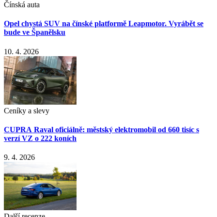
Čínská auta
Opel chystá SUV na čínské platformě Leapmotor. Vyrábět se
bude ve Španělsku
10. 4. 2026
Ceníky a slevy
CUPRA Raval oficiálně: městský elektromobil od 660 tisíc s
verzí VZ o 222 koních
9. 4. 2026
Další recenze