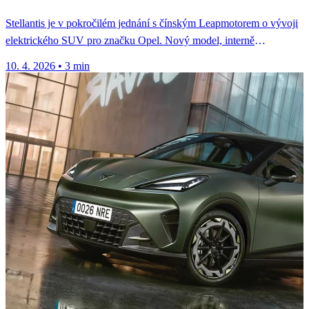
Stellantis je v pokročilém jednání s čínským Leapmotorem o vývoji
elektrického SUV pro značku Opel. Nový model, interně
označovaný jako...
10. 4. 2026
•
3 min