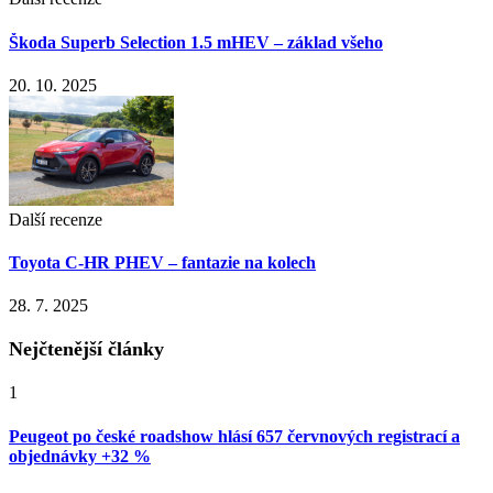
Škoda Superb Selection 1.5 mHEV – základ všeho
20. 10. 2025
Další recenze
Toyota C-HR PHEV – fantazie na kolech
28. 7. 2025
Nejčtenější články
1
Peugeot po české roadshow hlásí 657 červnových registrací a
objednávky +32 %