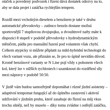
otáček a povedený podvozek i řízení dává dostatek odezvy na to,
aby se dala projet i zatáčka rychlejším tempem.
Rozdíl mezi vrcholným dieselem a benzínem je také v druhu
automatické převodovky – zatímco benzín dostane možná
sportovnější 7 stupňovou dvojspojku, u dvoulitrové nafty máte k
dispozici 8 stupeň v podobě převodovky s hydrodynamickým
měničem, pádla pro manuální řazení pod volantem však chybí.
Celkem atypicky si můžete připlatit za mild-hybridní technologii do
všech variant vozu, ale přiznám se, že pro to úplně nevidím důvod.
Kromě benzínové varianty se N Line pojí vždy s pohonem všech
kol, který lze v nižších rychlostech i uzamknout do rozdělení síly
mezi nápravy v podobě 50:50.
V jízdě vám budou samozřejmě dopomáhat i různé jízdní asistenty –
adaptivní tempomat fungující až do úplného zastavení i aktivní
udržování v jízdním pruhu, které zasahuje do řízení na můj vkus
trochu silněji, než by muselo – díky tomu zvládne i ostřejší zatáčku,