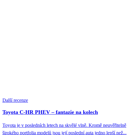
Další recenze
Toyota C-HR PHEV – fantazie na kolech
Toyota je v posledních letech na skvělé vlně. Kromě neuvěřitelně
širokého portfolia modelů jsou její poslední auta jedno lepší než...