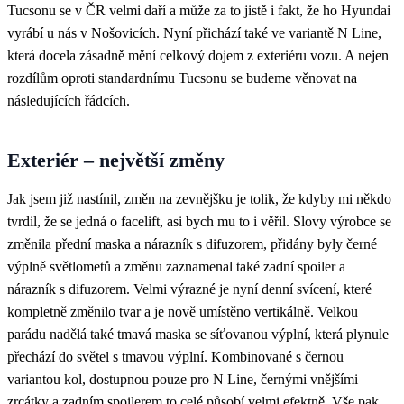
Tucsonu se v ČR velmi daří a může za to jistě i fakt, že ho Hyundai
vyrábí u nás v Nošovicích. Nyní přichází také ve variantě N Line,
která docela zásadně mění celkový dojem z exteriéru vozu. A nejen
rozdílům oproti standardnímu Tucsonu se budeme věnovat na
následujících řádcích.
Exteriér – největší změny
Jak jsem již nastínil, změn na zevnějšku je tolik, že kdyby mi někdo
tvrdil, že se jedná o facelift, asi bych mu to i věřil. Slovy výrobce se
změnila přední maska a nárazník s difuzorem, přidány byly černé
výplně světlometů a změnu zaznamenal také zadní spoiler a
nárazník s difuzorem. Velmi výrazné je nyní denní svícení, které
kompletně změnilo tvar a je nově umístěno vertikálně. Velkou
parádu nadělá také tmavá maska se síťovanou výplní, která plynule
přechází do světel s tmavou výplní. Kombinované s černou
variantou kol, dostupnou pouze pro N Line, černými vnějšími
zrcátky a zadním spoilerem to celé působí velmi efektně. Vše pak