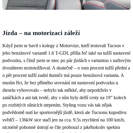
Jízda – na motorizaci záleží
Když jsem se bavil s kolegy z Motorvize, kteří testovali Tucson v
jeho benzínové variantě 1.6 T-GDI, přišla řeč také na tužší nastavení
podvozku, s čímž jsem se moc po pár jízdách s variantou s naftovým
dvoulitrem neztotožňoval. A skutečně – o osm procent tužší přední a
o pět procent tužší zadní tlumiče má pouze benzínová varianta. A
musím říct, že bez přímého srovnání mi nastavení podvozku u
dieselu vyhovovalo – nebylo tak měkké, aby nepodrželo v
zatáčkách a ani tak tvrdé, aby s ním byly delší cesty na 19” kolech
po rozbitých silnicích utrpením. Styling vozu vás tak nějak
podvědomě nutí ke sportovnější jízdě, která ale Tucsonu kupodivu
svědčí – 136kW sice stačí jen na cca. 9.5s zrychlení na 100 km/h,
nicméně pohonné ústrojí se čile probouzí z jakéhokoliv spektra