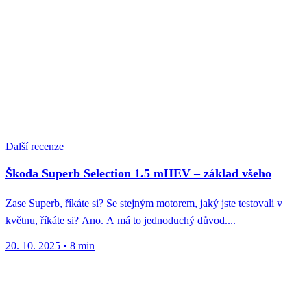
Další recenze
Škoda Superb Selection 1.5 mHEV – základ všeho
Zase Superb, říkáte si? Se stejným motorem, jaký jste testovali v
květnu, říkáte si? Ano. A má to jednoduchý důvod....
20. 10. 2025
•
8 min