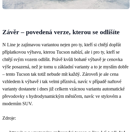
Závěr – povedená verze, kterou se odlišíte
N Line je zajímavou variantou nejen pro ty, kteří si chtějí dopřát
příplatkovou výbavu, kterou Tucson nabízí, ale i pro ty, kteří se
chtějí svým vozem odlišit. Právě kvůli bohaté výbavě je cenovka
výše posazená, než je tomu u základní varianty a to je myslím dobře
– tento Tucson tak totiž nebude mít každý. Zároveň je ale cena
vzhledem k výbavě i tak velmi příznivá, navíc v případě naftové
varianty dostanete i dnes již celkem vzácnou variantu automatické
převodovky s hydrodynamickým měničem, navíc ve stylovém a
moderním SUV.
Zdroje: