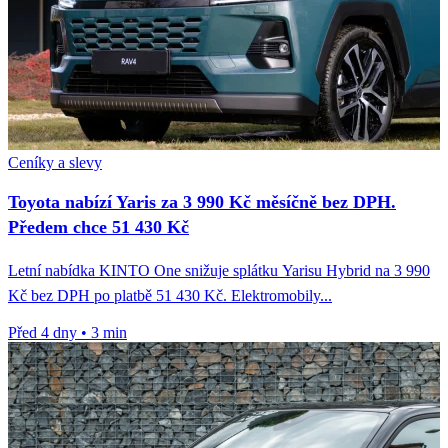
Ceníky a slevy
Toyota nabízí Yaris za 3 990 Kč měsíčně bez DPH.
Předem chce 51 430 Kč
Letní nabídka KINTO One snižuje splátku Yarisu Hybrid na 3 990
Kč bez DPH po platbě 51 430 Kč. Elektromobily...
Před 4 dny
•
3 min