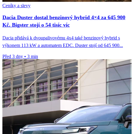
Ceníky a slevy
Dacia Duster dostal benzinový hybrid 4×4 za 645 900
Kč. Bigster stojí o 54 tisíc víc
Dacia přidává k dvoupalivovému 4x4 také benzinový hybrid s
výkonem 113 kW a automatem EDC. Duster stojí od 645 900...
Před 3 dny
•
3 min