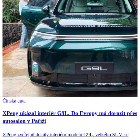
Čínská auta
XPeng ukázal interiér G9L. Do Evropy má dorazit přes
autosalon v Paříži
XPeng zveřejnil detaily interiéru modelu G9L, velkého SUV, se