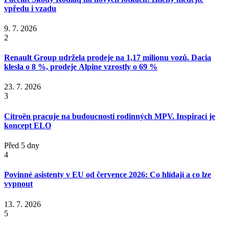
vpředu i vzadu
9. 7. 2026
2
Renault Group udržela prodeje na 1,17 milionu vozů. Dacia
klesla o 8 %, prodeje Alpine vzrostly o 69 %
23. 7. 2026
3
Citroën pracuje na budoucnosti rodinných MPV. Inspirací je
koncept ELO
Před 5 dny
4
Povinné asistenty v EU od července 2026: Co hlídají a co lze
vypnout
13. 7. 2026
5