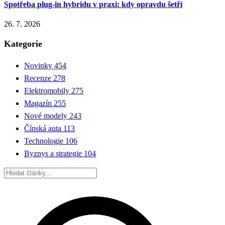
Spotřeba plug-in hybridu v praxi: kdy opravdu šetří
26. 7. 2026
Kategorie
Novinky
454
Recenze
278
Elektromobily
275
Magazín
255
Nové modely
243
Čínská auta
113
Technologie
106
Byznys a strategie
104
Hledat: