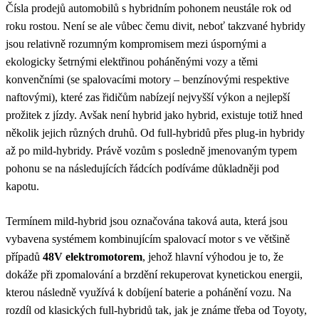
Čísla prodejů automobilů s hybridním pohonem neustále rok od
roku rostou. Není se ale vůbec čemu divit, neboť takzvané hybridy
jsou relativně rozumným kompromisem mezi úspornými a
ekologicky šetrnými elektřinou poháněnými vozy a těmi
konvenčními (se spalovacími motory – benzínovými respektive
naftovými), které zas řidičům nabízejí nejvyšší výkon a nejlepší
prožitek z jízdy. Avšak není hybrid jako hybrid, existuje totiž hned
několik jejich různých druhů. Od full-hybridů přes plug-in hybridy
až po mild-hybridy. Právě vozům s posledně jmenovaným typem
pohonu se na následujících řádcích podíváme důkladněji pod
kapotu.
Termínem mild-hybrid jsou označována taková auta, která jsou
vybavena systémem kombinujícím spalovací motor s ve většině
případů
48V elektromotorem
, jehož hlavní výhodou je to, že
dokáže při zpomalování a brzdění rekuperovat kynetickou energii,
kterou následně využívá k dobíjení baterie a pohánění vozu. Na
rozdíl od klasických full-hybridů tak, jak je známe třeba od Toyoty,