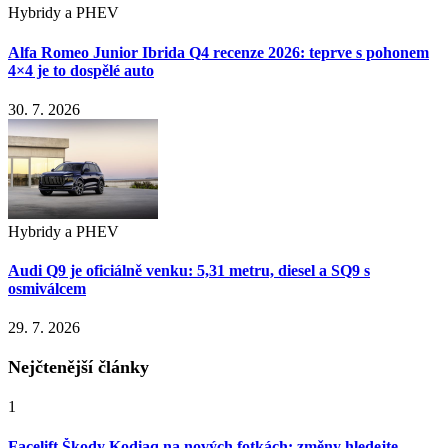
Hybridy a PHEV
Alfa Romeo Junior Ibrida Q4 recenze 2026: teprve s pohonem
4×4 je to dospělé auto
30. 7. 2026
Hybridy a PHEV
Audi Q9 je oficiálně venku: 5,31 metru, diesel a SQ9 s
osmiválcem
29. 7. 2026
Nejčtenější články
1
Facelift Škody Kodiaq na nových fotkách: změny hledejte