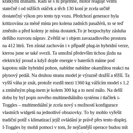
krátkými drahami. Řadí se s ní příjemně, motor reaguje velmi
statečně i od nižších otáček a těch 130 koní je zcela určitě
dostatečný výkon pro tento typ vozu. Předchozí generace byla
kritizována za méně místa pro kolena zadních pasažérů, to se teď
změnilo a před koleny je místa dostatek.To je bezpochyby zásluha
delšího rozvoru náprav. Zvětšil se i objem zavazadlového prostoru
na 412 litrů. Ten zůstal zachován i v případě plug-in hybridní verze,
kterou jsme se také svezli. Ta umožní především tichou jízdu na
elektrický proud a když dojde energie v bateriích máme pod
kapotou stále hybridní pohon, nabídne nabídne okamžitou reakci na
plynový pedál. Na druhou stranu model je výrazně dražší a těžší. Ta
vyšší váha je znát, protože rozdíl mezi 1360 kg vážícím model s 1.2
a zmíněným plug-inem je kolem 300 kg a to není málo. Na delší
dobu by byl popis nového multimediálního systému i tlačítek i-
Toggles – multimediální je zcela nový s možností konfigurace
vlastních widgetů na jednotlivé obrazovky. To by mohlo vyřešit
tradiční potíž s klimatizací jejíž ovládání je právě přes tento displej.
I-Toggles by mohli pomoci v tom, že nejčastější operace budou mít