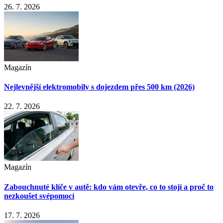
26. 7. 2026
Magazín
Nejlevnější elektromobily s dojezdem přes 500 km (2026)
22. 7. 2026
Magazín
Zabouchnuté klíče v autě: kdo vám otevře, co to stojí a proč to
nezkoušet svépomocí
17. 7. 2026