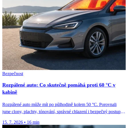
Bezpečnost
Rozpálené auto: Co skutečně pomáhá proti 60 °C v
kabině
Rozpálené auto může mít po půlhodině kolem 50 °C. Porovnali
jsme clony, plachty, tónování, správné chlazení i bezpečný postup
u...
15. 7. 2026
•
16 min