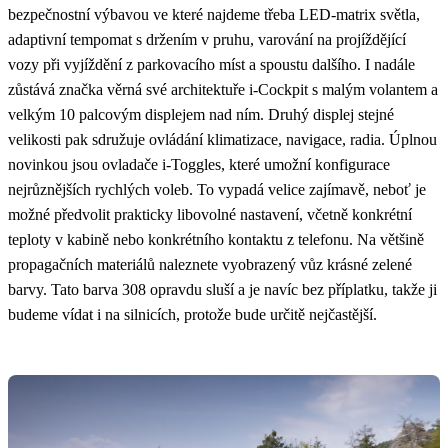
bezpečnostní výbavou ve které najdeme třeba LED-matrix světla,
adaptivní tempomat s držením v pruhu, varování na projíždějící
vozy při vyjíždění z parkovacího míst a spoustu dalšího. I nadále
zůstává značka věrná své architektuře i-Cockpit s malým volantem a
velkým 10 palcovým displejem nad ním. Druhý displej stejné
velikosti pak sdružuje ovládání klimatizace, navigace, radia. Úplnou
novinkou jsou ovladače i-Toggles, které umožní konfigurace
nejrůznějších rychlých voleb. To vypadá velice zajímavě, neboť je
možné předvolit prakticky libovolné nastavení, včetně konkrétní
teploty v kabině nebo konkrétního kontaktu z telefonu. Na většině
propagačních materiálů naleznete vyobrazený vůz krásné zelené
barvy. Tato barva 308 opravdu sluší a je navíc bez příplatku, takže ji
budeme vídat i na silnicích, protože bude určitě nejčastější.