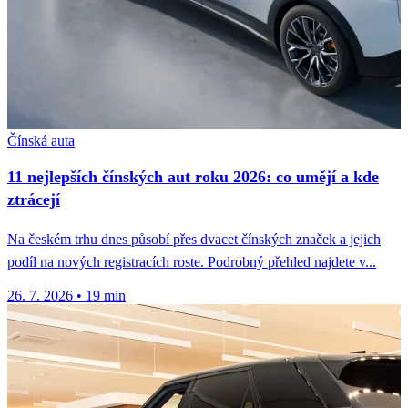
Čínská auta
11 nejlepších čínských aut roku 2026: co umějí a kde
ztrácejí
Na českém trhu dnes působí přes dvacet čínských značek a jejich
podíl na nových registracích roste. Podrobný přehled najdete v...
26. 7. 2026
•
19 min