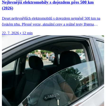
Nejlevnější elektromobily s dojezdem přes 500 km
(2026)
Deset nejlevnějších elektromobilů s dojezdem nejméně 500 km na
českém trhu. Přesné verze, aktuální ceny a reálné testy Bjørna
Nylanda.
22. 7. 2026
•
12 min