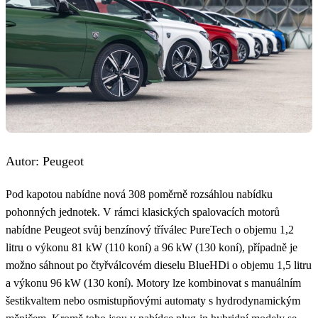
Autor: Peugeot
Pod kapotou nabídne nová 308 poměrně rozsáhlou nabídku
pohonných jednotek. V rámci klasických spalovacích motorů
nabídne Peugeot svůj benzínový tříválec PureTech o objemu 1,2
litru o výkonu 81 kW (110 koní) a 96 kW (130 koní), případně je
možno sáhnout po čtyřválcovém dieselu BlueHDi o objemu 1,5 litru
a výkonu 96 kW (130 koní). Motory lze kombinovat s manuálním
šestikvaltem nebo osmistupňovými automaty s hydrodynamickým