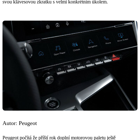
svou klávesovou zkratku s velmi konkrétním úkolem.
Autor: Peugeot
Peugeot počítá že příští rok doplní motorovou paletu ještě