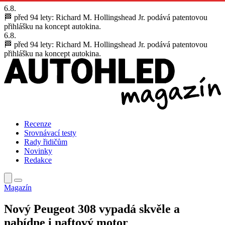
6.8.
🏁 před 94 lety:
Richard M. Hollingshead Jr. podává patentovou
přihlášku na koncept autokina.
6.8.
🏁 před 94 lety:
Richard M. Hollingshead Jr. podává patentovou
přihlášku na koncept autokina.
Recenze
Srovnávací testy
Rady řidičům
Novinky
Redakce
Magazín
Nový Peugeot 308 vypadá skvěle a
nabídne i naftový motor