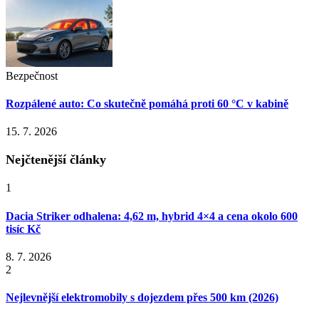
Bezpečnost
Rozpálené auto: Co skutečně pomáhá proti 60 °C v kabině
15. 7. 2026
Nejčtenější články
1
Dacia Striker odhalena: 4,62 m, hybrid 4×4 a cena okolo 600
tisíc Kč
8. 7. 2026
2
Nejlevnější elektromobily s dojezdem přes 500 km (2026)