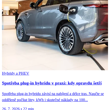
Hybridy a PHEV
Spotřeba plug-in hybridu v praxi: kdy opravdu šetří
Spotřeba plug-in hybridu závisí na nabíjení a délce tras. Naučte se
odděleně počítat litry, kWh i skutečné náklady na 100...
26. 7. 2026
•
22 min