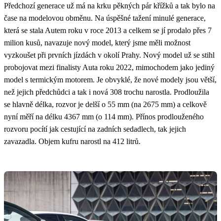
Předchozí generace už má na krku pěkných pár křížků a tak bylo na
čase na modelovou obměnu. Na úspěšné tažení minulé generace,
která se stala Autem roku v roce 2013 a celkem se jí prodalo přes 7
milion kusů, navazuje nový model, který jsme měli možnost
vyzkoušet při prvních jízdách v okolí Prahy. Nový model už se stihl
probojovat mezi finalisty Auta roku 2022, mimochodem jako jediný
model s termickým motorem. Je obvyklé, že nové modely jsou větší,
než jejich předchůdci a tak i nová 308 trochu narostla. Prodloužila
se hlavně délka, rozvor je delší o 55 mm (na 2675 mm) a celkově
nyní měří na délku 4367 mm (o 114 mm). Přínos prodlouženého
rozvoru pocítí jak cestující na zadních sedadlech, tak jejich
zavazadla. Objem kufru narostl na 412 litrů.