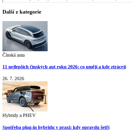
Další z kategorie
Čínská auta
11 nejlepších čínských aut roku 2026: co umějí a kde ztrácejí
26. 7. 2026
Hybridy a PHEV
Spotřeba plug-in hybridu v praxi: kdy opravdu šetří