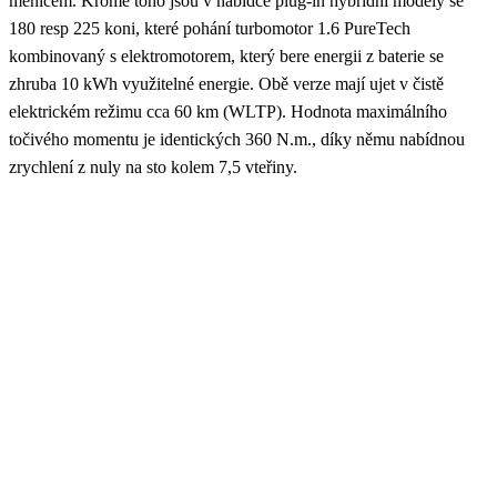
měničem. Kromě toho jsou v nabídce plug-in hybridní modely se
180 resp 225 koni, které pohání turbomotor 1.6 PureTech
kombinovaný s elektromotorem, který bere energii z baterie se
zhruba 10 kWh využitelné energie. Obě verze mají ujet v čistě
elektrickém režimu cca 60 km (WLTP). Hodnota maximálního
točivého momentu je identických 360 N.m., díky němu nabídnou
zrychlení z nuly na sto kolem 7,5 vteřiny.