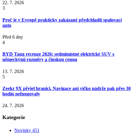
22. 7. 2026
3
Proč je v Evropě prakticky zakázané předchladit spalovací
auto
Před 6 dny
4
BYD Tang recenze 2026: sedmimístné elektrické SUV s
německými rozměry a čínskou cenou
13. 7. 2026
5
Zeekr 9X přejel hranici. Navigace ani víčko nádrže pak přes 30
hodin nefungovaly
24. 7. 2026
Kategorie
Novinky
451