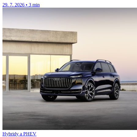
29. 7. 2026
•
3 min
Hybridy a PHEV