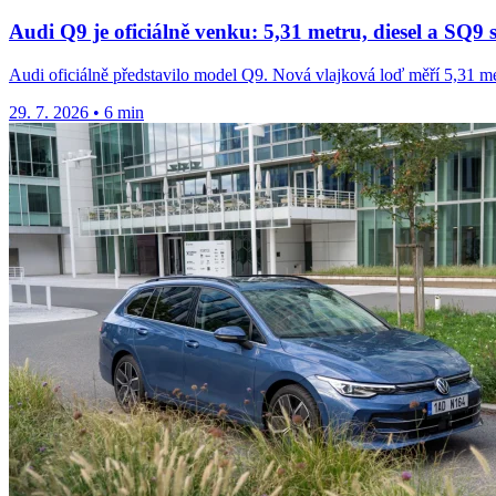
Audi Q9 je oficiálně venku: 5,31 metru, diesel a SQ9
Audi oficiálně představilo model Q9. Nová vlajková loď měří 5,31 m
29. 7. 2026
•
6 min