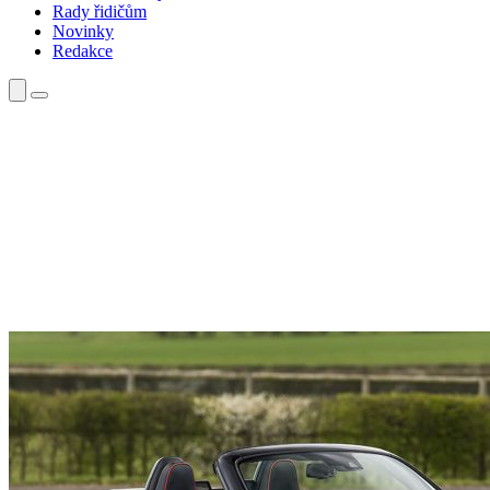
Rady řidičům
Novinky
Redakce