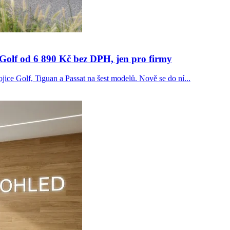
 Golf od 6 890 Kč bez DPH, jen pro firmy
jice Golf, Tiguan a Passat na šest modelů. Nově se do ní...