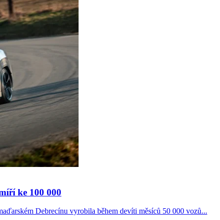
míří ke 100 000
ďarském Debrecínu vyrobila během devíti měsíců 50 000 vozů...