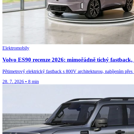
Elektromobily
Volvo ES90 recenze 2026: mimořádně tichý fastback, 
Pětimetrový elektrický fastback s 800V architekturou, nabíjením přes 3
28. 7. 2026
•
8 min