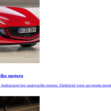
cího motoru
 budoucnost bez spalovacího motoru. Elektrická verze ani termín premié