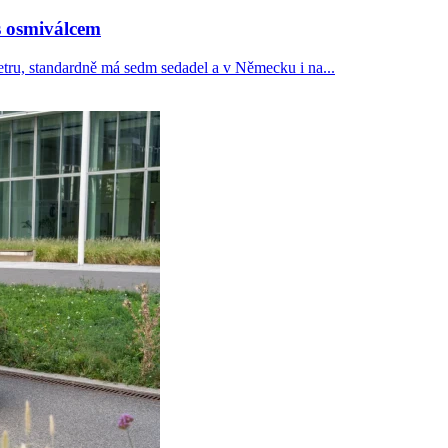
 s osmiválcem
etru, standardně má sedm sedadel a v Německu i na...