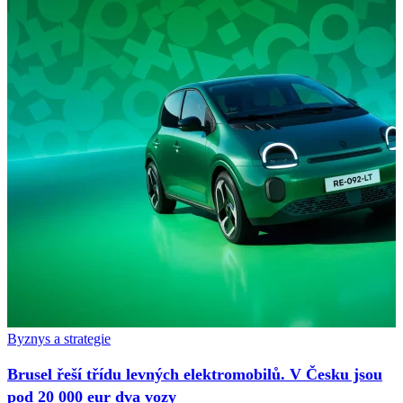
Byznys a strategie
Brusel řeší třídu levných elektromobilů. V Česku jsou
pod 20 000 eur dva vozy