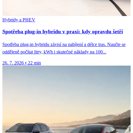
Hybridy a PHEV
Spotřeba plug-in hybridu v praxi: kdy opravdu šetří
Spotřeba plug-in hybridu závisí na nabíjení a délce tras. Naučte se
odděleně počítat litry, kWh i skutečné náklady na 100...
26. 7. 2026
•
22 min