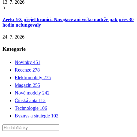
13. 7. 2026
5
Zeekr 9X přejel hranici. Navigace ani víčko nádrže pak přes 30
hodin nefungovaly
24. 7. 2026
Kategorie
Novinky
451
Recenze
278
Elektromobily
275
Magazín
255
Nové modely
242
Čínská auta
112
Technologie
106
Byznys a strategie
102
Hledat: