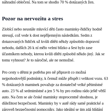
náhradní oblečení. Na tom se shodlo 70 % dotázaných žen.
Pozor na nervozitu a stres
Zlobící nebo neustále mluvící děti často maminky-řidičky hodně
stresují, což vede k dost nepříjemným následkům. Sedm z
dotazovaných řidiček už kvůli dítěti někdy způsobilo dopravní
nehodu, dalších 26 k ní mělo velmi blízko a šest bylo zase
účastníkem nehody, kterou kvůli dítěti způsobil někdo jiný. Jak se
tomu vyhnout? Je to náročné, ale ne nemožné.
Pro cesty s dětmi je potřeba pro ně připravit co možná
nejpohodovější podmínky, k čemuž může přispět i velikost vozu. 63
% dotázaných maminek považuje za dostatečně velké pětimístné
auto. 23 % až sedmimístné a jen 5 % by pro rodinu rádo ještě větší
auto. Na čem se ale české maminky stoprocentně shodnou, je
důležitost bezpečnosti. Maminky by v autě rády samé praktické a
zároveň bezpečnostní pomocníky. Jako ideální se jim zdá hlídání