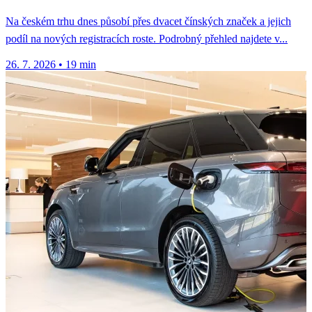
Na českém trhu dnes působí přes dvacet čínských značek a jejich
podíl na nových registracích roste. Podrobný přehled najdete v...
26. 7. 2026
•
19 min