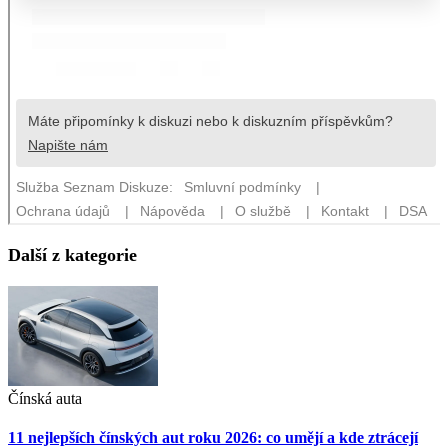
Další z kategorie
Čínská auta
11 nejlepších čínských aut roku 2026: co umějí a kde ztrácejí