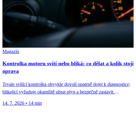
Magazín
Kontrolka motoru svítí nebo bliká: co dělat a kolik stojí
oprava
Trvale svítící kontrolka obvykle dovolí opatrně dojet k diagnostice;
blikající vyžaduje okamžitě ubrat plyn a bezpečně zastavit.
Nejčastější P-kódy, ceny...
14. 7. 2026
•
14 min