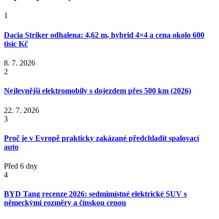
1
Dacia Striker odhalena: 4,62 m, hybrid 4×4 a cena okolo 600
tisíc Kč
8. 7. 2026
2
Nejlevnější elektromobily s dojezdem přes 500 km (2026)
22. 7. 2026
3
Proč je v Evropě prakticky zakázané předchladit spalovací
auto
Před 6 dny
4
BYD Tang recenze 2026: sedmimístné elektrické SUV s
německými rozměry a čínskou cenou