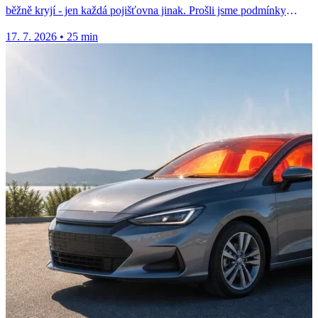
běžně kryjí - jen každá pojišťovna jinak. Prošli jsme podmínky
osmi...
17. 7. 2026
•
25 min