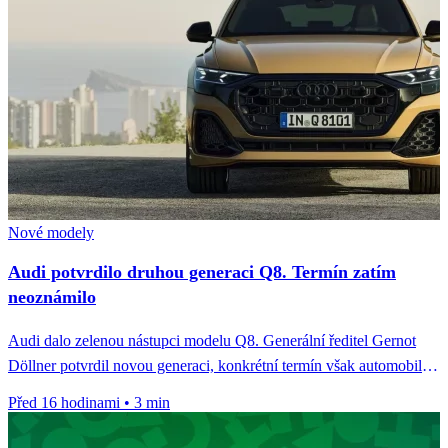
Nové modely
Audi potvrdilo druhou generaci Q8. Termín zatím
neoznámilo
Audi dalo zelenou nástupci modelu Q8. Generální ředitel Gernot
Döllner potvrdil novou generaci, konkrétní termín však automobilka
zatím neoznámila.
Před 16 hodinami
•
3 min