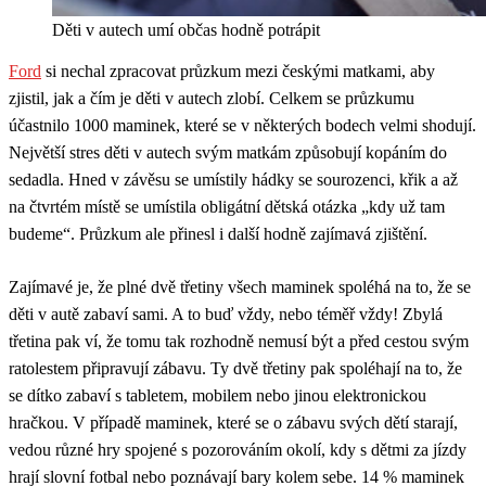
Děti v autech umí občas hodně potrápit
Ford
si nechal zpracovat průzkum mezi českými matkami, aby
zjistil, jak a čím je děti v autech zlobí. Celkem se průzkumu
účastnilo 1000 maminek, které se v některých bodech velmi shodují.
Největší stres děti v autech svým matkám způsobují kopáním do
sedadla. Hned v závěsu se umístily hádky se sourozenci, křik a až
na čtvrtém místě se umístila obligátní dětská otázka „kdy už tam
budeme“. Průzkum ale přinesl i další hodně zajímavá zjištění.
Zajímavé je, že plné dvě třetiny všech maminek spoléhá na to, že se
děti v autě zabaví sami. A to buď vždy, nebo téměř vždy! Zbylá
třetina pak ví, že tomu tak rozhodně nemusí být a před cestou svým
ratolestem připravují zábavu. Ty dvě třetiny pak spoléhají na to, že
se dítko zabaví s tabletem, mobilem nebo jinou elektronickou
hračkou. V případě maminek, které se o zábavu svých dětí starají,
vedou různé hry spojené s pozorováním okolí, kdy s dětmi za jízdy
hrají slovní fotbal nebo poznávají bary kolem sebe. 14 % maminek