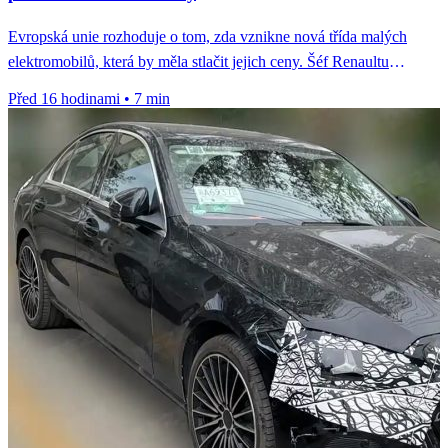
Evropská unie rozhoduje o tom, zda vznikne nová třída malých
elektromobilů, která by měla stlačit jejich ceny. Šéf Renaultu
François...
Před 16 hodinami
•
7 min