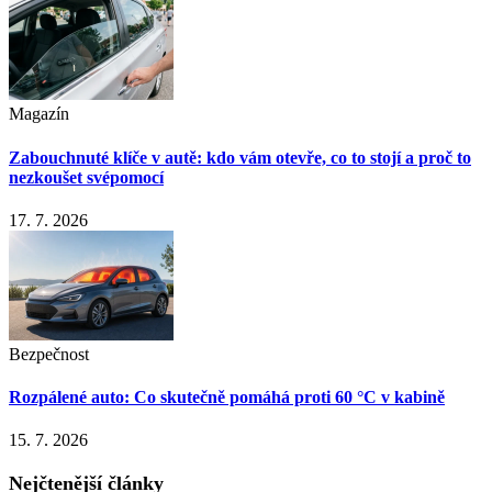
Magazín
Zabouchnuté klíče v autě: kdo vám otevře, co to stojí a proč to
nezkoušet svépomocí
17. 7. 2026
Bezpečnost
Rozpálené auto: Co skutečně pomáhá proti 60 °C v kabině
15. 7. 2026
Nejčtenější články