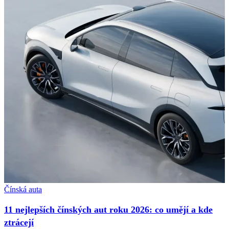
Čínská auta
11 nejlepších čínských aut roku 2026: co umějí a kde
ztrácejí