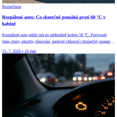
Bezpečnost
Rozpálené auto: Co skutečně pomáhá proti 60 °C v
kabině
Rozpálené auto může mít po půlhodině kolem 50 °C. Porovnali
jsme clony, plachty, tónování, správné chlazení i bezpečný postup
u...
15. 7. 2026
•
16 min