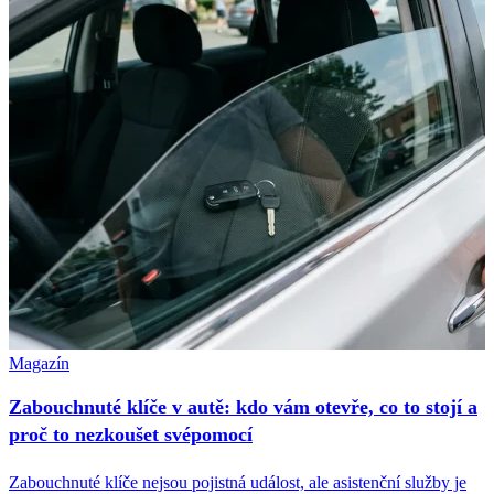
Magazín
Zabouchnuté klíče v autě: kdo vám otevře, co to stojí a
proč to nezkoušet svépomocí
Zabouchnuté klíče nejsou pojistná událost, ale asistenční služby je