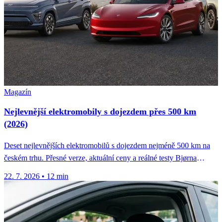
Magazín
Nejlevnější elektromobily s dojezdem přes 500 km
(2026)
Deset nejlevnějších elektromobilů s dojezdem nejméně 500 km na
českém trhu. Přesné verze, aktuální ceny a reálné testy Bjørna
Nylanda.
22. 7. 2026
•
12 min