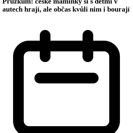
Průzkum: české maminky si s dětmi v
autech hrají, ale občas kvůli nim i bourají