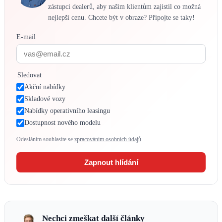
zástupci dealerů, aby našim klientům zajistil co možná
nejlepší cenu. Chcete být v obraze? Připojte se taky!
E-mail
Sledovat
Akční nabídky
Skladové vozy
Nabídky operativního leasingu
Dostupnost nového modelu
Odesláním souhlasíte se
zpracováním osobních údajů
.
Zapnout hlídání
Nechci zmeškat další články