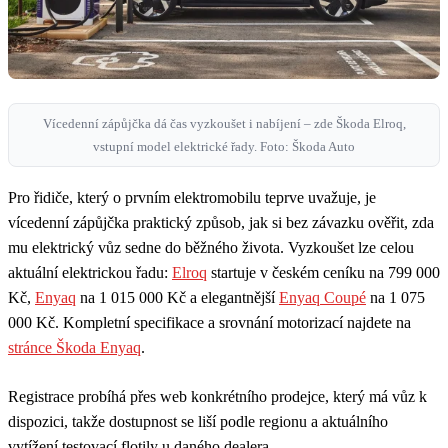
Vícedenní zápůjčka dá čas vyzkoušet i nabíjení – zde Škoda Elroq,
vstupní model elektrické řady. Foto: Škoda Auto
Pro řidiče, který o prvním elektromobilu teprve uvažuje, je
vícedenní zápůjčka praktický způsob, jak si bez závazku ověřit, zda
mu elektrický vůz sedne do běžného života. Vyzkoušet lze celou
aktuální elektrickou řadu:
Elroq
startuje v českém ceníku na 799 000
Kč,
Enyaq
na 1 015 000 Kč a elegantnější
Enyaq Coupé
na 1 075
000 Kč. Kompletní specifikace a srovnání motorizací najdete na
stránce Škoda Enyaq
.
Registrace probíhá přes web konkrétního prodejce, který má vůz k
dispozici, takže dostupnost se liší podle regionu a aktuálního
vytížení testovací flotily u daného dealera.