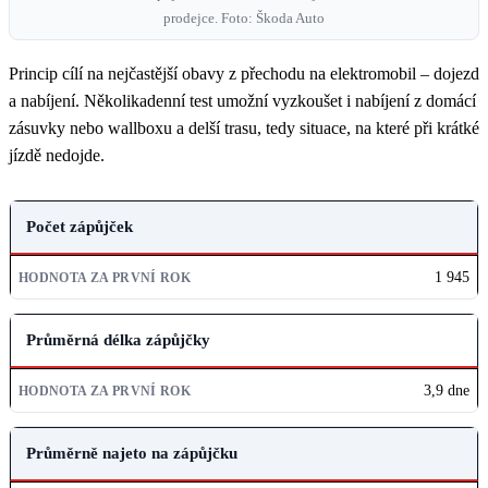
prodejce. Foto: Škoda Auto
Princip cílí na nejčastější obavy z přechodu na elektromobil – dojezd
a nabíjení. Několikadenní test umožní vyzkoušet i nabíjení z domácí
zásuvky nebo wallboxu a delší trasu, tedy situace, na které při krátké
jízdě nedojde.
UKAZATEL
Počet zápůjček
HODNOTA ZA PRVNÍ ROK
1 945
Průměrná délka zápůjčky
3,9 dne
Průměrně najeto na zápůjčku