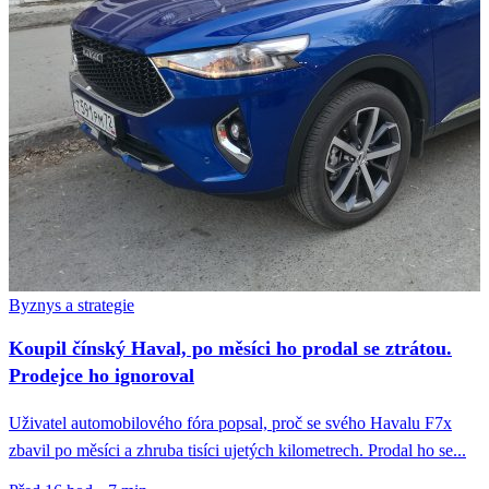
Byznys a strategie
Koupil čínský Haval, po měsíci ho prodal se ztrátou.
Prodejce ho ignoroval
Uživatel automobilového fóra popsal, proč se svého Havalu F7x
zbavil po měsíci a zhruba tisíci ujetých kilometrech. Prodal ho se...