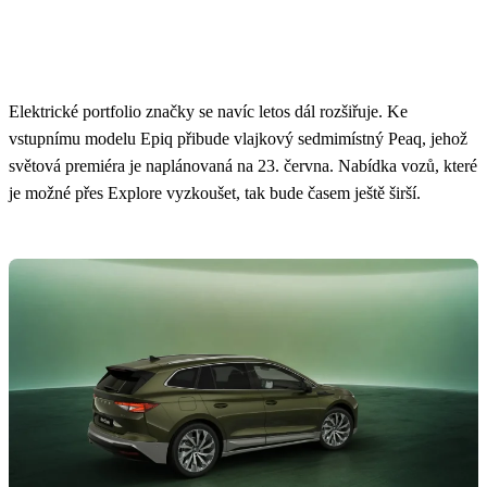
Elektrické portfolio značky se navíc letos dál rozšiřuje. Ke
vstupnímu modelu Epiq přibude vlajkový sedmimístný Peaq, jehož
světová premiéra je naplánovaná na 23. června. Nabídka vozů, které
je možné přes Explore vyzkoušet, tak bude časem ještě širší.