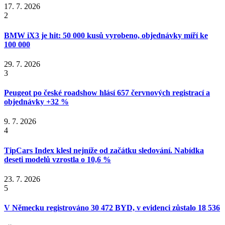
17. 7. 2026
2
BMW iX3 je hit: 50 000 kusů vyrobeno, objednávky míří ke
100 000
29. 7. 2026
3
Peugeot po české roadshow hlásí 657 červnových registrací a
objednávky +32 %
9. 7. 2026
4
TipCars Index klesl nejníže od začátku sledování. Nabídka
deseti modelů vzrostla o 10,6 %
23. 7. 2026
5
V Německu registrováno 30 472 BYD, v evidenci zůstalo 18 536