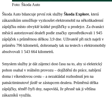
Foto: Škoda Auto
Škoda Auto bilancuje první rok služby
Škoda Explore
, která
zákazníkům umožňuje vyzkoušet elektromobil na několikadenní
zápůjčku místo obvyklé krátké projížďky u prodejce. Za dvanáct
měsíců autorizovaní dealeři podle značky zprostředkovali 1 945
zápůjček s průměrnou délkou 3,9 dne. Uživatelé při nich najeli v
průměru 796 kilometrů, dohromady tak na testech s elektromobily
absolvovali 1 543 664 kilometrů.
Smyslem služby je dát zájemci dost času na to, aby si elektrický
pohon osahal v reálném provozu – dojíždění do práce, nabíjení
doma i víkendovou cestu – a nezakládal rozhodnutí jen na
patnáctiminutové jízdě se zástupcem dealera. Průměrná délka
zápůjčky, téměř čtyři dny, napovídá, že přesně tak ji většina
zákazníků využila.