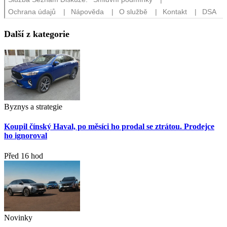
Další z kategorie
Byznys a strategie
Koupil čínský Haval, po měsíci ho prodal se ztrátou. Prodejce
ho ignoroval
Před 16 hod
Novinky