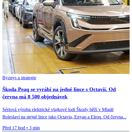
Byznys a strategie
Škoda Peaq se vyrábí na jedné lince s Octavií. Od
června má 8 500 objednávek
Sériová výroba elektrické vlajkové lodi Škody běží v Mladé
Boleslavi na stejné lince jako Octavia, Enyaq a Elroq. Od června...
Před 17 hod
•
3 min