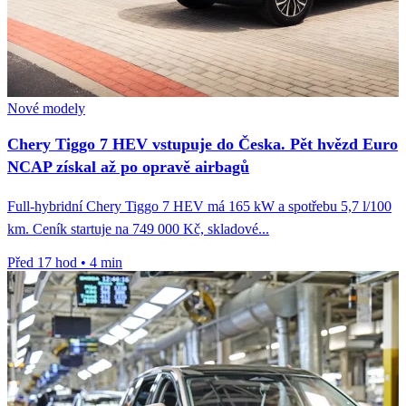
Nové modely
Chery Tiggo 7 HEV vstupuje do Česka. Pět hvězd Euro
NCAP získal až po opravě airbagů
Full-hybridní Chery Tiggo 7 HEV má 165 kW a spotřebu 5,7 l/100
km. Ceník startuje na 749 000 Kč, skladové...
Před 17 hod
•
4 min