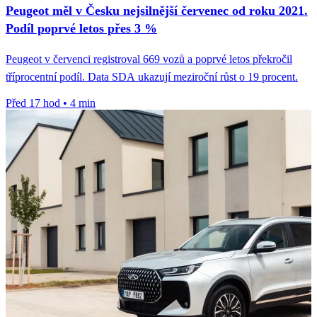
Peugeot měl v Česku nejsilnější červenec od roku 2021.
Podíl poprvé letos přes 3 %
Peugeot v červenci registroval 669 vozů a poprvé letos překročil
tříprocentní podíl. Data SDA ukazují meziroční růst o 19 procent.
Před 17 hod
•
4 min