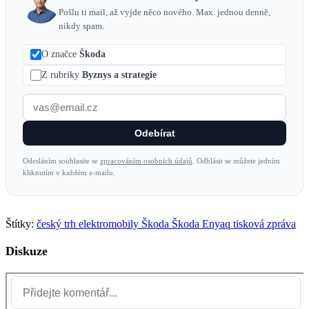
Pošlu ti mail, až vyjde něco nového. Max. jednou denně,
nikdy spam.
O značce
Škoda
Z rubriky
Byznys a strategie
Odebírat
Odesláním souhlasíte se
zpracováním osobních údajů
. Odhlásit se můžete jedním
kliknutím v každém e-mailu.
Štítky:
český trh
elektromobily
Škoda
Škoda Enyaq
tisková zpráva
Diskuze