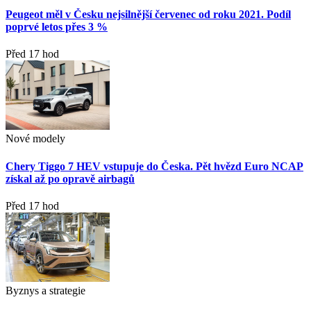
Peugeot měl v Česku nejsilnější červenec od roku 2021. Podíl
poprvé letos přes 3 %
Před 17 hod
Nové modely
Chery Tiggo 7 HEV vstupuje do Česka. Pět hvězd Euro NCAP
získal až po opravě airbagů
Před 17 hod
Byznys a strategie