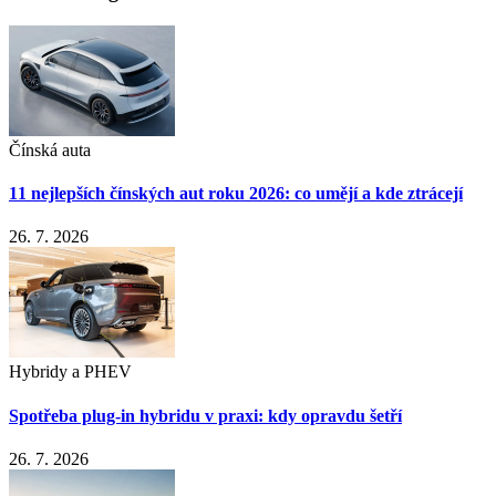
Čínská auta
11 nejlepších čínských aut roku 2026: co umějí a kde ztrácejí
26. 7. 2026
Hybridy a PHEV
Spotřeba plug-in hybridu v praxi: kdy opravdu šetří
26. 7. 2026