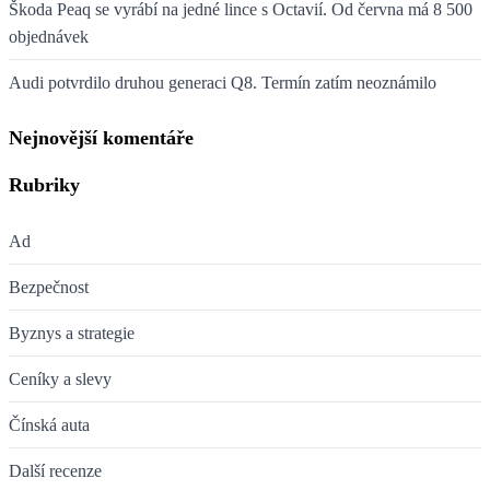
Škoda Peaq se vyrábí na jedné lince s Octavií. Od června má 8 500
objednávek
Audi potvrdilo druhou generaci Q8. Termín zatím neoznámilo
Nejnovější komentáře
Rubriky
Ad
Bezpečnost
Byznys a strategie
Ceníky a slevy
Čínská auta
Další recenze