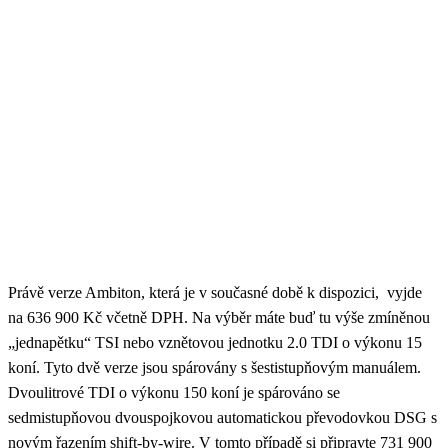
Právě verze Ambiton, která je v současné době k dispozici, vyjde
na 636 900 Kč včetně DPH. Na výběr máte buď tu výše zmíněnou
„jednapětku“ TSI nebo vznětovou jednotku 2.0 TDI o výkonu 15
koní. Tyto dvě verze jsou spárovány s šestistupňovým manuálem.
Dvoulitrové TDI o výkonu 150 koní je spárováno se
sedmistupňovou dvouspojkovou automatickou převodovkou DSG s
novým řazením shift-by-wire. V tomto případě si připravte 731 900