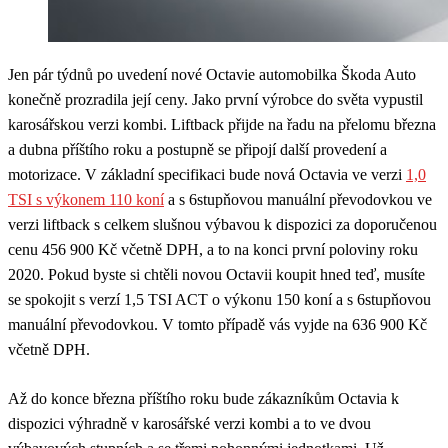
Jen pár týdnů po uvedení nové Octavie automobilka Škoda Auto
konečně prozradila její ceny. Jako první výrobce do světa vypustil
karosářskou verzi kombi. Liftback přijde na řadu na přelomu března
a dubna příštího roku a postupně se připojí další provedení a
motorizace. V základní specifikaci bude nová Octavia ve verzi
1,0
TSI s výkonem 110 koní
a s 6stupňovou manuální převodovkou ve
verzi liftback s celkem slušnou výbavou k dispozici za doporučenou
cenu 456 900 Kč včetně DPH, a to na konci první poloviny roku
2020. Pokud byste si chtěli novou Octavii koupit hned teď, musíte
se spokojit s verzí 1,5 TSI ACT o výkonu 150 koní a s 6stupňovou
manuální převodovkou. V tomto případě vás vyjde na 636 900 Kč
včetně DPH.
Až do konce března příštího roku bude zákazníkům Octavia k
dispozici výhradně v karosářské verzi kombi a to ve dvou