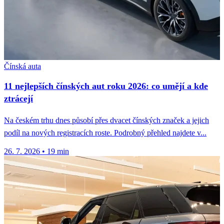
Čínská auta
11 nejlepších čínských aut roku 2026: co umějí a kde
ztrácejí
Na českém trhu dnes působí přes dvacet čínských značek a jejich
podíl na nových registracích roste. Podrobný přehled najdete v...
26. 7. 2026
•
19 min