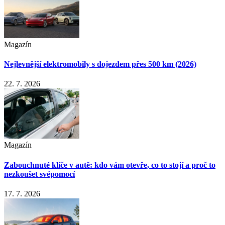
Magazín
Nejlevnější elektromobily s dojezdem přes 500 km (2026)
22. 7. 2026
Magazín
Zabouchnuté klíče v autě: kdo vám otevře, co to stojí a proč to
nezkoušet svépomocí
17. 7. 2026