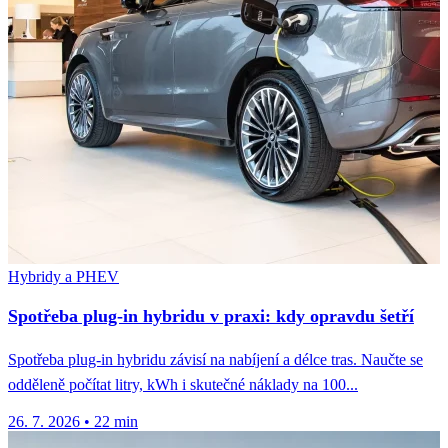
Hybridy a PHEV
Spotřeba plug-in hybridu v praxi: kdy opravdu šetří
Spotřeba plug-in hybridu závisí na nabíjení a délce tras. Naučte se
odděleně počítat litry, kWh i skutečné náklady na 100...
26. 7. 2026
•
22 min