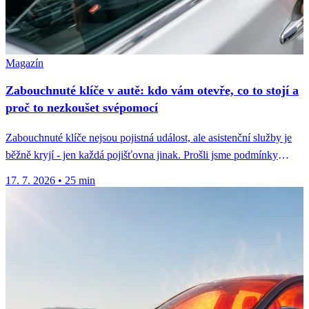
Magazín
Zabouchnuté klíče v autě: kdo vám otevře, co to stojí a
proč to nezkoušet svépomocí
Zabouchnuté klíče nejsou pojistná událost, ale asistenční služby je
běžně kryjí - jen každá pojišťovna jinak. Prošli jsme podmínky
osmi...
17. 7. 2026
•
25 min