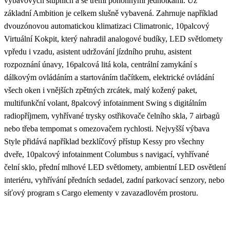
výbavových stupních a se třemi pohonnými jednotkami. Už
základní Ambition je celkem slušně vybavená. Zahrnuje například
dvouzónovou automatickou klimatizaci Climatronic, 10palcový
Virtuální Kokpit, který nahradil analogové budíky, LED světlomety
vpředu i vzadu, asistent udržování jízdního pruhu, asistent
rozpoznání únavy, 16palcová litá kola, centrální zamykání s
dálkovým ovládáním a startováním tlačítkem, elektrické ovládání
všech oken i vnějších zpětných zrcátek, malý kožený paket,
multifunkční volant, 8palcový infotainment Swing s digitálním
radiopříjmem, vyhřívané trysky ostřikovače čelního skla, 7 airbagů
nebo třeba tempomat s omezovačem rychlosti. Nejvyšší výbava
Style přidává například bezklíčový přístup Kessy pro všechny
dveře, 10palcový infotainment Columbus s navigací, vyhřívané
čelní sklo, přední mlhové LED světlomety, ambientní LED osvětlení
interiéru, vyhřívání předních sedadel, zadní parkovací senzory, nebo
síťový program s Cargo elementy v zavazadlovém prostoru.