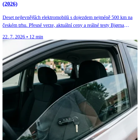
(2026)
Deset nejlevnějších elektromobilů s dojezdem nejméně 500 km na
českém trhu. Přesné verze, aktuální ceny a reálné testy Bjørna
Nylanda.
22. 7. 2026
•
12 min