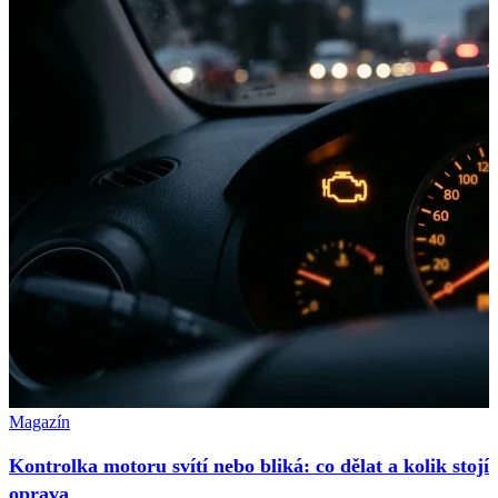
Magazín
Kontrolka motoru svítí nebo bliká: co dělat a kolik stojí
oprava