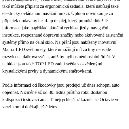
také můžete připlatit za ergonomická sedadla, která nabízejí také
elektricky ovládanou masážní funkci. Úplnou novinkou je za
příplatek dodávaný head-up displej, který promítá důležité
informace jako například aktuální rychlost jízdy, navigační
instrukce, rozpoznané dopravní značky nebo aktivované asistenční
systémy přímo na čelní sklo. Na přání jsou nabízeny inovativní
Matrix-LED světlomety, které umožňují mít za tmy neustále
rozsvícena dálková světla, aniž by byli oslněni ostatní řidiči. V
nabídce jsou také TOP LED zadní světla s osvětlenými
krystalickými prvky a dynamickými směrovkami.
Podle informací od škodovky jsou prodejci už dnes schopni auto
objednat. Nicméně až od 30. ledna příštího roku dostanou
k dispozici testovací auta. Ti nejrychlejší zákazníci se Octavie ve
verzi kombi dočkají ještě letos.