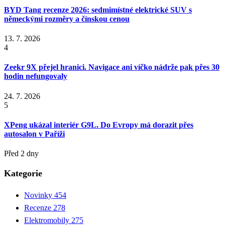
BYD Tang recenze 2026: sedmimístné elektrické SUV s
německými rozměry a čínskou cenou
13. 7. 2026
4
Zeekr 9X přejel hranici. Navigace ani víčko nádrže pak přes 30
hodin nefungovaly
24. 7. 2026
5
XPeng ukázal interiér G9L. Do Evropy má dorazit přes
autosalon v Paříži
Před 2 dny
Kategorie
Novinky
454
Recenze
278
Elektromobily
275