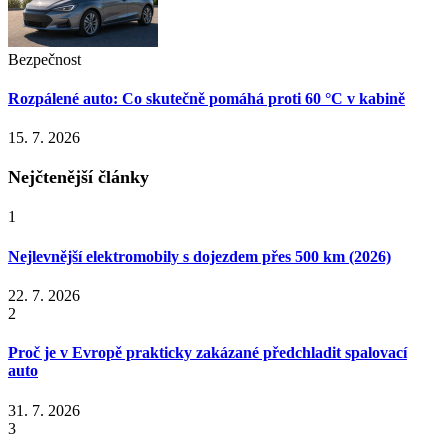
Bezpečnost
Rozpálené auto: Co skutečně pomáhá proti 60 °C v kabině
15. 7. 2026
Nejčtenější články
1
Nejlevnější elektromobily s dojezdem přes 500 km (2026)
22. 7. 2026
2
Proč je v Evropě prakticky zakázané předchladit spalovací
auto
31. 7. 2026
3