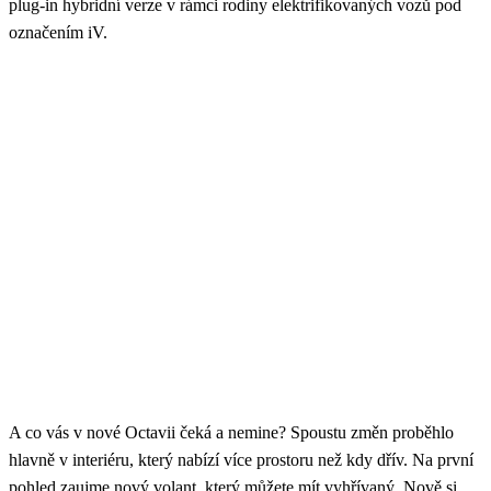
plug-in hybridní verze v rámci rodiny elektrifikovaných vozů pod
označením iV.
A co vás v nové Octavii čeká a nemine? Spoustu změn proběhlo
hlavně v interiéru, který nabízí více prostoru než kdy dřív. Na první
pohled zaujme nový volant, který můžete mít vyhřívaný. Nově si