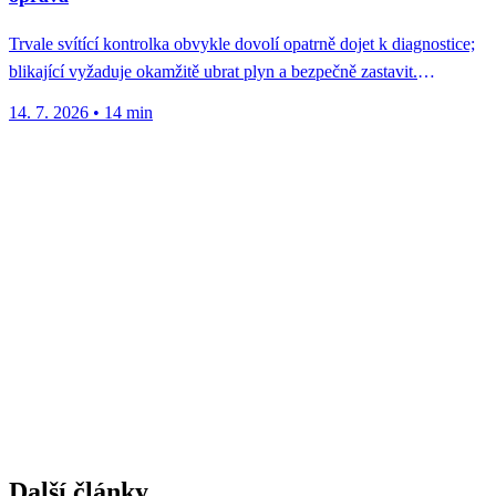
Trvale svítící kontrolka obvykle dovolí opatrně dojet k diagnostice;
blikající vyžaduje okamžitě ubrat plyn a bezpečně zastavit.
Nejčastější P-kódy, ceny...
14. 7. 2026
•
14 min
Další články