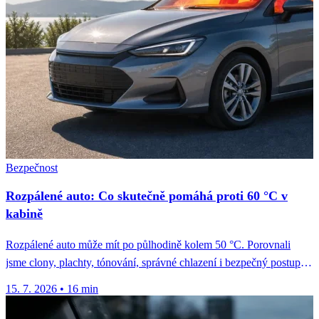
Bezpečnost
Rozpálené auto: Co skutečně pomáhá proti 60 °C v
kabině
Rozpálené auto může mít po půlhodině kolem 50 °C. Porovnali
jsme clony, plachty, tónování, správné chlazení i bezpečný postup
u...
15. 7. 2026
•
16 min