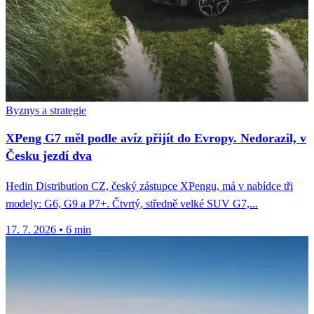
Byznys a strategie
XPeng G7 měl podle avíz přijít do Evropy. Nedorazil, v
Česku jezdí dva
Hedin Distribution CZ, český zástupce XPengu, má v nabídce tři
modely: G6, G9 a P7+. Čtvrtý, středně velké SUV G7,...
17. 7. 2026
•
6 min