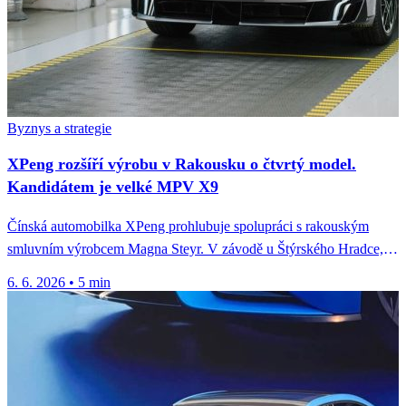
Byznys a strategie
XPeng rozšíří výrobu v Rakousku o čtvrtý model.
Kandidátem je velké MPV X9
Čínská automobilka XPeng prohlubuje spolupráci s rakouským
smluvním výrobcem Magna Steyr. V závodě u Štýrského Hradce,
odkud už na evropské...
6. 6. 2026
•
5 min