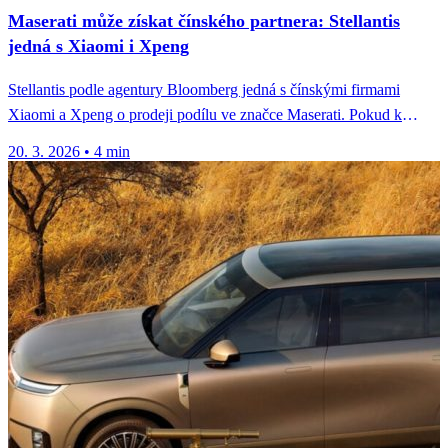
Maserati může získat čínského partnera: Stellantis
jedná s Xiaomi i Xpeng
Stellantis podle agentury Bloomberg jedná s čínskými firmami
Xiaomi a Xpeng o prodeji podílu ve značce Maserati. Pokud k
dohodě...
20. 3. 2026
•
4 min