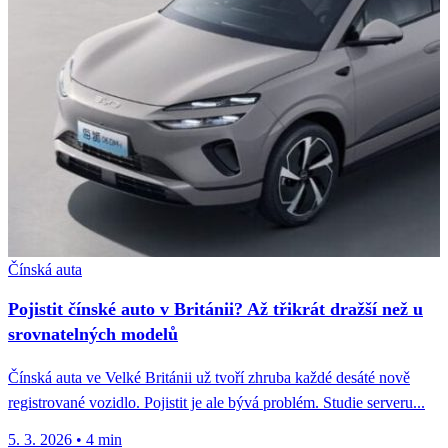
Čínská auta
Pojistit čínské auto v Británii? Až třikrát dražší než u
srovnatelných modelů
Čínská auta ve Velké Británii už tvoří zhruba každé desáté nově
registrované vozidlo. Pojistit je ale bývá problém. Studie serveru...
5. 3. 2026
•
4 min