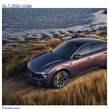
16. 7. 2026
•
4 min
Čínská auta