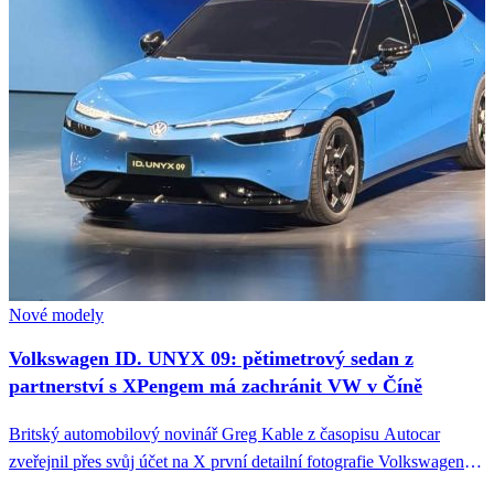
Nové modely
Volkswagen ID. UNYX 09: pětimetrový sedan z
partnerství s XPengem má zachránit VW v Číně
Britský automobilový novinář Greg Kable z časopisu Autocar
zveřejnil přes svůj účet na X první detailní fotografie Volkswagenu
ID. UNYX...