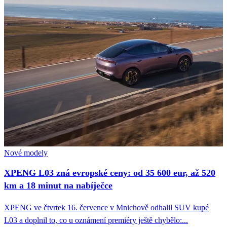
Nové modely
XPENG L03 zná evropské ceny: od 35 600 eur, až 520
km a 18 minut na nabíječce
XPENG ve čtvrtek 16. července v Mnichově odhalil SUV kupé
L03 a doplnil to, co u oznámení premiéry ještě chybělo:...