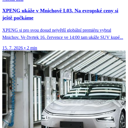
XPENG ukáže v Mnichově L03. Na evropské ceny si
ještě počkáme
XPENG si pro svou dosud největší globální premiéru vybral
Mnichov. Ve čtvrtek 16. července ve 14:00 tam ukáže SUV kupé...
15. 7. 2026
•
2 min