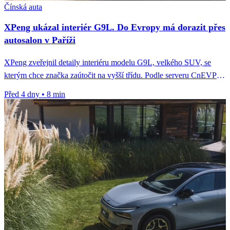
Čínská auta
XPeng ukázal interiér G9L. Do Evropy má dorazit přes
autosalon v Paříži
XPeng zveřejnil detaily interiéru modelu G9L, velkého SUV, se
kterým chce značka zaútočit na vyšší třídu. Podle serveru CnEVPost
jde...
Před 4 dny
•
8 min