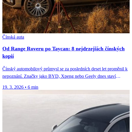
Čínská auta
Od Range Roveru po Taycan: 8 nejdrzejších čínských
kopií
Čínský automobilový průmysl se za posledních deset let proměnil k
nepoznání. Značky jako BYD, Xpeng nebo Geely dnes staví
technicky...
19. 3. 2026
•
6 min