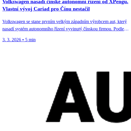
Volkswagen nasadí čínské autonomní řízení od XPengu.
Vlastní vývoj Cariad pro Čínu nestačil
Volkswagen se stane prvním velkým západním výrobcem aut, který
nasadí systém autonomního řízení vyvinutý čínskou firmou. Podle
interní zprávy šéfa...
3. 3. 2026
•
5 min