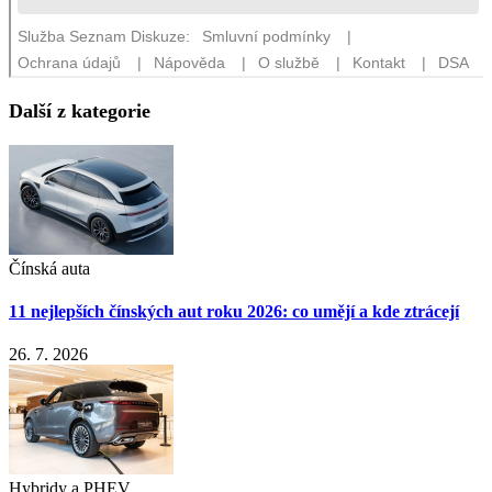
Další z kategorie
Čínská auta
11 nejlepších čínských aut roku 2026: co umějí a kde ztrácejí
26. 7. 2026
Hybridy a PHEV