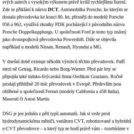
svých autech s vysokým výkonem právě kvůli rychlejšímu řazení.
Zde se přiklání k názvu
DCT
. Automobilka Porsche, ke kterým se
dostala převodovka ke konci 80. let, přesněji do modelů Porsche
956 a 962, využívá zkratky PDK pocházející z původního názvu
Porsche Doppelkupplungs. U společnosti Ford je tento typ známý
jako dvouspojková převodovka Powershift. Dále se objevila
například u modelů Nissan, Renault, Hyundai a MG.
V dnešní době existuje několik výrobců těchto převodovek. Patří
mezi ně Getrag, Ricardo nebo Borg-Warner. Před pár lety se
připojila také italsko-švýcarská firma Oerlikon Graziano. Ročně
prodají přibližně 20 tisíc převodovek v Evropě. Především jsou
oblíbené u společností Ferrari (modely California a 458 Italia),
Maserati či Aston Martin.
DSG je jen jedním z pěti typů automatů. Jak si vede proti
hydrodynamickému měniči, variátoru CVT, robotizované a hybridní
e-CVT převodovce – a který typ se hodí právě vám – rozebíráme v