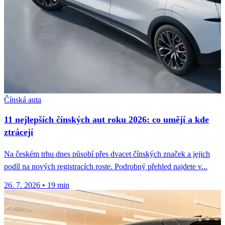
Čínská auta
11 nejlepších čínských aut roku 2026: co umějí a kde
ztrácejí
Na českém trhu dnes působí přes dvacet čínských značek a jejich
podíl na nových registracích roste. Podrobný přehled najdete v...
26. 7. 2026
•
19 min