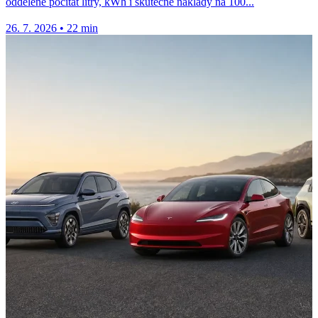
odděleně počítat litry, kWh i skutečné náklady na 100...
26. 7. 2026
•
22 min