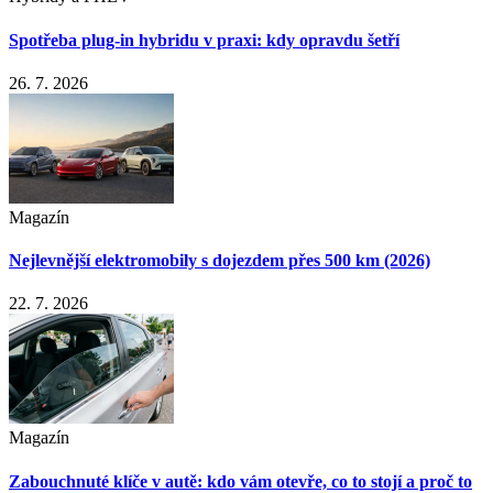
Spotřeba plug-in hybridu v praxi: kdy opravdu šetří
26. 7. 2026
Magazín
Nejlevnější elektromobily s dojezdem přes 500 km (2026)
22. 7. 2026
Magazín
Zabouchnuté klíče v autě: kdo vám otevře, co to stojí a proč to