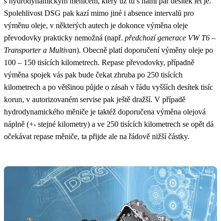
s hydrodynamickým měničem, který už tu s námi pár desítek let je.
Spolehlivost DSG pak kazí mimo jiné i absence intervalů pro
výměnu oleje, v některých autech je dokonce výměna oleje
převodovky prakticky nemožná (např.
předchozí generace VW T6 –
Transporter a Multivan
). Obecně platí doporučení výměny oleje po
100 – 150 tisících kilometrech. Repase převodovky, případně
výměna spojek vás pak bude čekat zhruba po 250 tisících
kilometrech a po většinou půjde o zásah v řádu vyšších desítek tisíc
korun, v autorizovaném servise pak ještě dražší. V případě
hydrodynamického měniče je taktéž doporučena výměna olejová
náplně (+- stejné kilometry) a ve 250 tisících kilometrech se opět dá
očekávat repase měniče, ta přijde ale na řádově nižší částky.