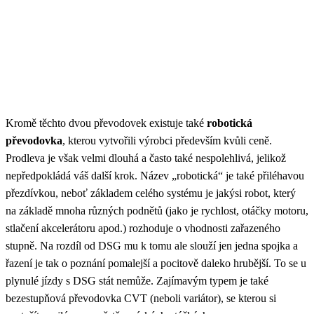
Kromě těchto dvou převodovek existuje také
robotická
převodovka
, kterou vytvořili výrobci především kvůli ceně.
Prodleva je však velmi dlouhá a často také nespolehlivá, jelikož
nepředpokládá váš další krok. Název „robotická“ je také přiléhavou
přezdívkou, neboť základem celého systému je jakýsi robot, který
na základě mnoha různých podnětů (jako je rychlost, otáčky motoru,
stlačení akcelerátoru apod.) rozhoduje o vhodnosti zařazeného
stupně. Na rozdíl od DSG mu k tomu ale slouží jen jedna spojka a
řazení je tak o poznání pomalejší a pocitově daleko hrubější. To se u
plynulé jízdy s DSG stát nemůže. Zajímavým typem je také
bezestupňová převodovka CVT (neboli variátor), se kterou si