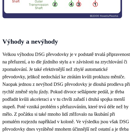
Výhody a nevýhody
Velkou výhodou DSG převodovky je v podstatě trvalá připravenost
na přeřazení, a to dle jízdního stylu a v závislosti na zrychlování či
zpomalování. Je také efektivnější než zbylé automatické
převodovky, jelikož nedochází ke ztrátám kvůli prokluzu měniče.
Naopak jednou z nevýhod DSG převodovky je dlouhá prodleva při
rychlé změně stylu jízdy. Pokud divoce sešlápnete pedál, je třeba
podřadit kvůli akceleraci a v tu chvíli zařadí i druhá spojka menší
stupeň. Poté vzniká problém s přeřazováním, které trvá déle než by
mělo. Z počátku si také mnoho lidí ztěžovalo na škubání při
pomalém rozjezdu například v koloně. Ve výsledku jsou však DSG
převodovky dnes vyráběné mnohem účinnější než ostatní a je třeba