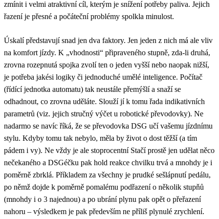
zmínit i velmi atraktivní cíl, kterým je snížení potřeby paliva. Jejich
řazení je přesné a počáteční problémy spolkla minulost.
Úskalí představují snad jen dva faktory. Jen jeden z nich má ale vliv
na komfort jízdy. K „vhodnosti“ připraveného stupně, zda-li druhá,
zrovna rozepnutá spojka zvolí ten o jeden vyšší nebo naopak nižší,
je potřeba jakési logiky či jednoduché umělé inteligence. Počítač
(řídící jednotka automatu) tak neustále přemýšlí a snaží se
odhadnout, co zrovna uděláte. Slouží jí k tomu řada indikativních
parametrů (viz. jejich stručný výčet u robotické převodovky). Ne
nadarmo se navíc říká, že se převodovka DSG učí vašemu jízdnímu
stylu. Kdyby tomu tak nebylo, měla by život o dost těžší (a tím
pádem i vy). Ne vždy je ale stoprocentní Stačí prostě jen udělat něco
nečekaného a DSGéčku pak hold reakce chvilku trvá a mnohdy je i
poměrně zbrklá. Příkladem za všechny je prudké sešlápnutí pedálu,
po němž dojde k poměrně pomalému podřazení o několik stupňů
(mnohdy i o 3 najednou) a po ubrání plynu pak opět o přeřazení
nahoru – výsledkem je pak především ne příliš plynulé zrychlení.