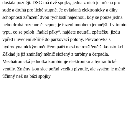
dostala později. DSG má dvě spojky, jedna z nich je určena pro
sudé a druhá pro liché stupně. Je ovládaná elektronicky a díky
schopnosti zařazení dvou rychlostí najednou, kdy se pouze jedna
nebo druhá rozepne či sepne, je řazení mnohem jemnější. I v tomto
typu, co se poloh „řadící páky“, najdete neutrál, zpátečku, jízdu
vpřed i uvedení skříně do parkovací polohy. Převodovka s
hydrodynamickým měničem patří mezi nejrozšířenější konstrukci.
Základ je již zmíněný měnič složený z turbíny a čerpadla.
Mechatronická jednotka kombinuje elektroniku a hydraulické
ventily. Změny jsou sice pořád vcelku plynulé, ale systém je méně
účinný než na bázi spojky.