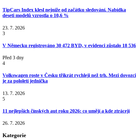
TipCars Index klesl nejníže od začátku sledování. Nabídka
deseti modelů vzrostla o 10,6 %
23. 7. 2026
3
V Německu registrováno 30 472 BYD, v evidenci zůstalo 18 536
Před 3 dny
4
Volkswagen roste v Česku třikrát rychleji než trh. Mezi dovozci
je za pololetí jednička
13. 7. 2026
5
11 nejlepších čínských aut roku 2026: co umějí a kde ztrácejí
26. 7. 2026
Kategorie