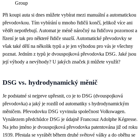
Group
Při koupi auta si dnes můžete vybírat mezi manuální a automatickou
převodovkou. Tím vybírání u mnoho řidičů končí, jelikož více ani
vědět nepotřebují. Automat je méně náročný na řidičovu pozornost a
řízení je tak pro některé řidiče snazší. Automatické převodovky se
však také dělí na několik typů a je jen výhodou pro vás je všechny
poznat. Jedním z typů je dvouspojková převodovka DSG. Jaké jsou
její výhody a nevýhody? U jakých značek ji můžete využít?
DSG vs. hydrodynamický měnič
Je podstatné si nejprve upřesnit, co je to DSG (dvouspojková
převodovka) a jaký je rozdíl od automatiky s hydrodynamickým
měničem. Převodovku DSG vyvinula společnost Volkswagen.
Vynálezem předchůdce DSG je údajně Francouz Adolphe Kégresse.
Na jeho jméno je dvouspojková převodovka patentována již od roku
1939. Přestala se vyrábět během druhé světové války a do oběhu se