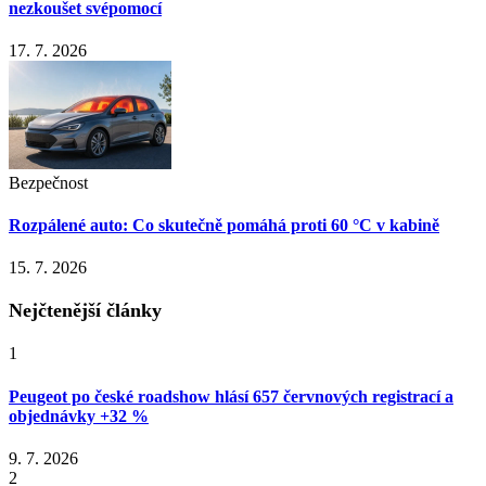
nezkoušet svépomocí
17. 7. 2026
Bezpečnost
Rozpálené auto: Co skutečně pomáhá proti 60 °C v kabině
15. 7. 2026
Nejčtenější články
1
Peugeot po české roadshow hlásí 657 červnových registrací a
objednávky +32 %
9. 7. 2026
2