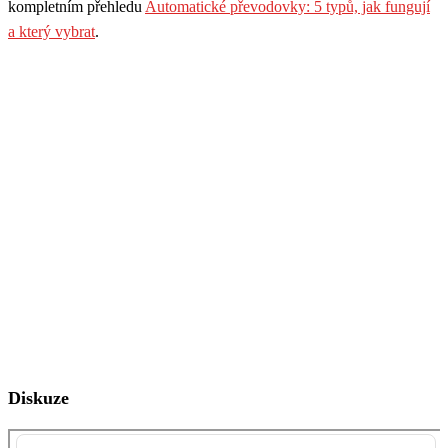
kompletním přehledu
Automatické převodovky: 5 typů, jak fungují
a který vybrat
.
Diskuze