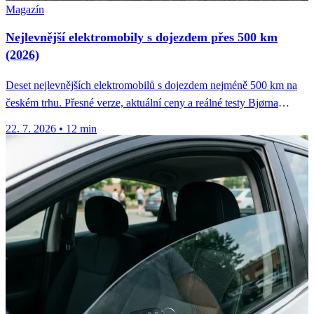
Magazín
Nejlevnější elektromobily s dojezdem přes 500 km
(2026)
Deset nejlevnějších elektromobilů s dojezdem nejméně 500 km na
českém trhu. Přesné verze, aktuální ceny a reálné testy Bjørna
Nylanda.
22. 7. 2026
•
12 min