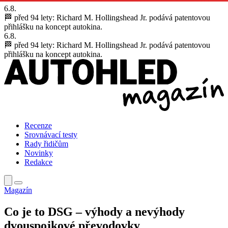
6.8.
🏁 před 94 lety:
Richard M. Hollingshead Jr. podává patentovou
přihlášku na koncept autokina.
6.8.
🏁 před 94 lety:
Richard M. Hollingshead Jr. podává patentovou
přihlášku na koncept autokina.
Recenze
Srovnávací testy
Rady řidičům
Novinky
Redakce
Magazín
Co je to DSG – výhody a nevýhody
dvouspojkové převodovky