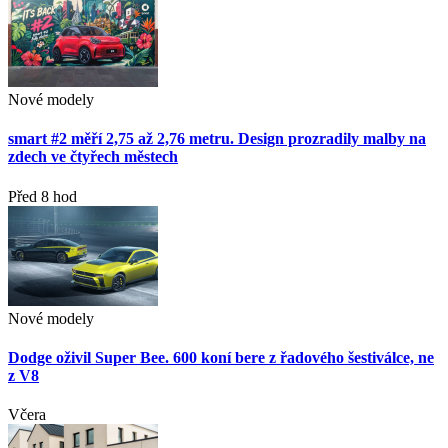
Nové modely
smart #2 měří 2,75 až 2,76 metru. Design prozradily malby na
zdech ve čtyřech městech
Před 8 hod
Nové modely
Dodge oživil Super Bee. 600 koní bere z řadového šestiválce, ne
z V8
Včera