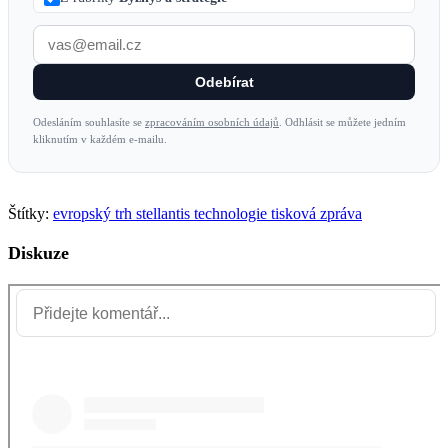
Odebírat
Odesláním souhlasíte se
zpracováním osobních údajů
. Odhlásit se můžete jedním
kliknutím v každém e-mailu.
Štítky:
evropský trh
stellantis
technologie
tisková zpráva
Diskuze