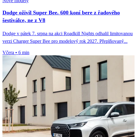
Nové modely
Dodge oživil Super Bee. 600 koní bere z řadového
šestiválce, ne z V8
Dodge v pátek 7. srpna na akci Roadkill Nights odhalil limitovanou
verzi Charger Super Bee pro modelový rok 2027. Přeplňovaný...
Včera
•
6 min