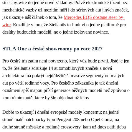
steer-by-wire do jedné nové základny. Právě elektronické řízení bez
mechanické vazby už mezitím míří i do sériových aut jiných značek,
jak ukazuje náš článek o tom, že
Mercedes EQS dostane steer-by-
wire
. Rozdíl je v tom, že Stellantis teď mluví o jedné platformě pro
desítky budoucích modelů, ne o jedné izolované novince.
STLA One a české showroomy po roce 2027
Pro český trh zatím není potvrzeno, který vůz bude první. Jisté je jen
to, že Stellantis sdružuje 14 automobilových značek a nová
architektura má pokrýt nejdůležitější masové segmenty od malých
aut po větší rodinné vozy. Pro českého zákazníka je tak dnešní
oznámení spíš mapou příští generace běžných modelů než zprávou o
konkrétním autě, které by šlo objednat už letos.
Dobře to ukazují i dnešní evropské modely koncernu: na jedné
straně malé hatchbacky typu Peugeot 208 nebo Opel Corsa, na
druhé straně městské a rodinné crossovery, kam už dnes patří třeba