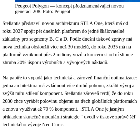
Peugeot Polygon — koncept předznamenávající novou
generaci 208. Foto: Peugeot
Stellantis představil novou architekturu STLA One, která má od
roku 2027 spojit pět dnešních platforem do jedné škálovatelné
základny pro segmenty B, C a D. Podle dnešní tiskové zprávy má
nová technika obsloužit více než 30 modelů, do roku 2035 má na
platformě vzniknout přes 2 miliony vozů a koncern si od ní slibuje
zhruba 20% úsporu výrobních a vývojových nákladů.
Na papíře to vypadá jako technická a zároveň finanční optimalizace:
jedna architektura má zvládnout více druhů pohonu, zkrátit vývoj a
zvýšit míru sdílení komponent. Stellantis zároveň tvrdí, že do roku
2030 chce vyrábět polovinu objemu na třech globálních platformách
a znovu využívat až 70 % komponent. „STLA One je jasným
příkladem skutečně modulární strategie,“ uvedl v tiskové zprávě šéf
technického vývoje Ned Curic.