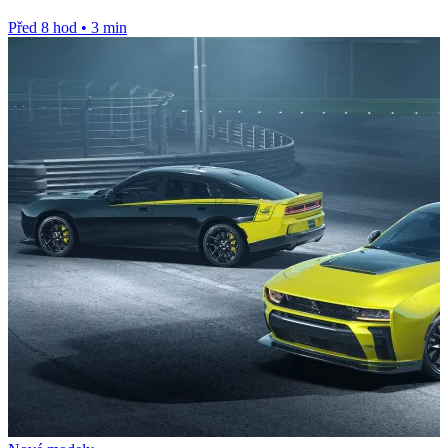
motorů ani termín...
Před 8 hod
•
3 min