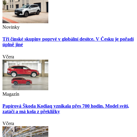
Novinky
Tři čínské skupiny poprvé v globální desítce. V Česku je pořadí
úplně jiné
Včera
Magazín
Papírová Škoda Kodiaq vznikala přes 700 hodin. Model svítí,
zatáčí a má kola z překližky
Včera