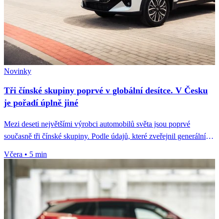
Novinky
Tři čínské skupiny poprvé v globální desítce. V Česku
je pořadí úplně jiné
Mezi deseti největšími výrobci automobilů světa jsou poprvé
současně tři čínské skupiny. Podle údajů, které zveřejnil generální
tajemník Čínského sdružení...
Včera
•
5 min