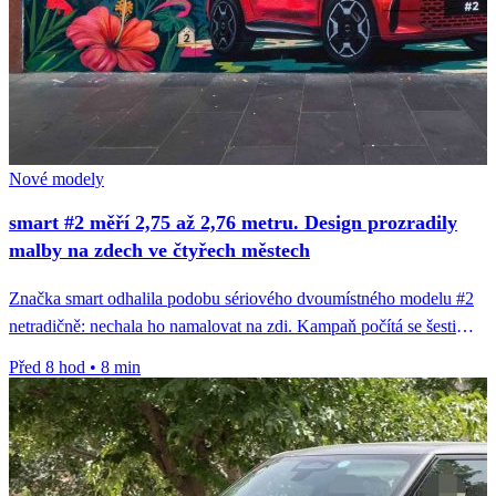
Nové modely
smart #2 měří 2,75 až 2,76 metru. Design prozradily
malby na zdech ve čtyřech městech
Značka smart odhalila podobu sériového dvoumístného modelu #2
netradičně: nechala ho namalovat na zdi. Kampaň počítá se šesti
městy, hotové...
Před 8 hod
•
8 min