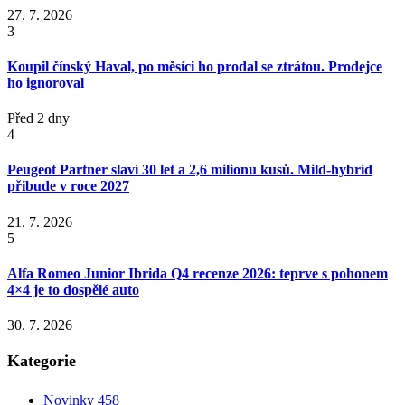
27. 7. 2026
3
Koupil čínský Haval, po měsíci ho prodal se ztrátou. Prodejce
ho ignoroval
Před 2 dny
4
Peugeot Partner slaví 30 let a 2,6 milionu kusů. Mild-hybrid
přibude v roce 2027
21. 7. 2026
5
Alfa Romeo Junior Ibrida Q4 recenze 2026: teprve s pohonem
4×4 je to dospělé auto
30. 7. 2026
Kategorie
Novinky
458