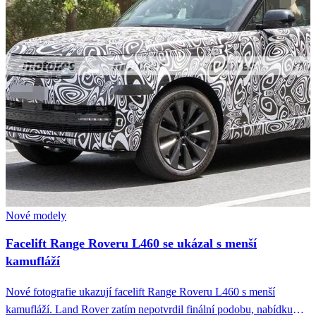
Nové modely
Facelift Range Roveru L460 se ukázal s menší
kamufláží
Nové fotografie ukazují facelift Range Roveru L460 s menší
kamufláží. Land Rover zatím nepotvrdil finální podobu, nabídku