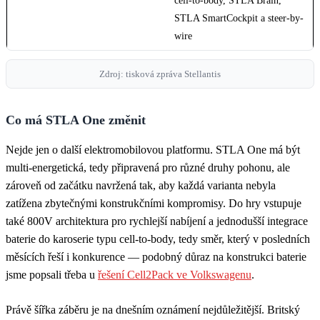
cell-to-body, STLA Brain,
STLA SmartCockpit a steer-by-
wire
Zdroj: tisková zpráva Stellantis
Co má STLA One změnit
Nejde jen o další elektromobilovou platformu. STLA One má být
multi-energetická, tedy připravená pro různé druhy pohonu, ale
zároveň od začátku navržená tak, aby každá varianta nebyla
zatížena zbytečnými konstrukčními kompromisy. Do hry vstupuje
také 800V architektura pro rychlejší nabíjení a jednodušší integrace
baterie do karoserie typu cell-to-body, tedy směr, který v posledních
měsících řeší i konkurence — podobný důraz na konstrukci baterie
jsme popsali třeba u
řešení Cell2Pack ve Volkswagenu
.
Právě šířka záběru je na dnešním oznámení nejdůležitější. Britský