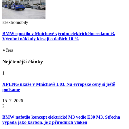
Elektromobily
BMW spustilo v Mnichově výrobu elektrického sedanu i3.
Výrobní náklady klesají o dalších 10 %
Včera
Nejčtenější články
1
XPENG ukáže v Mnichově L03. Na evropské ceny si ještě
počkáme
15. 7. 2026
2
BMW nafotilo koncept elektrické M3 vedle E30 M3. Střecha
vypadá jako karbon, je z přírodních vláken