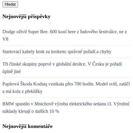
Hledat
Nejnovější příspěvky
Dodge oživil Super Bee. 600 koní bere z řadového šestiválce, ne z
V8
Startovací kabely krok za krokem: správné pořadí a chyby
Tři čínské skupiny poprvé v globální desítce. V Česku je pořadí
úplně jiné
Papírová Škoda Kodiaq vznikala přes 700 hodin. Model svítí, zatáčí
a má kola z překližky
BMW spustilo v Mnichově výrobu elektrického sedanu i3. Výrobní
náklady klesají o dalších 10 %
Nejnovější komentáře