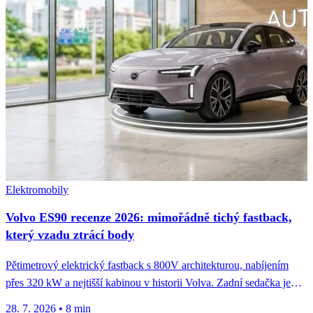
Elektromobily
Volvo ES90 recenze 2026: mimořádně tichý fastback,
který vzadu ztrácí body
Pětimetrový elektrický fastback s 800V architekturou, nabíjením
přes 320 kW a nejtišší kabinou v historii Volva. Zadní sedačka je
ale...
28. 7. 2026
•
8 min