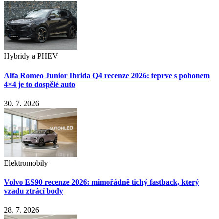
Hybridy a PHEV
Alfa Romeo Junior Ibrida Q4 recenze 2026: teprve s pohonem
4×4 je to dospělé auto
30. 7. 2026
Elektromobily
Volvo ES90 recenze 2026: mimořádně tichý fastback, který
vzadu ztrácí body
28. 7. 2026