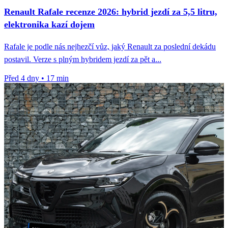
Renault Rafale recenze 2026: hybrid jezdí za 5,5 litru,
elektronika kazí dojem
Rafale je podle nás nejhezčí vůz, jaký Renault za poslední dekádu
postavil. Verze s plným hybridem jezdí za pět a...
Před 4 dny
•
17 min