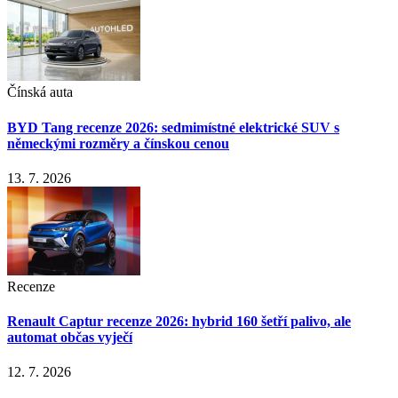
Čínská auta
BYD Tang recenze 2026: sedmimístné elektrické SUV s
německými rozměry a čínskou cenou
13. 7. 2026
Recenze
Renault Captur recenze 2026: hybrid 160 šetří palivo, ale
automat občas vyječí
12. 7. 2026