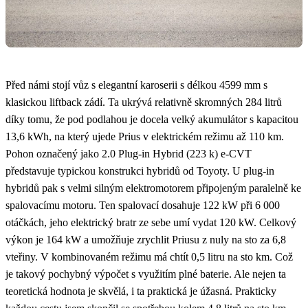
Před námi stojí vůz s elegantní karoserii s délkou 4599 mm s
klasickou liftback zádí. Ta ukrývá relativně skromných 284 litrů
díky tomu, že pod podlahou je docela velký akumulátor s kapacitou
13,6 kWh, na který ujede Prius v elektrickém režimu až 110 km.
Pohon označený jako 2.0 Plug-in Hybrid (223 k) e-CVT
představuje typickou konstrukci hybridů od Toyoty. U plug-in
hybridů pak s velmi silným elektromotorem připojeným paralelně ke
spalovacímu motoru. Ten spalovací dosahuje 122 kW při 6 000
otáčkách, jeho elektrický bratr ze sebe umí vydat 120 kW. Celkový
výkon je 164 kW a umožňuje zrychlit Priusu z nuly na sto za 6,8
vteřiny. V kombinovaném režimu má chtít 0,5 litru na sto km. Což
je takový pochybný výpočet s využitím plné baterie. Ale nejen ta
teoretická hodnota je skvělá, i ta praktická je úžasná. Prakticky