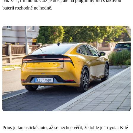
pak za 1,1 milionu. Což je dost, ale na plug-in hybrid s takovou
baterii rozhodně ne hodně.
Prius je fantastické auto, až se nechce věřit, že tohle je Toyota. K té