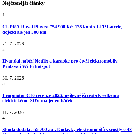
Nejčtenější články
1
CUPRA Raval Plus za 754 900 Kč: 135 koní z LFP baterie,
dojezd ale jen 300 km
21. 7. 2026
2
Hyundai nabízí Netflix a karaoke pro čtyři elektromobily.
Přidává i Wi-Fi hotspot
30. 7. 2026
3
Leapmotor C10 recenze 2026: nejlevnější cesta k velkému
elektrickému SUV má jeden háček
11. 7. 2026
4
Škoda dodala 555 700 aut. Dodávky elektromobilů vzrostly o 48