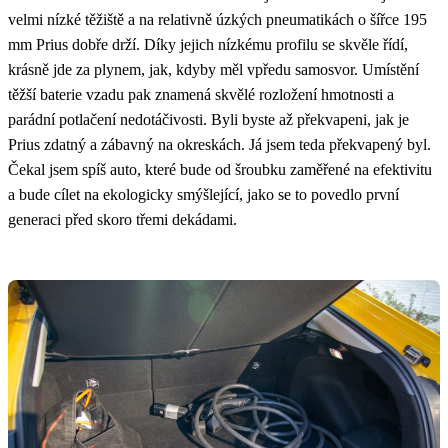
velmi nízké těžiště a na relativně úzkých pneumatikách o šířce 195
mm Prius dobře drží. Díky jejich nízkému profilu se skvěle řídí,
krásně jde za plynem, jak, kdyby měl vpředu samosvor. Umístění
těžší baterie vzadu pak znamená skvělé rozložení hmotnosti a
parádní potlačení nedotáčivosti. Byli byste až překvapeni, jak je
Prius zdatný a zábavný na okreskách. Já jsem teda překvapený byl.
Čekal jsem spíš auto, které bude od šroubku zaměřené na efektivitu
a bude cílet na ekologicky smýšlející, jako se to povedlo první
generaci před skoro třemi dekádami.