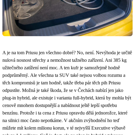
A je na tom Priusu jen všechno dobré? No, není. Nevýhoda je určitě
nulová nosnost střechy a nemožnost tažného zařízení. Ani 385 kg
užitečného zatížení není moc. A ten kufr je samozřejmě hodně
podprůměrný. Ale všechna ta SUV také nejsou volbou rozumu a
těch kompromisů je tam hodně, takže třeba pár těch pih Priusu
odpustíte. Možná je také škoda, že se v Čechách nabízí jen jako
plug-in hybrid, ale existuje i varianta full-hybrid, která by mohla být
cenově mnohem dostupnější a nabídnout ještě lepší spotřebu
benzínu. Protože i ta cena z Priusu opravdu dělá jednorožce, které
na silnici moc často nepotkáme. V akčním zvýhodnění ho teď
můžete mít kolem milionu korun, v té nejvyšší Executive výbavě