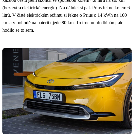
každou cestu jsem skončil se spotřebou kolem 4,8 litrů na sto km
(bez extra elektrické energie). Na dálnici si pak Prius řekne kolem 6
litrů. V čistě elektrickém režimu si řekne o Prius o 14 kWh na 100
km a v pohodě na baterii ujede 80 km. To trochu předbíhám, ale
hodilo se to sem.