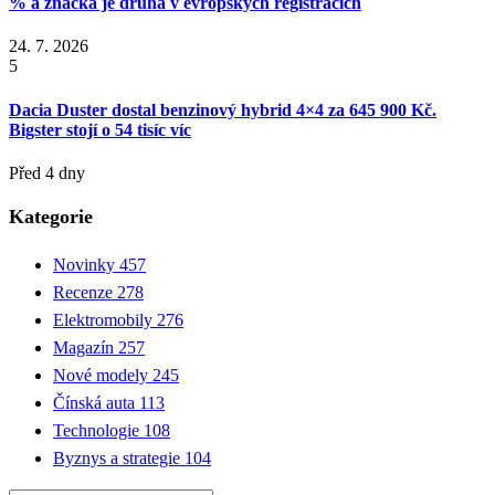
% a značka je druhá v evropských registracích
24. 7. 2026
5
Dacia Duster dostal benzinový hybrid 4×4 za 645 900 Kč.
Bigster stojí o 54 tisíc víc
Před 4 dny
Kategorie
Novinky
457
Recenze
278
Elektromobily
276
Magazín
257
Nové modely
245
Čínská auta
113
Technologie
108
Byznys a strategie
104