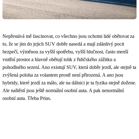
Nepřestává mě fascinovat, co všechno jsou ochotni lidé obětovat za
to, že se jim do jejich SUV dobře nasedá a mají zdánlivý pocit
bezpečí, výměnou za vyšší spotřebu, vyšší hlučnost, často menší
vnitřní prostor a hlavně obětují tolik z řidičského zážitku a
pohodlného sezení. Ano existují SUV, která dobře jezdí, ale stejně ta
zvýšená poloha za volantem prostě není přirozená. A ano jsou
hybridy, které jezdí za málo, ale na dálnici je ta fyzika stejně dožene.
Ale naštěstí jsou ještě normální osobní auta. A pak nenormální
osobní auta. Třeba Prius.