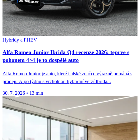
Hybridy a PHEV
Alfa Romeo Junior Ibrida Q4 recenze 2026: teprve s
pohonem 4×4 je to dospělé auto
Alfa Romeo Junior je auto, které italské značce výrazně pomáhá s
prodeji. A po týdnu s vrcholnou hybridní verzí Ibrida...
30. 7. 2026
•
13 min