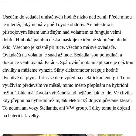
Usedám do sedadel umístěných hodně nízko nad zemí. Přede mnou
je interiér, jaký nemá v jiné Toyotě obdoby. Architektura s
přístrojovým štítem umístěným nad volantem tu funguje velmi
dobře. Hluboká palubní deska maskuje extrémně skloněné přední
sklo. Všechno je krásně při ruce, všechno má své ovladače.
Ovladačů na volantu je snad až moc. Sedadla jsou pohodlná, a
dokonce ventilovaná. Paráda. Spárování mobilní aplikace je otázkou
chvilky a můžeme vyrazit. Silný elektromotor reaguje hodně
dychtivě na plyn a Prius se dere vpřed na elektrickou energii. Toho
využívám především ve městě, mimo město přepínám na hybridní
režim. Tohle má Toyota vyřešené snad nejlépe, jak to jde. Ve chvíli,
kdy přepnu na hybridní režim, tak elektrický dojezd přestane klesat.
To neumí ani vozy Stellantis, ani VW group. I díky tomu je dojezd
na baterii tak velký.