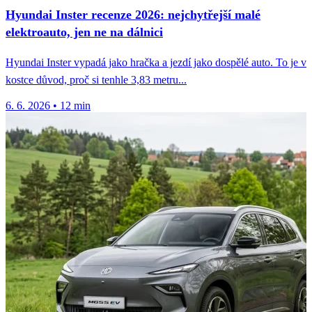
Hyundai Inster recenze 2026: nejchytřejší malé
elektroauto, jen ne na dálnici
Hyundai Inster vypadá jako hračka a jezdí jako dospělé auto. To je v
kostce důvod, proč si tenhle 3,83 metru...
6. 6. 2026
•
12 min