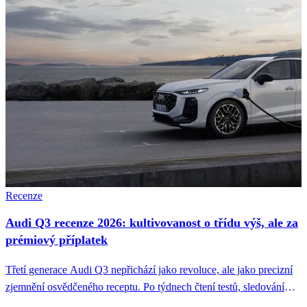
Recenze
Audi Q3 recenze 2026: kultivovanost o třídu výš, ale za
prémiový příplatek
Třetí generace Audi Q3 nepřichází jako revoluce, ale jako precizní
zjemnění osvědčeného receptu. Po týdnech čtení testů, sledování
záběrů z...