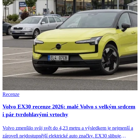
Recenze
Volvo EX30 recenze 2026: malé Volvo s velkým srdcem
i pár tvrdohlavými vrtochy
Volvo zmenšilo svůj svět do 4,23 metru a výsledkem je nejmenší a
zároveň nejdostupnější elektrické auto značky. EX30 slibuje