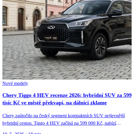
Nové modely
Chery Tiggo 4 HEV recenze 2026: hybridní SUV za 599
tisíc Kč ve městě překvapí, na dálnici zklame
Chery zaútočilo na český segment kompaktních SUV nejlevnější
hybridní cestou. Tiggo 4 HEV začíná na 599 000 Kč, nabízí
kombinovanou...