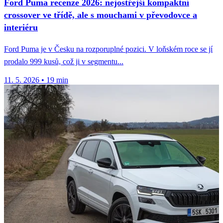
Ford Puma recenze 2026: nejostřejší kompaktní
crossover ve třídě, ale s mouchami v převodovce a
interiéru
Ford Puma je v Česku na rozporuplné pozici. V loňském roce se jí
prodalo 999 kusů, což ji v segmentu...
11. 5. 2026
•
19 min