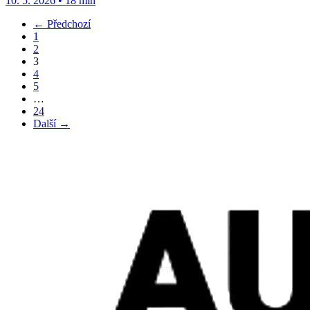
10. 5. 2026
•
18 min
← Předchozí
1
2
3
4
5
…
24
Další →