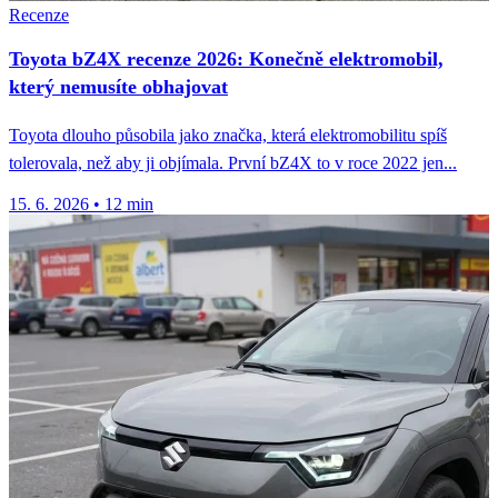
Recenze
Toyota bZ4X recenze 2026: Konečně elektromobil,
který nemusíte obhajovat
Toyota dlouho působila jako značka, která elektromobilitu spíš
tolerovala, než aby ji objímala. První bZ4X to v roce 2022 jen...
15. 6. 2026
•
12 min