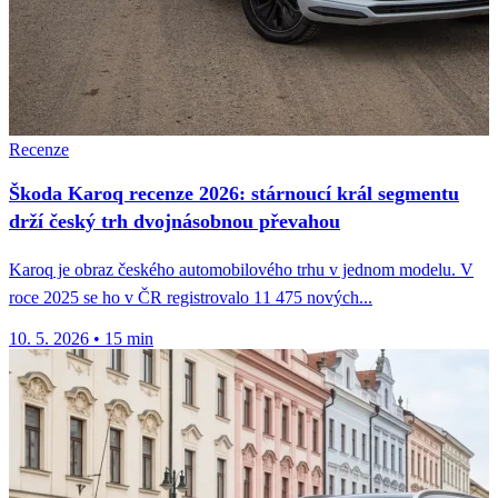
Recenze
Škoda Karoq recenze 2026: stárnoucí král segmentu
drží český trh dvojnásobnou převahou
Karoq je obraz českého automobilového trhu v jednom modelu. V
roce 2025 se ho v ČR registrovalo 11 475 nových...
10. 5. 2026
•
15 min