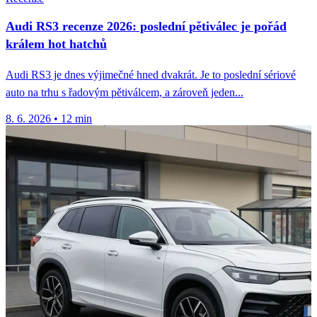
Audi RS3 recenze 2026: poslední pětiválec je pořád
králem hot hatchů
Audi RS3 je dnes výjimečné hned dvakrát. Je to poslední sériové
auto na trhu s řadovým pětiválcem, a zároveň jeden...
8. 6. 2026
•
12 min