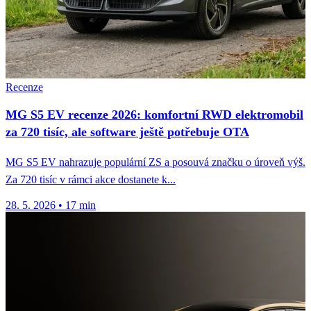
Recenze
MG S5 EV recenze 2026: komfortní RWD elektromobil
za 720 tisíc, ale software ještě potřebuje OTA
MG S5 EV nahrazuje populární ZS a posouvá značku o úroveň výš.
Za 720 tisíc v rámci akce dostanete k...
28. 5. 2026
•
17 min