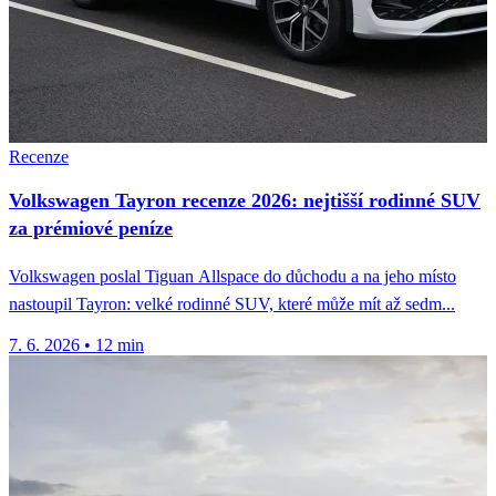
Recenze
Volkswagen Tayron recenze 2026: nejtišší rodinné SUV
za prémiové peníze
Volkswagen poslal Tiguan Allspace do důchodu a na jeho místo
nastoupil Tayron: velké rodinné SUV, které může mít až sedm...
7. 6. 2026
•
12 min