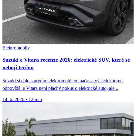
Elektromobily
Suzuki e Vitara recenze 2026: elektrické SUV, které se
nebojí terénu
Suzuki si dalo s prvním elektromobilem načas a výsledek tomu
odpovídá. e Vitara není plachý pokus o elektrické auto, ale...
14. 6. 2026
•
12 min