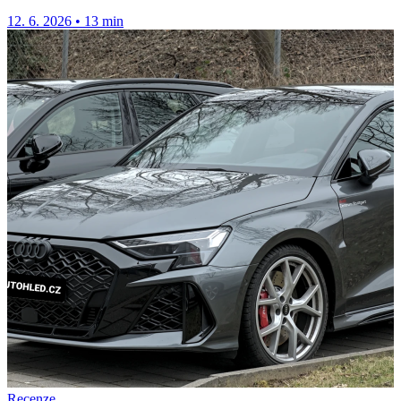
skandinávský...
12. 6. 2026
•
13 min
Recenze