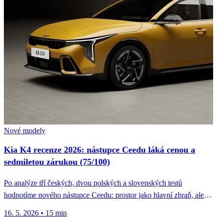
Nové modely
Kia K4 recenze 2026: nástupce Ceedu láká cenou a
sedmiletou zárukou (75/100)
Po analýze tří českých, dvou polských a slovenských testů
hodnotíme nového nástupce Ceedu: prostor jako hlavní zbraň, ale
dvouspojková převodovka...
16. 5. 2026
•
15 min