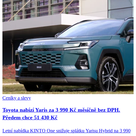
Ceníky a slevy
Toyota nabízí Yaris za 3 990 Kč měsíčně bez DPH.
Předem chce 51 430 Kč
Letní nabídka KINTO One snižuje splátku Yarisu Hybrid na 3 990