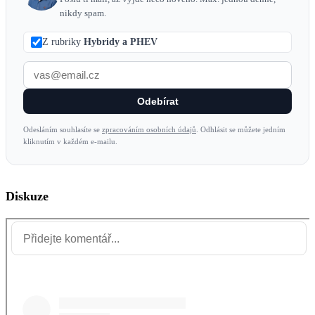
nikdy spam.
Z rubriky
Hybridy a PHEV
Odebírat
Odesláním souhlasíte se
zpracováním osobních údajů
. Odhlásit se můžete jedním
kliknutím v každém e-mailu.
Diskuze