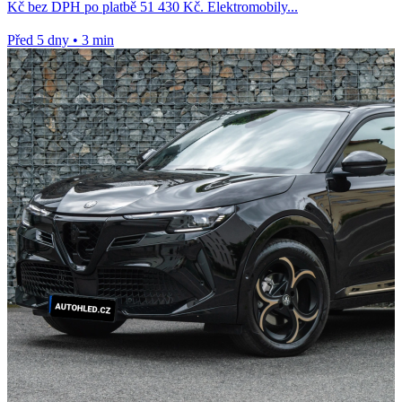
Kč bez DPH po platbě 51 430 Kč. Elektromobily...
Před 5 dny
•
3 min