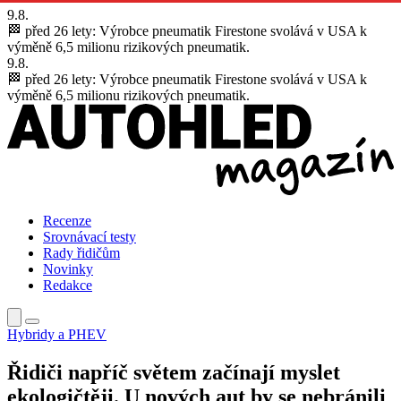
9.8.
🏁 před 26 lety:
Výrobce pneumatik Firestone svolává v USA k
výměně 6,5 milionu rizikových pneumatik.
9.8.
🏁 před 26 lety:
Výrobce pneumatik Firestone svolává v USA k
výměně 6,5 milionu rizikových pneumatik.
Recenze
Srovnávací testy
Rady řidičům
Novinky
Redakce
Hybridy a PHEV
Řidiči napříč světem začínají myslet
ekologičtěji. U nových aut by se nebránili