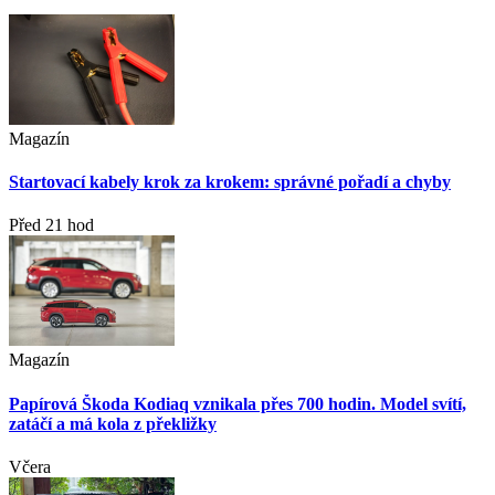
Magazín
Startovací kabely krok za krokem: správné pořadí a chyby
Před 21 hod
Magazín
Papírová Škoda Kodiaq vznikala přes 700 hodin. Model svítí,
zatáčí a má kola z překližky
Včera