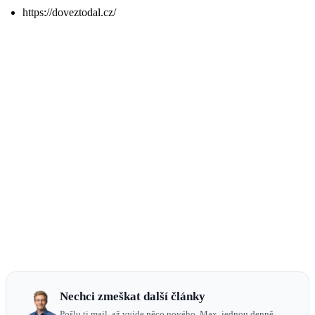
https://doveztodal.cz/
Nechci zmeškat další články
Pošlu ti mail, až vyjde něco nového. Max. jednou denně,