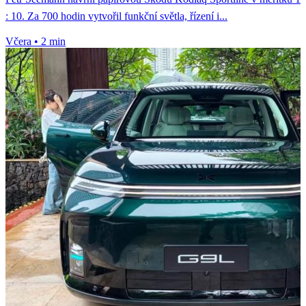
: 10. Za 700 hodin vytvořil funkční světla, řízení i...
Včera
•
2 min