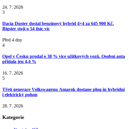
24. 7. 2026
3
Dacia Duster dostal benzinový hybrid 4×4 za 645 900 Kč.
Bigster stojí o 54 tisíc víc
Před 4 dny
4
Opel v Česku prodal o 38 % více užitkových vozů. Osobní auta
přidala jen 4,4 %
16. 7. 2026
5
Třetí generace Volkswagenu Amarok dostane plug-in hybridní
i elektrický pohon
28. 7. 2026
Kategorie