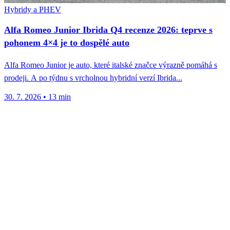
Hybridy a PHEV
Alfa Romeo Junior Ibrida Q4 recenze 2026: teprve s
pohonem 4×4 je to dospělé auto
Alfa Romeo Junior je auto, které italské značce výrazně pomáhá s
prodeji. A po týdnu s vrcholnou hybridní verzí Ibrida...
30. 7. 2026
•
13 min