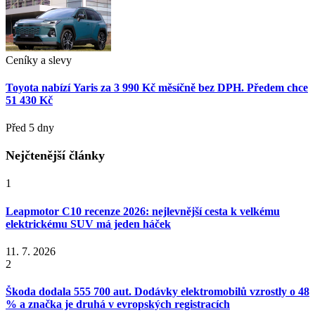
Ceníky a slevy
Toyota nabízí Yaris za 3 990 Kč měsíčně bez DPH. Předem chce
51 430 Kč
Před 5 dny
Nejčtenější články
1
Leapmotor C10 recenze 2026: nejlevnější cesta k velkému
elektrickému SUV má jeden háček
11. 7. 2026
2
Škoda dodala 555 700 aut. Dodávky elektromobilů vzrostly o 48
% a značka je druhá v evropských registracích