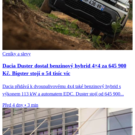
Ceníky a slevy
Dacia Duster dostal benzinový hybrid 4×4 za 645 900
Kč. Bigster stojí o 54 tisíc víc
Dacia přidává k dvoupalivovému 4x4 také benzinový hybrid s
výkonem 113 kW a automatem EDC. Duster stojí od 645 900...
Před 4 dny
•
3 min