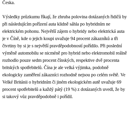
Česka.
Výsledky průzkumu říkají, že zhruba polovina dotázaných řidičů by
při následujícím pořízení auta klidně sáhla po hybridním ne
elektrickém pohonu. Největší zájem o hybridy nebo elektrická auta
je v Číně, kde o jejich koupi uvažuje 94 procent zákazníků a tři
čtvrtiny by si je s největší pravděpodobností pořídilo. Při poslední
výměně automobilu se nicméně pro hybrid nebo elektromobil reálně
rozhodlo pouze sedm procent čínských, respektive dvě procenta
britských spotřebitelů. Čína je ale velká výjimka, podobně
ekologicky zaměření zákazníci rozhodně nejsou po celém světě. Ve
Velké Británii o hybridním či jiném ekologickém autě uvažuje 69
procent spotřebitelů a každý pátý (19 %) z dotázaných uvedl, že by
si takový vůz pravděpodobně i pořídil.