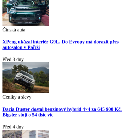
Čínská auta
XPeng ukázal interiér G9L. Do Evropy má dorazit přes
autosalon v Paříži
Před 3 dny
Ceníky a slevy
Dacia Duster dostal benzinový hybrid 4×4 za 645 900 Kč.
Bigster stojí o 54 tisíc víc
Před 4 dny