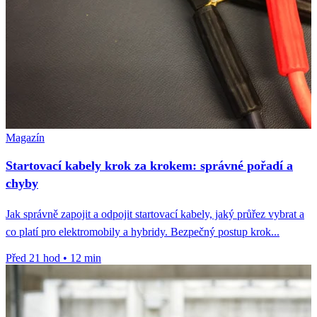
Magazín
Startovací kabely krok za krokem: správné pořadí a
chyby
Jak správně zapojit a odpojit startovací kabely, jaký průřez vybrat a
co platí pro elektromobily a hybridy. Bezpečný postup krok...
Před 21 hod
•
12 min