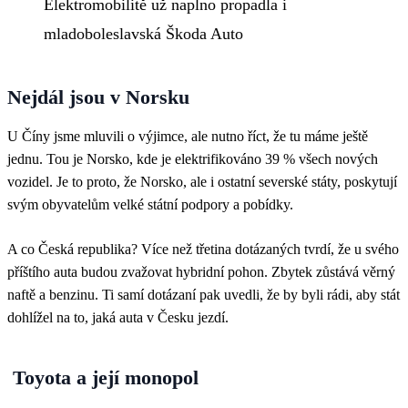
Elektromobilitě už naplno propadla i
mladoboleslavská Škoda Auto
Nejdál jsou v Norsku
U Číny jsme mluvili o výjimce, ale nutno říct, že tu máme ještě
jednu. Tou je Norsko, kde je elektrifikováno 39 % všech nových
vozidel. Je to proto, že Norsko, ale i ostatní severské státy, poskytují
svým obyvatelům velké státní podpory a pobídky.
A co Česká republika? Více než třetina dotázaných tvrdí, že u svého
příštího auta budou zvažovat hybridní pohon. Zbytek zůstává věrný
naftě a benzinu. Ti samí dotázaní pak uvedli, že by byli rádi, aby stát
dohlížel na to, jaká auta v Česku jezdí.
Toyota a její monopol