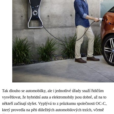
Tak dlouho se automobilky, ale i jednotlivé úřady snaží řidičům
vysvětlovat, že hybridní auta a elektromobily jsou dobré, až na to
někteří začínají slyšet. Vyplývá to z průzkumu společnosti OC-C,
který provedla na pěti důležitých automobilových trzích, včetně