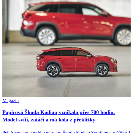
Magazín
Papírová Škoda Kodiaq vznikala přes 700 hodin.
Model svítí, zatáčí a má kola z překližky
Petr Seemann navrhl papírovou Škodu Kodiaq Sportline v měřítku 1