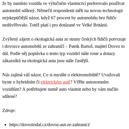
že by namísto vozidla ve výlučném vlastnictví preferovalo používat
automobil sdílený. Němečtí respondenti měli na novou technologii
nejskeptičtější názor, když 67 procent by automobilu bez řidiče
nedůvěřovalo. Totéž platí i pro dotázané ve Velké Británii.
Zvýšený zájem o ekologická auta ze strany českých řidičů potvrzuje
i dovozce automobilů ze zahraničí – Patrik Bartoš, majitel Dovez to
dál. Podle něj poptávka o tento typ vozidel stále roste a dotazy
zákazníků na ekologická auta jsou stále častější.
Nás zajímá váš názor. Co si myslíte o elektromobilitě? Uvažovali
byste o hybridním či
elektrickém autě
? Věříte autonomním
vozidlům? A potřebujete nutně auto vlastnit nebo by vám stačilo
sdílené?
Zdroje:
https://doveztodal.cz/dovoz-aut-ze-zahranici/