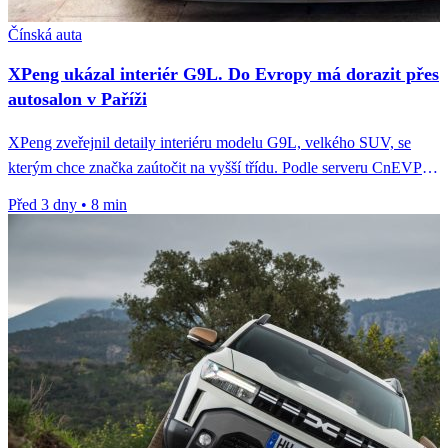
Čínská auta
XPeng ukázal interiér G9L. Do Evropy má dorazit přes
autosalon v Paříži
XPeng zveřejnil detaily interiéru modelu G9L, velkého SUV, se
kterým chce značka zaútočit na vyšší třídu. Podle serveru CnEVPost
jde...
Před 3 dny
•
8 min