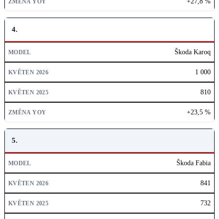
+27,8 %
4.
Škoda Karoq
1 000
810
+23,5 %
5.
Škoda Fabia
841
732