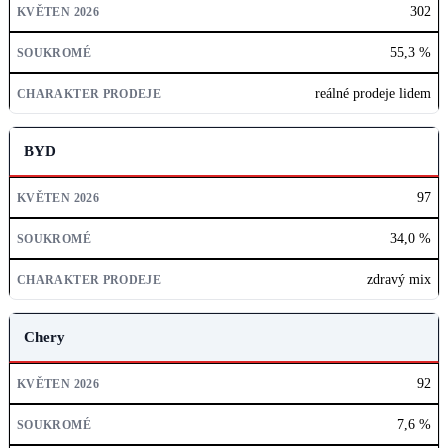
302
55,3 %
reálné prodeje lidem
BYD
97
34,0 %
zdravý mix
Chery
92
7,6 %