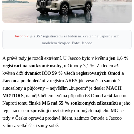
Jaecoo 7
je s 357 registracemi za leden až květen nejúspěšnějším
modelem dvojice. Foto: Jaecoo
A právě tady je rozdíl extrémní. U Jaecoo bylo v květnu
jen 1,6 %
registrací na soukromé osoby
, u Omody 3,1 %. Za leden až
květen drží
dvanáct IČO 59 % všech registrovaných Omod a
Jaecoo
a po dohledání v registru ARES jde vesměs o samotné
autosalony a půjčovny – největším „kupcem“ je dealer
MACH
MOTORS
, na nějž během května připadlo 68 Omod a 64 Jaecoo.
Naproti tomu čínské
MG má 55 % soukromých zákazníků
a jeho
registrace se rozprostírají mezi stovky drobných majitelů. MG se
tedy v Česku opravdu prodává lidem, zatímco Omoda a Jaecoo
zatím z velké části samy sobě.