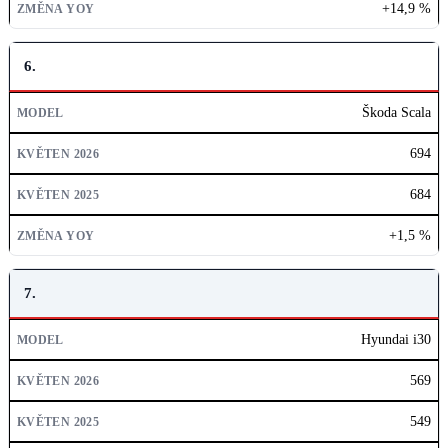
+14,9 %
6.
Škoda Scala
694
684
+1,5 %
7.
Hyundai i30
569
549