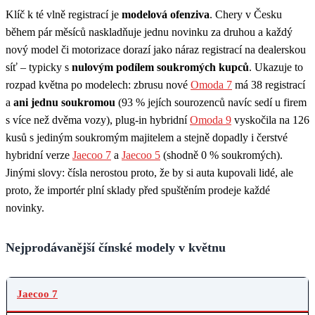
Klíč k té vlně registrací je
modelová ofenziva
. Chery v Česku
během pár měsíců naskladňuje jednu novinku za druhou a každý
nový model či motorizace dorazí jako náraz registrací na dealerskou
síť – typicky s
nulovým podílem soukromých kupců
. Ukazuje to
rozpad května po modelech: zbrusu nové
Omoda 7
má 38 registrací
a
ani jednu soukromou
(93 % jejích sourozenců navíc sedí u firem
s více než dvěma vozy), plug-in hybridní
Omoda 9
vyskočila na 126
kusů s jediným soukromým majitelem a stejně dopadly i čerstvé
hybridní verze
Jaecoo 7
a
Jaecoo 5
(shodně 0 % soukromých).
Jinými slovy: čísla nerostou proto, že by si auta kupovali lidé, ale
proto, že importér plní sklady před spuštěním prodeje každé
novinky.
Nejprodávanější čínské modely v květnu
MODEL
Jaecoo 7