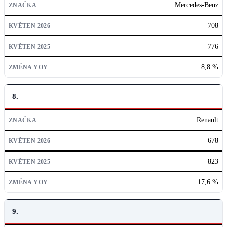
Mercedes-Benz
708
776
−8,8 %
8.
Renault
678
823
−17,6 %
9.