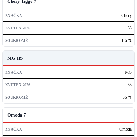
Chery Tiggo 7
Chery
63
1,6 %
MG HS
MG
55
56 %
Omoda 7
Omoda