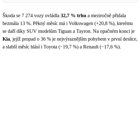
Škoda se 7 274 vozy ovládla
32,7 % trhu
a meziročně přidala
bezmála 13 %. Pěkný měsíc má i Volkswagen (+20,8 %), kterému
se daří díky SUV modelům Tiguan a Tayron. Na opačném konci je
Kia
, jejíž propad o 36 % je nejvýraznějším pohybem v první desítce,
a slabší měsíc hlásí i Toyota (−19,7 %) a Renault (−17,6 %).