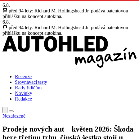
6.8.
🏁 před 94 lety:
Richard M. Hollingshead Jr. podává patentovou
přihlášku na koncept autokina.
6.8.
🏁 před 94 lety:
Richard M. Hollingshead Jr. podává patentovou
přihlášku na koncept autokina.
Recenze
Srovnávací testy
Rady řidičům
Novinky
Redakce
Nezařazené
Prodeje nových aut – květen 2026: Škoda
bere třetinu trhu, čínská šestka stojí u