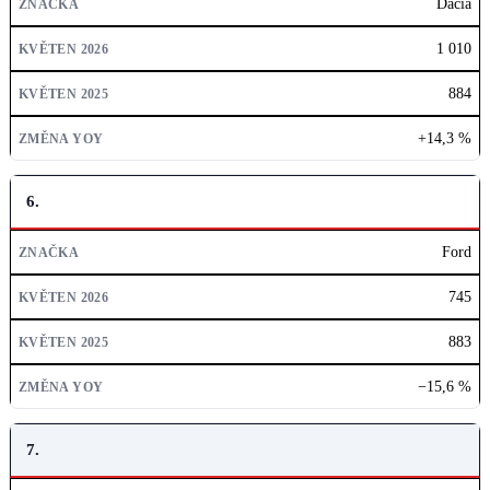
Dacia
1 010
884
+14,3 %
6.
Ford
745
883
−15,6 %
7.