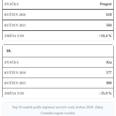
Peugeot
618
560
+10,4 %
10.
Kia
577
900
−35,9 %
Top 10 značek podle registrací nových vozů, květen 2026. Zdroj:
Centrální registr vozidel.