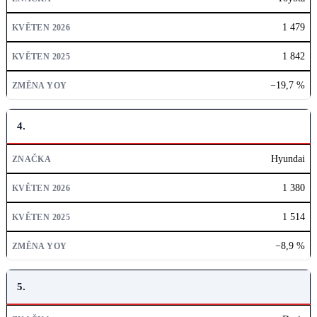
1 479
1 842
−19,7 %
4.
Hyundai
1 380
1 514
−8,9 %
5.