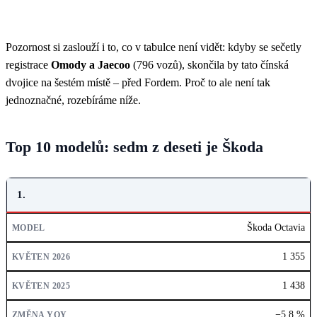
Pozornost si zaslouží i to, co v tabulce není vidět: kdyby se sečetly
registrace
Omody a Jaecoo
(796 vozů), skončila by tato čínská
dvojice na šestém místě – před Fordem. Proč to ale není tak
jednoznačné, rozebíráme níže.
Top 10 modelů: sedm z deseti je Škoda
POŘADÍ
1.
MODEL
Škoda Octavia
KVĚTEN 2026
1 355
KVĚTEN 2025
1 438
ZMĚNA YOY
−5,8 %