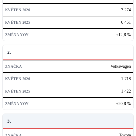
KVĚTEN 2026
7 274
KVĚTEN 2025
6 451
ZMĚNA YOY
+12,8 %
2.
Volkswagen
1 718
1 422
+20,8 %
3.
Toyota