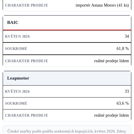
importér Astana Motors (41 ks)
BAIC
34
61,8 %
reálné prodeje lidem
Leapmotor
33
63,6 %
reálné prodeje lidem
Čínské značky podle podílu soukromých kupujících, květen 2026. Zdroj: