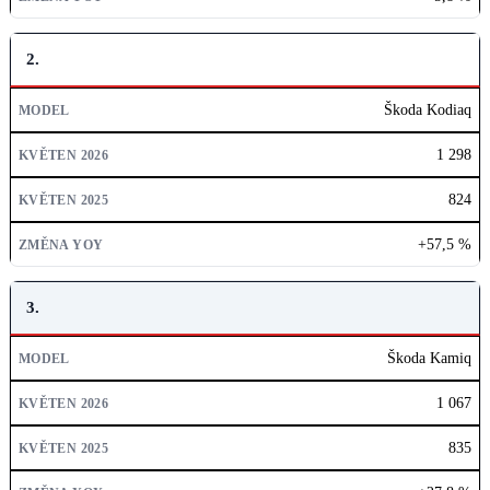
2.
Škoda Kodiaq
1 298
824
+57,5 %
3.
Škoda Kamiq
1 067
835