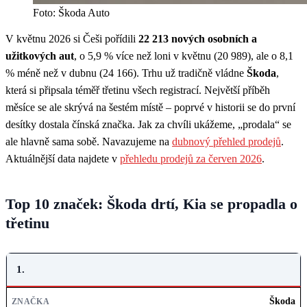
Foto: Škoda Auto
V květnu 2026 si Češi pořídili
22 213 nových osobních a
užitkových aut
, o 5,9 % více než loni v květnu (20 989), ale o 8,1
% méně než v dubnu (24 166). Trhu už tradičně vládne
Škoda
,
která si připsala téměř třetinu všech registrací. Největší příběh
měsíce se ale skrývá na šestém místě – poprvé v historii se do první
desítky dostala čínská značka. Jak za chvíli ukážeme, „prodala“ se
ale hlavně sama sobě. Navazujeme na
dubnový přehled prodejů
.
Aktuálnější data najdete v
přehledu prodejů za červen 2026
.
Top 10 značek: Škoda drtí, Kia se propadla o
třetinu
POŘADÍ
1.
ZNAČKA
Škoda