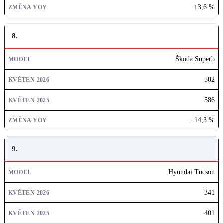
+3,6 %
8.
Škoda Superb
502
586
−14,3 %
9.
Hyundai Tucson
341
401