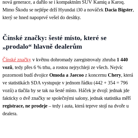
nová generace, a dařilo se i kompaktním SUV Kamiq a Karoq.
Mimo Škodu se nejlépe drží Hyundai i30 a nováček
Dacia Bigster
,
který se hned napoprvé vešel do desítky.
Čínské značky: šesté místo, které se
„prodalo“ hlavně dealerům
Čínské značky
v květnu dohromady zaregistrovaly zhruba
1 440
vozů
, tedy přes 6 % trhu, a rostou nejrychleji ze všech. Nejvíc
pozornosti budí dvojice
Omoda a Jaecoo
z koncernu
Chery
, která
ve statistikách SDA vystupuje v jednom řádku (442 + 354 = 796
vozů) a tlačila by se tak na šesté místo. Háček je dvojí: jednak jde
fakticky o dvě značky se společnými salony, jednak statistika měří
registrace, ne prodeje
– tedy i auta, která teprve stojí na dvoře u
dealera.