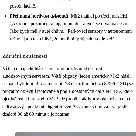
působí lacině.
Přehnaná horlivost asistentů.
Mk2 majitel po třech měsících:
„Až moc upozornění a pípání mi říká, abych se díval na cestu.
Jako bych měl v autě chůvu.“ Parkovací senzory v autonomním
režimu jsou tak citlivé, že brzdí při průjezdu vedle keřů.
Záruční zkušenosti
Většina majitelů hlásí standardní pozitivní zkušenost s
autorizovaným servisem. Větší případy (jeden americký Mk2 hlásil
selhání hybridní převodovky při 78 tisících mílích za 8 900 USD) se
prozatím objevují izolovaně a podle dostupných dat z NHTSA jde o
ojedinělost. U britského Mk2 ale probíhá aktivní svolávací akce na
softwarový update Intelligent Speed Assistance, oprava trvá podle
dealerů 30 až 60 minut a je zdarma.