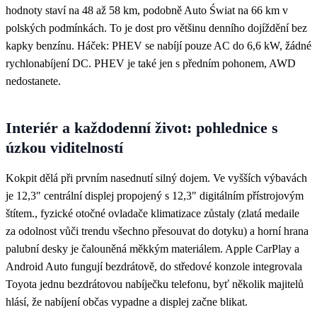
hodnoty staví na 48 až 58 km, podobně Auto Świat na 66 km v
polských podmínkách. To je dost pro většinu denního dojíždění bez
kapky benzínu. Háček: PHEV se nabíjí pouze AC do 6,6 kW, žádné
rychlonabíjení DC. PHEV je také jen s předním pohonem, AWD
nedostanete.
Interiér a každodenní život: pohlednice s
úzkou viditelností
Kokpit dělá při prvním nasednutí silný dojem. Ve vyšších výbavách
je 12,3″ centrální displej propojený s 12,3″ digitálním přístrojovým
štítem., fyzické otočné ovladače klimatizace zůstaly (zlatá medaile
za odolnost vůči trendu všechno přesouvat do dotyku) a horní hrana
palubní desky je čalouněná měkkým materiálem. Apple CarPlay a
Android Auto fungují bezdrátově, do středové konzole integrovala
Toyota jednu bezdrátovou nabíječku telefonu, byť několik majitelů
hlásí, že nabíjení občas vypadne a displej začne blikat.