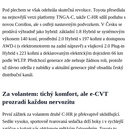
Pod plechem se však odehrála skutečná revoluce. Toyota přesedlala
na nejnovější verzi platformy TNGA-C, takže C-HR sdílí podlahu s
novou Corollou, ale s ostřeji nastaveným podvozkem. V Česku se
prodává výhradně jako hybrid: základní 1.8 Hybrid se systémovým
výkonem 140 koní, prostřední 2.0 Hybrid s 197 koňmi a dostupnou
AWD-i (s elektromotorem na zadní nápravě) a vlajková 2.0 Plug-in
Hybrid s 223 koňmi a deklarovaným elektrickým dojezdem 66 km
podle WLTP. Předchozí generace zde nehraje žádnou roli, protože
už dávno odešla z nabídky a aktuální generace plně obsadila český
distribuční kanál.
Za volantem: tichý komfort, ale e-CVT
prozradí každou nervozitu
První zážitek za volantem druhé C-HR je překvapivě uklidňující.
Sedíte vysoko, sportovně tvarovaná sedačka drží boky i v rychlejší
zatáčce a kokpit vás obklopuje měkkým čalouněním. Toyota tu