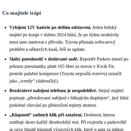
Co majitele trápí
Vybíjení 12V baterie po delším odstavení.
Jeden britský
majitel po koupi v dubnu 2024 hlásí, že po týdnu neaktivity
musí auto startovat z přívodu. Toyota přiznala softwarový
problém u některých kusů, řeší se update.
Slabý pneuhustič v dodávané sadě.
Reportér Parkers musel po
průrazu pneumatiky platit 165 liber za novou v Kwik Fit,
protože palubní kompresor (Toyota neposílá rezervu) označil
jako „weedy“ (slaboučký).
Bezdrátové nabíjení telefonu je nespolehlivé.
Stejný majitel
popisuje „přerušované nabíjení s blikajícím displejem“, jiný hlásí
podobné chování po překročení teploty motoru.
„Klapnutí“ zadních klik při zatažení.
Drobnost, kterou
zmiňuje skoro každý dlouhodobý test. Při rozjezdu z parkoviště
se ozve hlasité klapnutí výsuvných klik, které u auta za milion