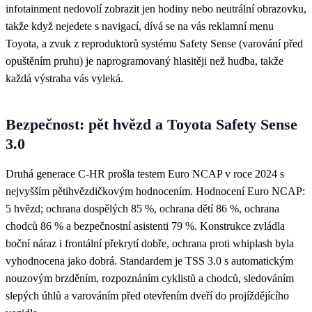
infotainment nedovolí zobrazit jen hodiny nebo neutrální obrazovku,
takže když nejedete s navigací, dívá se na vás reklamní menu
Toyota, a zvuk z reproduktorů systému Safety Sense (varování před
opuštěním pruhu) je naprogramovaný hlasitěji než hudba, takže
každá výstraha vás vyleká.
Bezpečnost: pět hvězd a Toyota Safety Sense
3.0
Druhá generace C-HR prošla testem Euro NCAP v roce 2024 s
nejvyšším pětihvězdičkovým hodnocením. Hodnocení Euro NCAP:
5 hvězd; ochrana dospělých 85 %, ochrana dětí 86 %, ochrana
chodců 86 % a bezpečnostní asistenti 79 %. Konstrukce zvládla
boční náraz i frontální překrytí dobře, ochrana proti whiplash byla
vyhodnocena jako dobrá. Standardem je TSS 3.0 s automatickým
nouzovým brzděním, rozpoznáním cyklistů a chodců, sledováním
slepých úhlů a varováním před otevřením dveří do projíždějícího