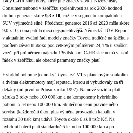
Tady C-HR sbírá body, které jiné značky závidí. Nizozemský
Consumentenbond v žebříčku spolehlivosti za rok 2026 hodnotí
druhou generaci skóre
9,3 z 10
, což je v segmentu kompaktních
SUV výjimečně silné. Předchozí generace 2016 až 2023 měla skóre
9,0 z 10, i ona patřila mezi nejspolehlivější. Německý TÜV-Report
v aktuálním vydání řadí modely značky Toyota tradičně na špičku s
podílem závad hluboko pod celkovým průměrem 24,4 % u starších
vozů. při průměrném nájezdu 136 tisíc km. C-HR sice nemá vlastní
řádek v žebříčku, ale obecné parametry značky platí.
Hybridní pohonné jednotky Toyota e-CVT s planetovým soukolím
a dvěma elektromotory mají reputaci, kterou si vybudovaly za tři
dekády (od prvního Priusu z roku 1997). Na nové vozidlo platí
záruka 3 roky nebo 100 000 km a na komponenty hybridního
pohonu 5 let nebo 100 000 km. Skutečnou cenu pravidelného
servisu (každoroční úkon plus výměna provozních kapalin v
rozsahu 30 tisíc km) udává Toyota okolo 6 až 8 tisíc Kč. Na
hybridní baterii platí standardně 5 let nebo 100 000 km a po