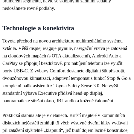
průměrem segmentu, navíc se sklopnými zadními sedadly
nedosáhnete rovné podlahy.
Technologie a konektivita
Toyota přechod na novou architekturu multimediálního systému
zvládla. Větší displej reaguje plynule, navigační vrstva je založená
na cloudových mapách (s OTA aktualizacemi), Android Auto a
CarPlay se připojují bezdrátově, pro nabíjení telefonu lze využít
porty USB-C. Z výbavy Comfort dostanete digitální štít přístrojů,
dvouzónovou klimatizaci, adaptivní tempomat s funkcí Stop & Go a
kompletní balík asistentů z Toyota Safety Sense 3.0. Nejvyšší
standardní výbava Executive přidává head-up displej,
panoramatické střešní okno, JBL audio a kožené čalounění.
Praktická slabina ale je v detailech. Britští majitelé v komunitních
diskuzích nejčastěji zmiňují tři věci: výsuvné dveřní kliky vydávají
při zatažení slyšitelné „klapnutí“, jež budí dojem laciné konstrukce,