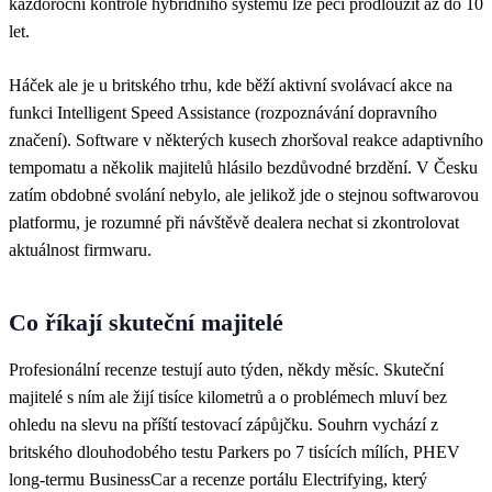
každoroční kontrole hybridního systému lze péči prodloužit až do 10
let.
Háček ale je u britského trhu, kde běží aktivní svolávací akce na
funkci Intelligent Speed Assistance (rozpoznávání dopravního
značení). Software v některých kusech zhoršoval reakce adaptivního
tempomatu a několik majitelů hlásilo bezdůvodné brzdění. V Česku
zatím obdobné svolání nebylo, ale jelikož jde o stejnou softwarovou
platformu, je rozumné při návštěvě dealera nechat si zkontrolovat
aktuálnost firmwaru.
Co říkají skuteční majitelé
Profesionální recenze testují auto týden, někdy měsíc. Skuteční
majitelé s ním ale žijí tisíce kilometrů a o problémech mluví bez
ohledu na slevu na příští testovací zápůjčku. Souhrn vychází z
britského dlouhodobého testu Parkers po 7 tisících mílích, PHEV
long-termu BusinessCar a recenze portálu Electrifying, který