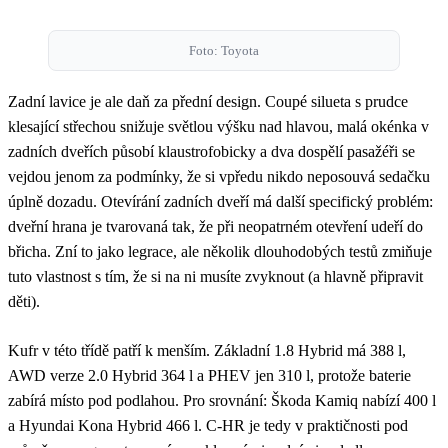
Foto: Toyota
Zadní lavice je ale daň za přední design. Coupé silueta s prudce
klesající střechou snižuje světlou výšku nad hlavou, malá okénka v
zadních dveřích působí klaustrofobicky a dva dospělí pasažéři se
vejdou jenom za podmínky, že si vpředu nikdo neposouvá sedačku
úplně dozadu. Otevírání zadních dveří má další specifický problém:
dveřní hrana je tvarovaná tak, že při neopatrném otevření udeří do
břicha. Zní to jako legrace, ale několik dlouhodobých testů zmiňuje
tuto vlastnost s tím, že si na ni musíte zvyknout (a hlavně připravit
děti).
Kufr v této třídě patří k menším. Základní 1.8 Hybrid má 388 l,
AWD verze 2.0 Hybrid 364 l a PHEV jen 310 l, protože baterie
zabírá místo pod podlahou. Pro srovnání: Škoda Kamiq nabízí 400 l
a Hyundai Kona Hybrid 466 l. C-HR je tedy v praktičnosti pod