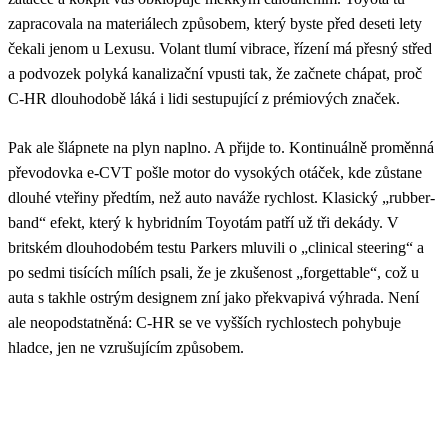
zapracovala na materiálech způsobem, který byste před deseti lety
čekali jenom u Lexusu. Volant tlumí vibrace, řízení má přesný střed
a podvozek polyká kanalizační vpusti tak, že začnete chápat, proč
C-HR dlouhodobě láká i lidi sestupující z prémiových značek.
Pak ale šlápnete na plyn naplno. A přijde to. Kontinuálně proměnná
převodovka e-CVT pošle motor do vysokých otáček, kde zůstane
dlouhé vteřiny předtím, než auto naváže rychlost. Klasický „rubber-
band“ efekt, který k hybridním Toyotám patří už tři dekády. V
britském dlouhodobém testu Parkers mluvili o „clinical steering“ a
po sedmi tisících mílích psali, že je zkušenost „forgettable“, což u
auta s takhle ostrým designem zní jako překvapivá výhrada. Není
ale neopodstatněná: C-HR se ve vyšších rychlostech pohybuje
hladce, jen ne vzrušujícím způsobem.