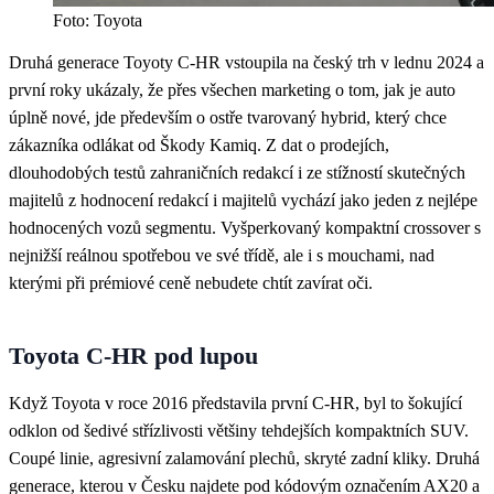
Foto: Toyota
Druhá generace Toyoty C-HR vstoupila na český trh v lednu 2024 a
první roky ukázaly, že přes všechen marketing o tom, jak je auto
úplně nové, jde především o ostře tvarovaný hybrid, který chce
zákazníka odlákat od Škody Kamiq. Z dat o prodejích,
dlouhodobých testů zahraničních redakcí i ze stížností skutečných
majitelů z hodnocení redakcí i majitelů vychází jako jeden z nejlépe
hodnocených vozů segmentu. Vyšperkovaný kompaktní crossover s
nejnižší reálnou spotřebou ve své třídě, ale i s mouchami, nad
kterými při prémiové ceně nebudete chtít zavírat oči.
Toyota C-HR pod lupou
Když Toyota v roce 2016 představila první C-HR, byl to šokující
odklon od šedivé střízlivosti většiny tehdejších kompaktních SUV.
Coupé linie, agresivní zalamování plechů, skryté zadní kliky. Druhá
generace, kterou v Česku najdete pod kódovým označením AX20 a