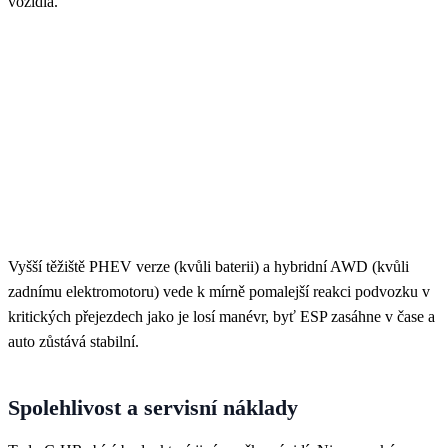
vozidla.
Vyšší těžiště PHEV verze (kvůli baterii) a hybridní AWD (kvůli
zadnímu elektromotoru) vede k mírně pomalejší reakci podvozku v
kritických přejezdech jako je losí manévr, byť ESP zasáhne v čase a
auto zůstává stabilní.
Spolehlivost a servisní náklady