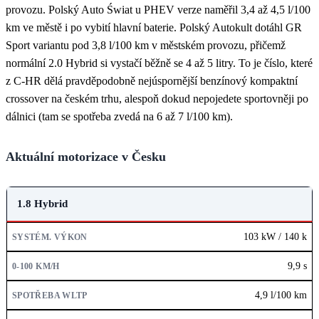
provozu. Polský Auto Świat u PHEV verze naměřil 3,4 až 4,5 l/100
km ve městě i po vybití hlavní baterie. Polský Autokult dotáhl GR
Sport variantu pod 3,8 l/100 km v městském provozu, přičemž
normální 2.0 Hybrid si vystačí běžně se 4 až 5 litry. To je číslo, které
z C-HR dělá pravděpodobně nejúspornější benzínový kompaktní
crossover na českém trhu, alespoň dokud nepojedete sportovněji po
dálnici (tam se spotřeba zvedá na 6 až 7 l/100 km).
Aktuální motorizace v Česku
MOTOR
1.8 Hybrid
SYSTÉM. VÝKON
103 kW / 140 k
0-100 KM/H
9,9 s
SPOTŘEBA WLTP
4,9 l/100 km
EV DOJEZD