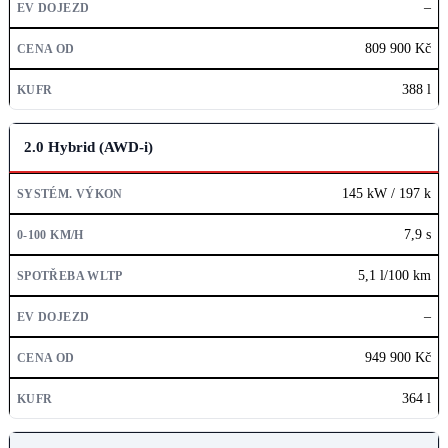
–
CENA OD
809 900 Kč
KUFR
388 l
2.0 Hybrid (AWD-i)
145 kW / 197 k
7,9 s
5,1 l/100 km
–
949 900 Kč
364 l