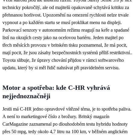
technicky pokročilý, ale od majitelů opakovaně schytává kritiku za
přehnanou horlivost. Upozornění na omezení rychlosti nelze trvale
vypnout a po každém startu se musí proklikat menu na displeji.
Parkovací senzory v autonomním režimu reagují na keře a spadané
listí na okrajích cesty jako na ocelovou bariéru. Jeden majitel po
třech měsících provozu v britském tisku poznamenal, že má pocit,
mají pocit, že jsou zásahy bezpečnostních systémů příliš restriktivní..
Toyota slibuje, že úpravy chování přijdou v rámci softwarového
updatu, který by si měl řidič nahrávat při pravidelném servisu.
Motor a spotřeba: kde C-HR vyhrává
nejjednoznačněji
Jestli má C-HR jedno opravdové vítězné téma, je to spotřeba paliva.
A není to marketingové číslo z brožury. Britský magazín
CarMagazine zaznamenal po dlouhodobém testu hybridu hodnoty
přes 50 mpg, tedy okolo 4,7 litru na 100 km, v běžném anglickém