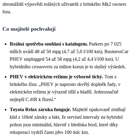
shromáždil výpovědi reálných uživatelů z britského Mk2 owners
fora.
Co majitelé pochvalují
Reálná spotřeba souhlasí s katalogem.
Parkers po 7 025
mílích uvádí 48 až 50 mpg (4,7 až 5,0 l/100 km), BusinessCar
PHEV unplugged 54 až 58 mpg (4,2 až 4,4 l/100 km). U
hybridního crossoveru za milion korun je to slušný výsledek.
PHEV v elektrickém režimu je výborně tichý.
Tom z
britského fóra: „PHEV je naprosto skvělý doplněk řady, v
elektrickém režimu je výrazně tišší a hladší. Jednoznačně
nejlepší C-HR k řízení.“
Toyota Relax záruka funguje.
Majitelé opakovaně zmiňují
klid z 10leté záruky a fakt, že servisní intervaly na hybridní
pohon jsou minimální, hlavně z hlediska brzd, které díky
rekuperaci vydrží často přes 100 tisíc km.