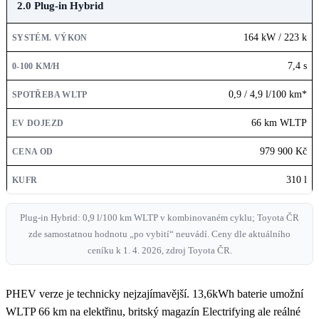
2.0 Plug-in Hybrid
164 kW / 223 k
7,4 s
0,9 / 4,9 l/100 km*
66 km WLTP
979 900 Kč
310 l
Plug-in Hybrid: 0,9 l/100 km WLTP v kombinovaném cyklu; Toyota ČR
zde samostatnou hodnotu „po vybití“ neuvádí. Ceny dle aktuálního
ceníku k 1. 4. 2026, zdroj Toyota ČR.
PHEV verze je technicky nejzajímavější. 13,6kWh baterie umožní
WLTP 66 km na elektřinu, britský magazín Electrifying ale reálné