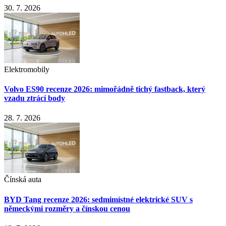
30. 7. 2026
Elektromobily
Volvo ES90 recenze 2026: mimořádně tichý fastback, který
vzadu ztrácí body
28. 7. 2026
Čínská auta
BYD Tang recenze 2026: sedmimístné elektrické SUV s
německými rozměry a čínskou cenou