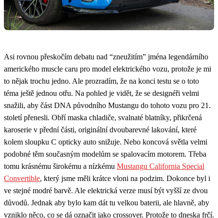
Asi rovnou přeskočím debatu nad “zneužitím” jména legendárního
amerického muscle caru pro model elektrického vozu, protože je mi
to nějak trochu jedno. Ale prozradím, že na konci testu se o toto
téma ještě jednou otřu. Na pohled je vidět, že se designéři velmi
snažili, aby část DNA původního Mustangu do tohoto vozu pro 21.
století přenesli. Obří maska chladiče, svalnaté blatníky, přikrčená
karoserie v přední části, originální dvoubarevné lakování, které
kolem sloupku C opticky auto snižuje. Nebo koncová světla velmi
podobné těm současným modelům se spalovacím motorem. Třeba
tomu krásnému širokému a nízkému
Mustangu California Special
Convertible
, který jsme měli krátce vloni na podzim. Dokonce byl i
ve stejné modré barvě. Ale elektrická verze musí být vyšší ze dvou
důvodů. Jednak aby bylo kam dát tu velkou baterii, ale hlavně, aby
vzniklo něco, co se dá označit jako crossover. Protože to dneska frčí.