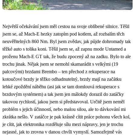
Největší očekávání jsem měl cestou na svoje oblíbené silnice. Těšil
jsem se, až Mach-E hezky zatopím pod kotlem, až rozbalím těch
neuvěřitelných 860 Nm. Byl jsem zvědav, jak půjde dohromady tak
těžké auto s tolika koni. Těšil jsem se, až zapnu mode Untamed a
proženu Mach-E GT tak, že budu zpocený až na zadku. Bylo to ale
trochu jinak. Nějak jsem se nemohl skamarádit s velkými (19
palcovými) brzdami Brembo – ten přechod z rekuperace na
kotoučové brzdy je těžko odhadnutelný, brzdy mají na začátku
lehké zpoždění náběhu (asi jak se tam domlouvá rekuperace s
brzdovým systémem) a tak jsem jen málokdy dorazil do zatáčky
takovou rychlostí, jakou jsem si představoval. Určitě jsem neměl
problém s jejich účinností, nebo malou silou, ale to dávkování mi
zkrátka nešlo. V zatáčce je pak krásně cítit práce pohonu všech kol,
je cítit, jak elektronika rozděluje sílu mezi nápravy, jen je trochu
nejasné, jak to zrovna v danou chvíli vymyslí. Samozřejmě vás