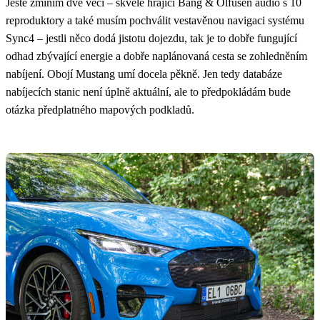
Ještě zmíním dvě věci – skvěle hrající Bang & Olfusen audio s 10
reproduktory a také musím pochválit vestavěnou navigaci systému
Sync4 – jestli něco dodá jistotu dojezdu, tak je to dobře fungující
odhad zbývající energie a dobře naplánovaná cesta se zohledněním
nabíjení. Obojí Mustang umí docela pěkně. Jen tedy databáze
nabíjecích stanic není úplně aktuální, ale to předpokládám bude
otázka předplatného mapových podkladů.