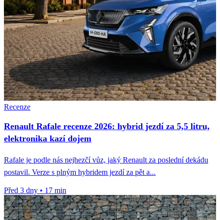
Recenze
Renault Rafale recenze 2026: hybrid jezdí za 5,5 litru,
elektronika kazí dojem
Rafale je podle nás nejhezčí vůz, jaký Renault za poslední dekádu
postavil. Verze s plným hybridem jezdí za pět a...
Před 3 dny
•
17 min