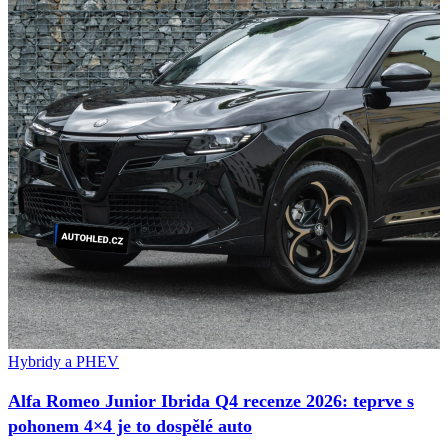
Hybridy a PHEV
Alfa Romeo Junior Ibrida Q4 recenze 2026: teprve s
pohonem 4×4 je to dospělé auto