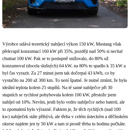
Výrobce udává teoretický nabíjecí výkon 150 kW, Mustang však
překvapil konzumací 160 kW při 35%, později nad 50% si nechal
chutnat 100 kW. Pak se to postupně snižovalo, do 80% už
konzumoval (docela slušných) 64 kW, na 80% to spadlo k 35 kW a
byl čas vyrazit. Za 27 minut jsem tak dočerpal 43 kWh, co by
vystačilo na 200 až 300 km. To není špatné. Je nutné zmínit, že byla
ideální teplota kolem 25 stupňů. Na té samé nabíječce při 30
stupních se rychlost pohybovala kolem 100 kW, přestože jsem
nabíjel od 10%. Nevím, jestli bylo vedro nabíječce nebo baterii, ale
to zpomalení bylo výrazné. Faktem je, že těch rychlých (nad 100
kw) nabíječek stále přibývá, ale třeba v celém ústeckém a děčínském
okrese najdete jen ty 50 kW a tam si prostě třeba tu hodinu počkáte.