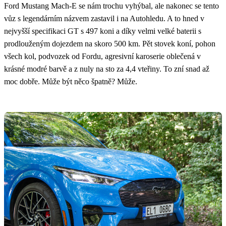
Ford Mustang Mach-E se nám trochu vyhýbal, ale nakonec se tento
vůz s legendárním názvem zastavil i na Autohledu. A to hned v
nejvyšší specifikaci GT s 497 koni a díky velmi velké baterii s
prodlouženým dojezdem na skoro 500 km. Pět stovek koní, pohon
všech kol, podvozek od Fordu, agresivní karoserie oblečená v
krásné modré barvě a z nuly na sto za 4,4 vteřiny. To zní snad až
moc dobře. Může být něco špatně? Může.