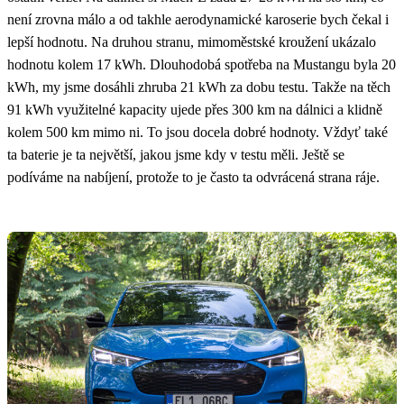
není zrovna málo a od takhle aerodynamické karoserie bych čekal i
lepší hodnotu. Na druhou stranu, mimoměstské kroužení ukázalo
hodnotu kolem 17 kWh. Dlouhodobá spotřeba na Mustangu byla 20
kWh, my jsme dosáhli zhruba 21 kWh za dobu testu. Takže na těch
91 kWh využitelné kapacity ujede přes 300 km na dálnici a klidně
kolem 500 km mimo ni. To jsou docela dobré hodnoty. Vždyť také
ta baterie je ta největší, jakou jsme kdy v testu měli. Ještě se
podíváme na nabíjení, protože to je často ta odvrácená strana ráje.