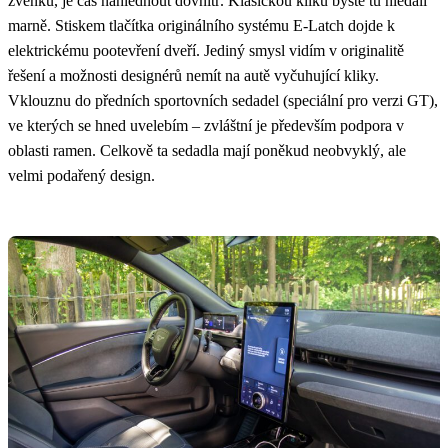
zvenku, je čas nahlédnout dovnitř. Klasickou kliku byste tu hledali
marně. Stiskem tlačítka originálního systému E-Latch dojde k
elektrickému pootevření dveří. Jediný smysl vidím v originalitě
řešení a možnosti designérů nemít na autě vyčuhující kliky.
Vklouznu do předních sportovních sedadel (speciální pro verzi GT),
ve kterých se hned uvelebím – zvláštní je především podpora v
oblasti ramen. Celkově ta sedadla mají poněkud neobvyklý, ale
velmi podařený design.