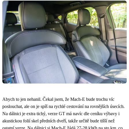
Abych to jen nehanil. Čekal jsem, že Mach-E bude trochu víc
poslouchat, ale on je spíš na rychlé cestování na rovnějších úsecích.
Na dálnici je extra tichý, verze GT má navíc dle ceníku výbavy i
akustickou folií skel předních dveří, takže určitě bude tišší než
ostatní verze. Na dálnici si Mach-E žádá 27-28 kWh na sto km, co