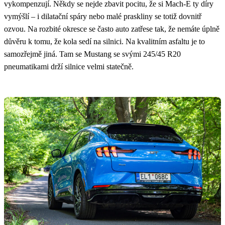
vykompenzují. Někdy se nejde zbavit pocitu, že si Mach-E ty díry
vymýšlí – i dilatační spáry nebo malé praskliny se totiž dovnitř
ozvou. Na rozbité okresce se často auto zatřese tak, že nemáte úplně
důvěru k tomu, že kola sedí na silnici. Na kvalitním asfaltu je to
samozřejmě jiná. Tam se Mustang se svými 245/45 R20
pneumatikami drží silnice velmi statečně.