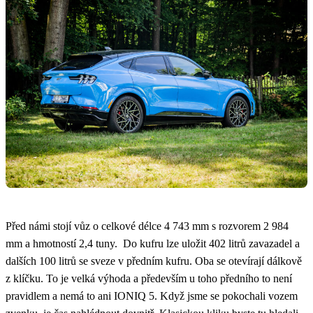
Před námi stojí vůz o celkové délce 4 743 mm s rozvorem 2 984
mm a hmotností 2,4 tuny. Do kufru lze uložit 402 litrů zavazadel a
dalších 100 litrů se sveze v předním kufru. Oba se otevírají dálkově
z klíčku. To je velká výhoda a především u toho předního to není
pravidlem a nemá to ani IONIQ 5. Když jsme se pokochali vozem