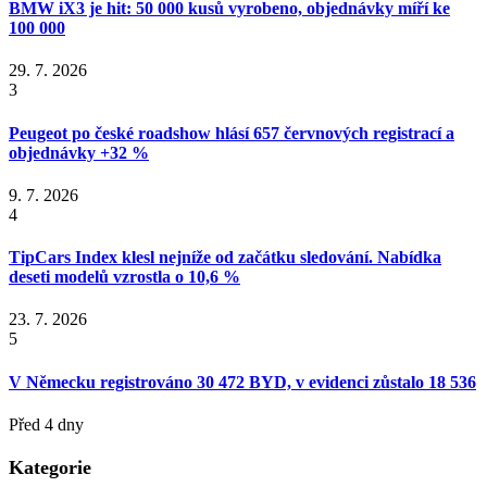
BMW iX3 je hit: 50 000 kusů vyrobeno, objednávky míří ke
100 000
29. 7. 2026
3
Peugeot po české roadshow hlásí 657 červnových registrací a
objednávky +32 %
9. 7. 2026
4
TipCars Index klesl nejníže od začátku sledování. Nabídka
deseti modelů vzrostla o 10,6 %
23. 7. 2026
5
V Německu registrováno 30 472 BYD, v evidenci zůstalo 18 536
Před 4 dny
Kategorie