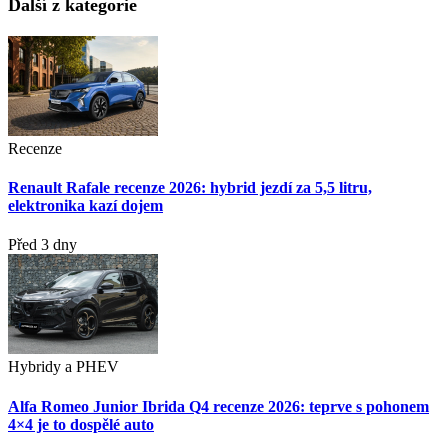
Další z kategorie
Recenze
Renault Rafale recenze 2026: hybrid jezdí za 5,5 litru,
elektronika kazí dojem
Před 3 dny
Hybridy a PHEV
Alfa Romeo Junior Ibrida Q4 recenze 2026: teprve s pohonem
4×4 je to dospělé auto