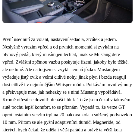
První usednutí za volant, nastavení sedadla, zrcátek a jedem.
Neslyšně vyrazím vpřed a od prvních momentů si zvykám na
plynový pedál, který musím jen lechtat, jinak se Mustang dere
vpřed. Zvláštní zpětnou vazbu poskytuje řízení, jakoby bylo těžké,
ale ne tuhé. Ale na to jsem si zvykl. Jemná jízda s Mustangem
vyžaduje jistý cvik a velmi citlivé nohy, jinak plyn i brzda reagují
dost citlivě i v nejmírnějším Whisper módu. Potkávám první výmoly
a překvapuje mne, jak nehezky se s nimi Mustang vypořádává.
Kromě otřesů se dovnitř přenáší i hluk. To že jsem čekal v takovém
autě trochu lepší komfort, to se přiznám. Vypadá to, že verze GT
oproti ostatním verzím trpí na 20 palcová kola a snížený podvozek o
10 mm. Přitom se ale pyšní adaptivními tlumiči Magneride, od
kterých bych čekal, že udělají větší parádu a právě ta větší kola