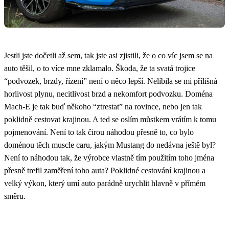
Jestli jste dočetli až sem, tak jste asi zjistili, že o co víc jsem se na
auto těšil, o to více mne zklamalo. Škoda, že ta svatá trojice
“podvozek, brzdy, řízení” není o něco lepší. Nelíbila se mi přílišná
horlivost plynu, necitlivost brzd a nekomfort podvozku. Doména
Mach-E je tak buď někoho “ztrestat” na rovince, nebo jen tak
poklidně cestovat krajinou. A ted se oslím můstkem vrátím k tomu
pojmenování. Není to tak čirou náhodou přesně to, co bylo
doménou těch muscle caru, jakým Mustang do nedávna ještě byl?
Není to náhodou tak, že výrobce vlastně tím použitím toho jména
přesně trefil zaměření toho auta? Poklidné cestování krajinou a
velký výkon, který umí auto parádně urychlit hlavně v přímém
směru.